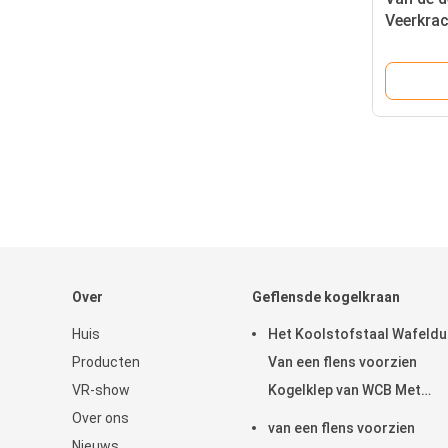
Veerkrac
Beëindig
CF8M
Over
Geflensde kogelkraan
Huis
Het Koolstofstaal Wafeld
Producten
Van een flens voorzien
VR-show
Kogelklep van WCB Met
Over ons
Roestvrij staalhandvat
van een flens voorzien
Nieuws