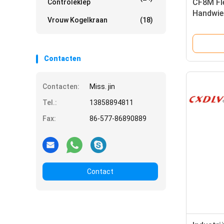
CF8M Fl
Controleklep
Handwie
Vrouw Kogelkraan
(18)
Contacten
Contacten:
Miss. jin
Tel.:
13858894811
Fax:
86-577-86890889
Contact