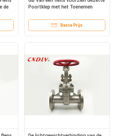
 Flens
GB Van een flens voorzien Gezette
e de
Poortklep met het Toenemen
orm
Veerkrachtig van de Stamsluis
Beste Prijs
flens
De lichtgewichtverbinding van de