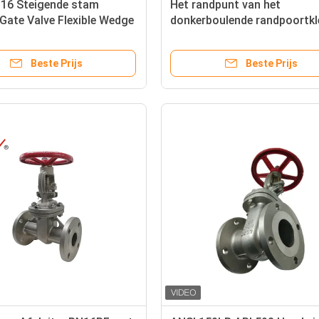
16 Steigende stam
Het randpunt van het
Gate Valve Flexible Wedge
donkerboulende randpoortkl
ood Buiten schroef en juk
koolstofstaal kan worden g
voor de regulering van de
Beste Prijs
Beste Prijs
vloeistofstroom in chemisc
installaties.