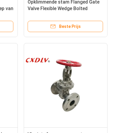
Opklimmende stam Flanged Gate
ep van
Valve Flexible Wedge Bolted
ebruikt
Bonnet
Beste Prijs
he