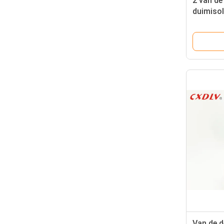
2 van de
duimisol
het Roes
gegoten
Van de d