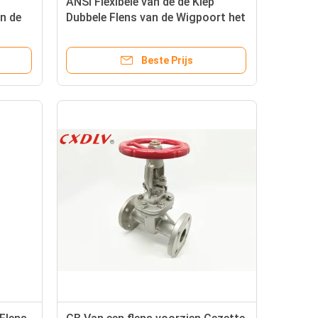
ANSI Flexibele van de de Klep
an de
Dubbele Flens van de Wigpoort het
achte
Beëindigenisolatie 150 Klasse
Beste Prijs