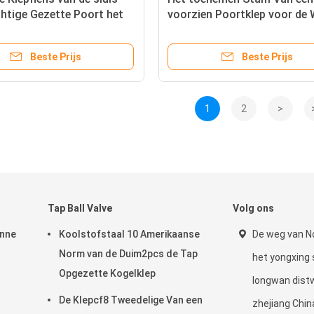
htige Gezette Poort het
voorzien Poortklep voor de 
en Industriële Rang CF8
van de het Toestelmacht va
Pijpmontage
Beste Prijs
Beste Prijs
1
2
>
Tap Ball Valve
Volg ons
unne
Koolstofstaal 10 Amerikaanse
De weg van N
Norm van de Duim2pcs de Tap
het yongxing 
Opgezette Kogelklep
longwan dis
De Klepcf8 Tweedelige Van een
zhejiang Chin