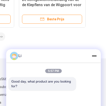
Wig
de Klepflens van de Wigpoort voor
n de
Riolerings Zilveren Kleur
Beste Prijs
>>
Li
Mail ons
5:57 PM
o566binhai 3de
Good day, what product are you looking 
for?
subdistrict
twenzhou
a