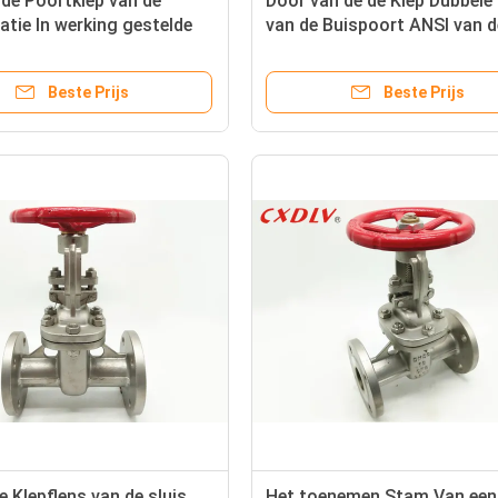
 de Poortklep van de
Door van de de Klep Dubbele
atie In werking gestelde
van de Buispoort ANSI van d
tvrije staalmotor Uit
Einden Veerkrachtige Wig N
 staal
Beste Prijs
Beste Prijs
e Klepflens van de sluis
Het toenemen Stam Van een 