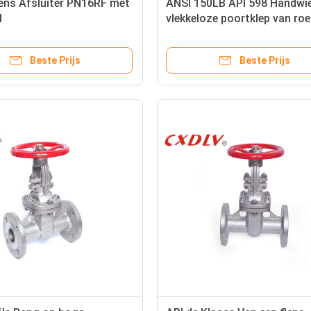
ens Afsluiter PN16RF met
ANSI 150LB API 598 Handwie
l
vlekkeloze poortklep van roe
staal
Beste Prijs
Beste Prijs