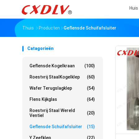
Huis
Thuis
Producten
Geflensde Schuifafsluiter
Catagorieën
Geflensde Kogelkraan
(100)
Roestvrij StaalKogelklep
(60)
Wafer Terugslagklep
(54)
Flens Kijkglas
(64)
Roestvrij Staal Wereld
(20)
Ventiel
Geflensde Schuifafsluiter
(15)
Y Zeefklep
(22)