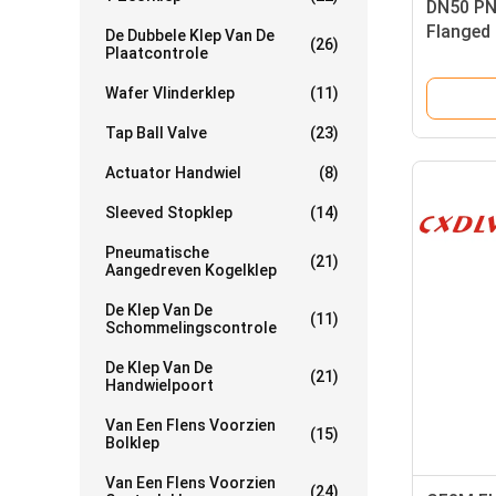
DN50 PN
Flanged 
De Dubbele Klep Van De
(26)
Plaatcontrole
Bolted H
Wafer Vlinderklep
(11)
Tap Ball Valve
(23)
Actuator Handwiel
(8)
Sleeved Stopklep
(14)
Pneumatische
(21)
Aangedreven Kogelklep
De Klep Van De
(11)
Schommelingscontrole
De Klep Van De
(21)
Handwielpoort
Van Een Flens Voorzien
(15)
Bolklep
Van Een Flens Voorzien
(24)