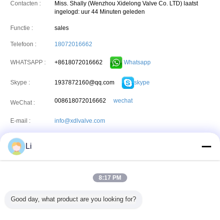
Contacten :
Miss. Shally (Wenzhou Xidelong Valve Co. LTD)
laatst
ingelogd: uur 44 Minuten geleden
Functie :
sales
Telefoon :
18072016662
+8618072016662
Whatsapp
WHATSAPP :
1937872160@qq.com
skype
Skype :
008618072016662
wechat
WeChat :
E-mail :
info@xdlvalve.com
Contacten :
Mr. Li (Wenzhou Xidelong Valve Co. LTD)
laatst ingelogd:
Li
uur 44 Minuten geleden
Functie :
boss
8:17 PM
Telefoon :
13857766211
Good day, what product are you looking for?
+8613857766211
Whatsapp
WHATSAPP :
E-mail :
905499960@qq.com