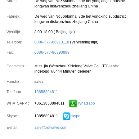
Adres:
De weg van No566binhai 3de het yongxing subdistrict
longwan distwenzhou zhejiang China
Fabriek:
De weg van No566binhai 3de het yongxing subdistrict
longwan distwenzhou zhejiang China
Werktijd:
8:00-18:00 ( Beijing tijd)
Telefoon:
0086-577-86913118
(Verwerkingstijd)
Fax:
0086-577-86890889
Contacten :
Miss. jin (Wenzhou Xidelong Valve Co. LTD)
laatst
ingelogd: uur 44 Minuten geleden
Functie :
sales
Telefoon :
13858894811
+8613858894811
Whatsapp
WHATSAPP :
13858894811
skype
Skype :
E-mail :
sale@xdlvalve.com