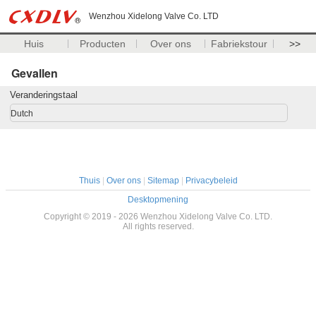
Wenzhou Xidelong Valve Co. LTD
Huis
Producten
Over ons
Fabriekstour
>>
Gevallen
Veranderingstaal
Dutch
Thuis
|
Over ons
|
Sitemap
|
Privacybeleid
Desktopmening
Copyright © 2019 - 2026 Wenzhou Xidelong Valve Co. LTD.
All rights reserved.