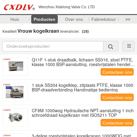
Wenzhou Xidelong Valve Co. LTD
Huis
Producten
Over ons
Fabriekstour
>>
Vrouw kogelkraan
Kwaliteit
leverancier.
(18)
Q11F 1-stuk draadbalk, lichaam SS316, stoel PTFE,
klasse 1000 BSP-aansluiting, roestvrijstalen hendel
hefboom
Contacteer ons
1 stuk SS304 kogelklep, zitplaats PTFE, klasse 1000
BSP-draadverbinding Handmatige bediening
Contacteer ons
CF8M 1000wog Hydraulische NPT-aansluiting 1 inch
schroefdraad kogelkraan met ISO5211 TOP
Contacteer ons
3-delige roestvrijstalen kogelkranen 1000WOG met