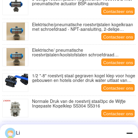
pneumatische actuator BSP-aansluiting
Contacteer ons
Elektrische/pneumatische roestvrijstalen kogelkraan
met schroefdraad - NPT-aansluiting, 2-delige
kogelkraan
Contacteer ons
Elektrische/ pneumatische
roestvrijstalen/koolstofstalen schroefdraad
kogelkraan NPT klep
Contacteer ons
1/2 "-8" roestvrij staal gegraven kogel klep voor hoge
gebouwen en hotels onder druk water uitlaat van
pomp
Contacteer ons
Normale Druk van de roestvrij staal3pc de Wijfje
Ingepaste Kogelklep SS304 SS316
Contacteer ons
1000WOG geschroefte Beëindigenwijfje Ingepaste
Kogelklep 1 „3 Stuk Industriële Klep
Li