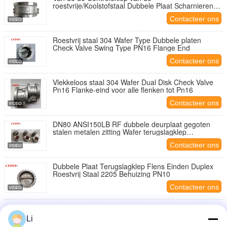
roestvrije/Koolstofstaal Dubbele Plaat Scharnierende
het Wafeltjestijl DN50~DN600 Metaal
Contacteer ons
Roestvrij staal 304 Wafer Type Dubbele platen
Check Valve Swing Type PN16 Flange End
Contacteer ons
Vlekkeloos staal 304 Wafer Dual Disk Check Valve
Pn16 Flanke-eind voor alle flenken tot Pn16
Contacteer ons
DN80 ANSI150LB RF dubbele deurplaat gegoten
stalen metalen zitting Wafer terugslagklep
terugslagkleppen
Contacteer ons
Dubbele Plaat Terugslagklep Flens Einden Duplex
Roestvrij Staal 2205 Behuizing PN10
Contacteer ons
Van de het Wafeltjecontrole van de vlinder het
Dubbele Schijf van het de Kleproestvrije staal
Li
Lichaam 1.4408/CF8M/SCS14A