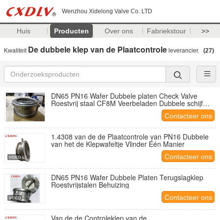
Wenzhou Xidelong Valve Co. LTD
Huis
Producten
Over ons
Fabriekstour
>>
De dubbele klep van de Plaatcontrole
Kwaliteit
leverancier.
(27)
DN65 PN16 Wafer Dubbele platen Check Valve
Roestvrij staal CF8M Veerbeladen Dubbele schijf
Non-Return Valve voor water olie gas
Contacteer ons
1.4308 van de de Plaatcontrole van PN16 Dubbele
van het de Klepwafeltje Vlinder Één Manier
Contacteer ons
DN65 PN16 Wafer Dubbele Platen Terugslagklep
Roestvrijstalen Behuizing
Contacteer ons
Van de de Controleklep van de