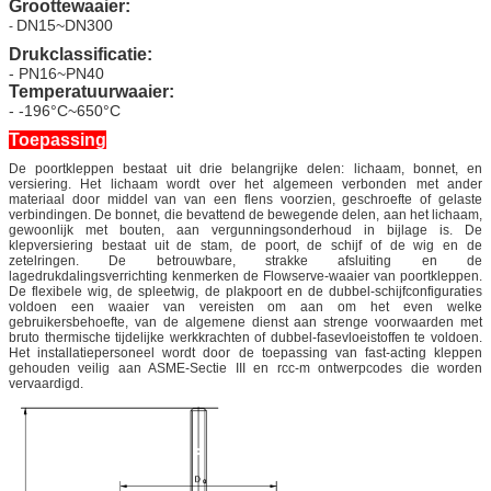
Groottewaaier:
DN15~DN300
-
Drukclassificatie:
- PN16~PN40
Temperatuurwaaier:
- -196°C~650°C
Toepassing
De poortkleppen bestaat uit drie belangrijke delen: lichaam, bonnet, en
versiering. Het lichaam wordt over het algemeen verbonden met ander
materiaal door middel van van een flens voorzien, geschroefte of gelaste
verbindingen. De bonnet, die bevattend de bewegende delen, aan het lichaam,
gewoonlijk met bouten, aan vergunningsonderhoud in bijlage is. De
klepversiering bestaat uit de stam, de poort, de schijf of de wig en de
zetelringen. De betrouwbare, strakke afsluiting en de
lagedrukdalingsverrichting kenmerken de Flowserve-waaier van poortkleppen.
De flexibele wig, de spleetwig, de plakpoort en de dubbel-schijfconfiguraties
voldoen een waaier van vereisten om aan om het even welke
gebruikersbehoefte, van de algemene dienst aan strenge voorwaarden met
bruto thermische tijdelijke werkkrachten of dubbel-fasevloeistoffen te voldoen.
Het installatiepersoneel wordt door de toepassing van fast-acting kleppen
gehouden veilig aan ASME-Sectie III en rcc-m ontwerpcodes die worden
vervaardigd.