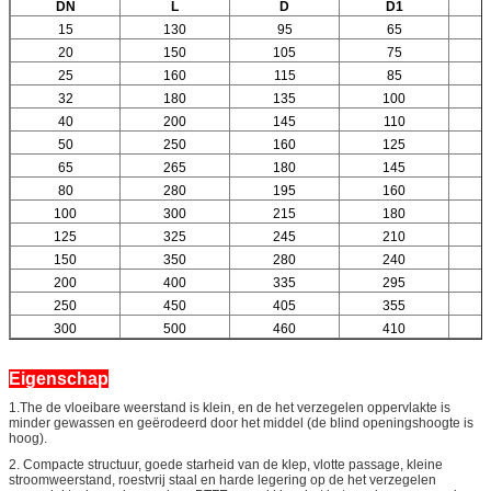
DN
L
D
D1
15
130
95
65
20
150
105
75
25
160
115
85
32
180
135
100
40
200
145
110
50
250
160
125
65
265
180
145
80
280
195
160
100
300
215
180
125
325
245
210
150
350
280
240
200
400
335
295
250
450
405
355
300
500
460
410
Eigenschap
1.The de vloeibare weerstand is klein, en de het verzegelen oppervlakte is
minder gewassen en geërodeerd door het middel (de blind openingshoogte is
hoog).
2. Compacte structuur, goede starheid van de klep, vlotte passage, kleine
stroomweerstand, roestvrij staal en harde legering op de het verzegelen