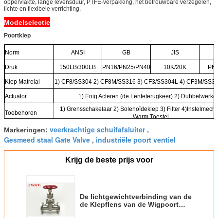
oppervlakte, lange levensduur, PTFE-verpakking, het betrouwbare verzegelen,
lichte en flexibele verrichting.
Modelselectie
Poortklep
Norm
ANSI
GB
JIS
Druk
150LB/300LB
PN16/PN25/PN40
10K/20K
PN
Klep Matreial
1) CF8/SS304 2) CF8M/SS316 3) CF3/SS304L 4) CF3M/SS3
Actuator
1) Enig Acteren (de Lenteterugkeer) 2) Dubbelwerke
1) Grensschakelaar 2) Solenoïdeklep 3) Filter 4)Instelmech
Toebehoren
Warm Toestel
veerkrachtige schuifafsluiter
Markeringen:
,
Gesmeed staal Gate Valve
industriële poort ventiel
,
Krijg de beste prijs voor
De lichtgewichtverbinding van de
de Klepflens van de Wigpoort
voor Riolerings Zilveren Kleur