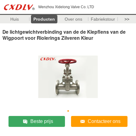
Wenzhou Xidelong Valve Co. LTD
Huis
Producten
Over ons
Fabriekstour
>>
De lichtgewichtverbinding van de de Klepflens van de
Wigpoort voor Riolerings Zilveren Kleur
Beste prijs
Contacteer ons