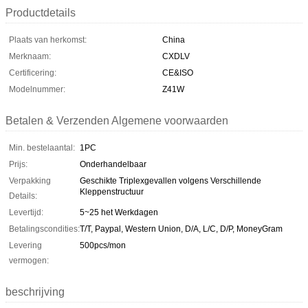
Productdetails
Plaats van herkomst:
China
Merknaam:
CXDLV
Certificering:
CE&ISO
Modelnummer:
Z41W
Betalen & Verzenden Algemene voorwaarden
Min. bestelaantal:
1PC
Prijs:
Onderhandelbaar
Verpakking
Geschikte Triplexgevallen volgens Verschillende
Kleppenstructuur
Details:
Levertijd:
5~25 het Werkdagen
Betalingscondities:
T/T, Paypal, Western Union, D/A, L/C, D/P, MoneyGram
Levering
500pcs/mon
vermogen:
beschrijving