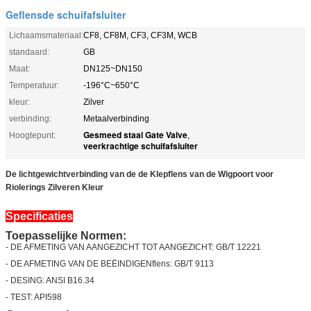
Geflensde schuifafsluiter
Lichaamsmateriaal:
CF8, CF8M, CF3, CF3M, WCB
standaard:
GB
Maat:
DN125~DN150
Temperatuur:
-196°C~650°C
kleur:
Zilver
verbinding:
Metaalverbinding
Gesmeed staal Gate Valve
Hoogtepunt:
,
veerkrachtige schuifafsluiter
De lichtgewichtverbinding van de de Klepflens van de Wigpoort voor
Riolerings Zilveren Kleur
Specificaties
Toepasselijke Normen:
- DE AFMETING VAN AANGEZICHT TOT AANGEZICHT: GB/T 12221
- DE AFMETING VAN DE BEËINDIGENflens: GB/T 9113
- DESING: ANSI B16.34
- TEST: API598