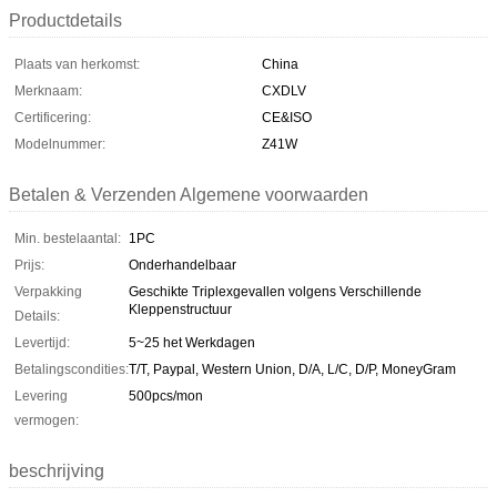
Productdetails
Plaats van herkomst:
China
Merknaam:
CXDLV
Certificering:
CE&ISO
Modelnummer:
Z41W
Betalen & Verzenden Algemene voorwaarden
Min. bestelaantal:
1PC
Prijs:
Onderhandelbaar
Verpakking
Geschikte Triplexgevallen volgens Verschillende
Kleppenstructuur
Details:
Levertijd:
5~25 het Werkdagen
Betalingscondities:
T/T, Paypal, Western Union, D/A, L/C, D/P, MoneyGram
Levering
500pcs/mon
vermogen:
beschrijving