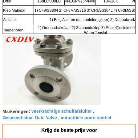
Druk
150LB/300LB
PN16/PN25/PN40
10K/20K
PN
Klep Matreial
1) CF8/SS304 2) CF8M/SS316 3) CF3/SS304L 4) CF3M/SS3
Actuator
1) Enig Acteren (de Lenteterugkeer) 2) Dubbelwerke
1) Grensschakelaar 2) Solenoïdeklep 3) Filter 4)Instelmech
Toebehoren
Warm Toestel
veerkrachtige schuifafsluiter
Markeringen:
,
Gesmeed staal Gate Valve
industriële poort ventiel
,
Krijg de beste prijs voor