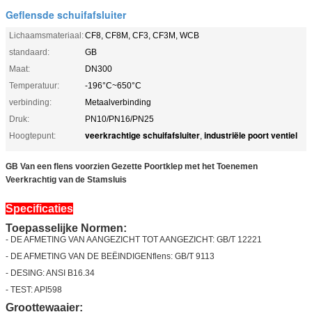
Geflensde schuifafsluiter
Lichaamsmateriaal:
CF8, CF8M, CF3, CF3M, WCB
standaard:
GB
Maat:
DN300
Temperatuur:
-196°C~650°C
verbinding:
Metaalverbinding
Druk:
PN10/PN16/PN25
veerkrachtige schuifafsluiter
industriële poort ventiel
Hoogtepunt:
,
GB Van een flens voorzien Gezette Poortklep met het Toenemen
Veerkrachtig van de Stamsluis
Specificaties
Toepasselijke Normen:
- DE AFMETING VAN AANGEZICHT TOT AANGEZICHT: GB/T 12221
- DE AFMETING VAN DE BEËINDIGENflens: GB/T 9113
- DESING: ANSI B16.34
- TEST: API598
Groottewaaier: