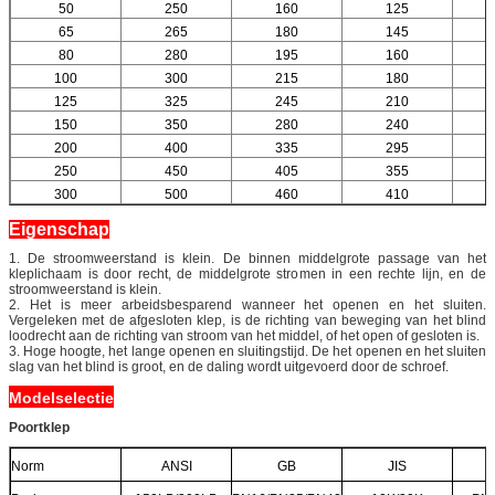
50
250
160
125
65
265
180
145
80
280
195
160
100
300
215
180
125
325
245
210
150
350
280
240
200
400
335
295
250
450
405
355
300
500
460
410
Eigenschap
1. De stroomweerstand is klein. De binnen middelgrote passage van het
kleplichaam is door recht, de middelgrote stromen in een rechte lijn, en de
stroomweerstand is klein.
2. Het is meer arbeidsbesparend wanneer het openen en het sluiten.
Vergeleken met de afgesloten klep, is de richting van beweging van het blind
loodrecht aan de richting van stroom van het middel, of het open of gesloten is.
3. Hoge hoogte, het lange openen en sluitingstijd. De het openen en het sluiten
slag van het blind is groot, en de daling wordt uitgevoerd door de schroef.
Modelselectie
Poortklep
Norm
ANSI
GB
JIS