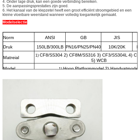
4. Onder lage druk, kan een goede verbinding bereiken.
5. De aanpassingsprestaties zijn goed.
6. Het kanaal van de klepzetel heeft een groot efficiënt stroomgebied en een
kleine vloeibare weerstand wanneer volledig toegankelijk gemaakt.
Modelselectie
Norm
ANSI
GB
JIS
Druk
150LB/300LB
PN16/PN25/PN40
10K/20K
P
CF8/SS304 2) CF8M/SS316 3) CF3/SS304L 4) C
1)
Matreial
5) WCB
Model
Hoog Platformmodel 2) Handvatmodel
1)