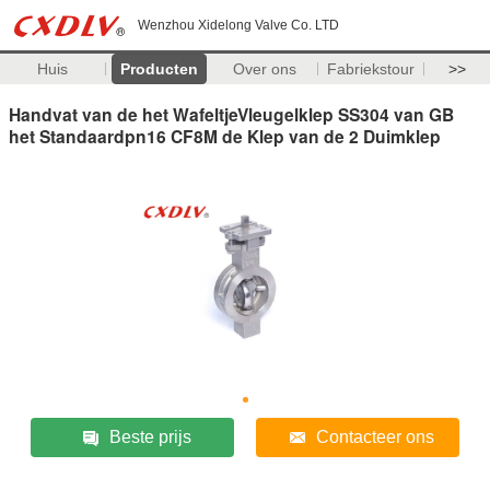
Wenzhou Xidelong Valve Co. LTD
Huis
Producten
Over ons
Fabriekstour
>>
Handvat van de het WafeltjeVleugelklep SS304 van GB
het Standaardpn16 CF8M de Klep van de 2 Duimklep
Beste prijs
Contacteer ons