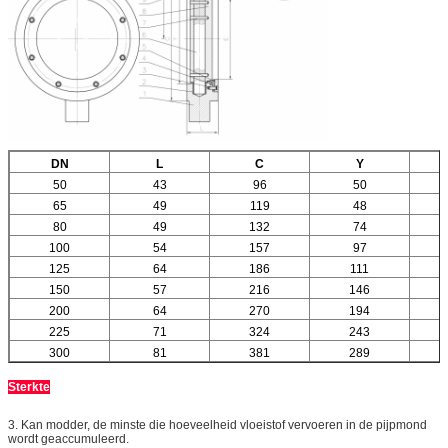
DN
L
C
Y
50
43
96
50
65
49
119
48
80
49
132
74
100
54
157
97
125
64
186
111
150
57
216
146
200
64
270
194
225
71
324
243
300
81
381
289
Sterkte
3. Kan modder, de minste die hoeveelheid vloeistof vervoeren in de pijpmond
wordt geaccumuleerd.