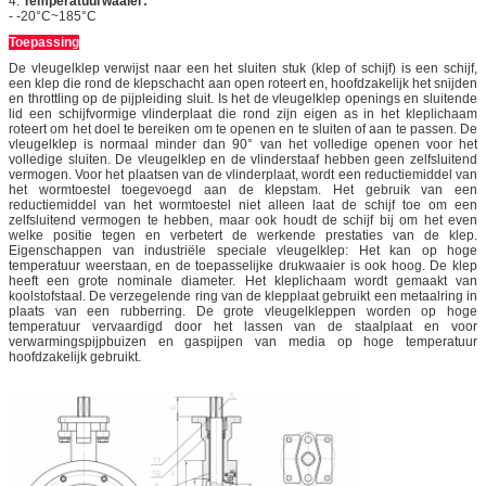
4.
Temperatuurwaaier:
-
-20°C~185°C
Toepassing
De vleugelklep verwijst naar een het sluiten stuk (klep of schijf) is een schijf,
een klep die rond de klepschacht aan open roteert en, hoofdzakelijk het snijden
en throttling op de pijpleiding sluit. Is het de vleugelklep openings en sluitende
lid een schijfvormige vlinderplaat die rond zijn eigen as in het kleplichaam
roteert om het doel te bereiken om te openen en te sluiten of aan te passen. De
vleugelklep is normaal minder dan 90° van het volledige openen voor het
volledige sluiten. De vleugelklep en de vlinderstaaf hebben geen zelfsluitend
vermogen. Voor het plaatsen van de vlinderplaat, wordt een reductiemiddel van
het wormtoestel toegevoegd aan de klepstam. Het gebruik van een
reductiemiddel van het wormtoestel niet alleen laat de schijf toe om een
zelfsluitend vermogen te hebben, maar ook houdt de schijf bij om het even
welke positie tegen en verbetert de werkende prestaties van de klep.
Eigenschappen van industriële speciale vleugelklep: Het kan op hoge
temperatuur weerstaan, en de toepasselijke drukwaaier is ook hoog. De klep
heeft een grote nominale diameter. Het kleplichaam wordt gemaakt van
koolstofstaal. De verzegelende ring van de klepplaat gebruikt een metaalring in
plaats van een rubberring. De grote vleugelkleppen worden op hoge
temperatuur vervaardigd door het lassen van de staalplaat en voor
verwarmingspijpbuizen en gaspijpen van media op hoge temperatuur
hoofdzakelijk gebruikt.