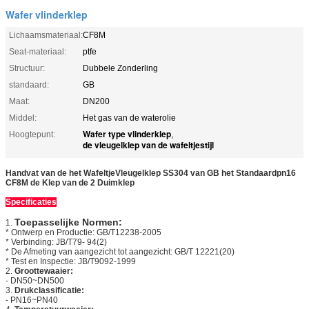
Wafer vlinderklep
Lichaamsmateriaal:
CF8M
Seat-materiaal:
ptfe
Structuur:
Dubbele Zonderling
standaard:
GB
Maat:
DN200
Middel:
Het gas van de waterolie
Wafer type vlinderklep
Hoogtepunt:
,
de vleugelklep van de wafeltjestijl
Handvat van de het WafeltjeVleugelklep SS304 van GB het Standaardpn16
CF8M de Klep van de 2 Duimklep
Specificaties
Toepasselijke Normen:
1.
* Ontwerp en Productie: GB/T12238-2005
* Verbinding: JB/T79- 94(2)
* De Afmeting van aangezicht tot aangezicht: GB/T 12221(20)
* Test en Inspectie: JB/T9092-1999
2.
Groottewaaier:
-
DN50~DN500
3.
Drukclassificatie:
-
PN16~PN40