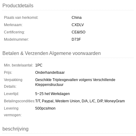
Productdetails
Plaats van herkomst:
China
Merknaam:
CXDLV
Certificering:
CE&ISO
Modelnummer:
D73F
Betalen & Verzenden Algemene voorwaarden
Min. bestelaantal:
1PC
Prijs:
Onderhandelbaar
Verpakking
Geschikte Triplexgevallen volgens Verschillende
Kleppenstructuur
Details:
Levertijd:
5~25 het Werkdagen
Betalingscondities:
T/T, Paypal, Western Union, D/A, L/C, D/P, MoneyGram
Levering
500pcs/mon
vermogen:
beschrijving