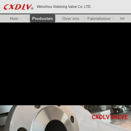
Wenzhou Xidelong Valve Co. LTD
Huis
Producten
Over ons
Fabriekstour
>>