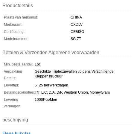
Productdetails
Plaats van herkomst:
CHINA
Merknaam:
CXDLV
Certificering:
CE&ISO
Modelnummer:
SG-ZT
Betalen & Verzenden Algemene voorwaarden
Min. bestelaantal:
1pc
Verpakking
Geschikte Triplexgevallen volgens Verschillende
Kleppenstructuur
Details:
Levertijd:
5~25 het werkdagen
Betalingscondities:
T/T, L/C, D/A, D/P, Western Union, MoneyGram
Levering
1000Pcs/Mon
vermogen:
beschrijving
Flens kijkglas