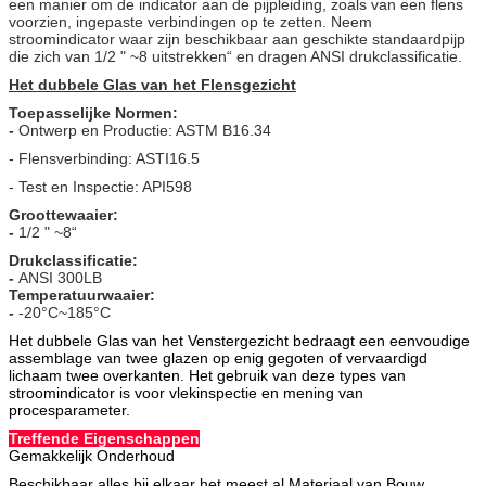
een manier om de indicator aan de pijpleiding, zoals van een flens
voorzien, ingepaste verbindingen op te zetten. Neem
stroomindicator waar zijn beschikbaar aan geschikte standaardpijp
die zich van 1/2 " ~8 uitstrekken“ en dragen ANSI drukclassificatie.
Het dubbele Glas van het Flensgezicht
Toepasselijke Normen:
-
Ontwerp en Productie: ASTM B16.34
- Flensverbinding: ASTI16.5
- Test en Inspectie: API598
Groottewaaier:
-
1/2 " ~8“
Drukclassificatie:
-
ANSI 300LB
Temperatuurwaaier:
-
-20°C~185°C
Het dubbele Glas van het Venstergezicht bedraagt een eenvoudige
assemblage van twee glazen op enig gegoten of vervaardigd
lichaam twee overkanten. Het gebruik van deze types van
stroomindicator is voor vlekinspectie en mening van
procesparameter.
Treffende Eigenschappen
Gemakkelijk Onderhoud
Beschikbaar alles bij elkaar het meest al Materiaal van Bouw