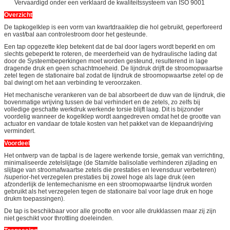
Vervaardigd onder een verklaard de kwaliteitssysteem van ISO 9001
Overzicht
De tapkogelklep is een vorm van kwartdraaiklep die hol gebruikt, geperforeerd
en vast/bal aan controlestroom door het gesteunde.
Een tap opgezette klep betekent dat de bal door lagers wordt beperkt en om
slechts gebeperkt te roteren, de meerderheid van de hydraulische lading dat
door de Systeembeperkingen moet worden gesteund, resulterend in lage
dragende druk en geen schachtmoeheid. De lijndruk drijft de stroomopwaartse
zetel tegen de stationaire bal zodat de lijndruk de stroomopwaartse zetel op de
bal dwingt om het aan verbinding te veroorzaken.
Het mechanische verankeren van de bal absorbeert de duw van de lijndruk, die
bovenmatige wrijving tussen de bal verhindert en de zetels, zo zelfs bij
volledige geschatte werkdruk werkende torsie blijft laag. Dit is bijzonder
voordelig wanneer de kogelklep wordt aangedreven omdat het de grootte van
actuator en vandaar de totale kosten van het pakket van de klepaandrijving
vermindert.
Voordeel
Het ontwerp van de tapbal is de lagere werkende torsie, gemak van verrichting,
minimaliseerde zetelslijtage (de Stam/de balisolatie verhinderen zijlading en
slijtage van stroomafwaartse zetels die prestaties en levensduur verbeteren)
/superior-het verzegelen prestaties bij zowel hoge als lage druk (een
afzonderlijk de lentemechanisme en een stroomopwaartse lijndruk worden
gebruikt als het verzegelen tegen de stationaire bal voor lage druk en hoge
drukm toepassingen).
De tap is beschikbaar voor alle grootte en voor alle drukklassen maar zij zijn
niet geschikt voor throttling doeleinden.