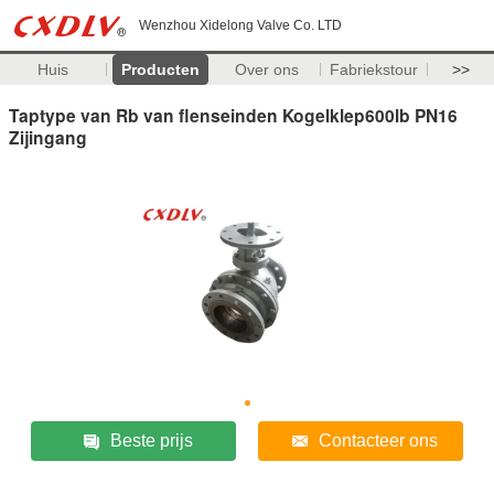
Wenzhou Xidelong Valve Co. LTD
Huis
Producten
Over ons
Fabriekstour
>>
Taptype van Rb van flenseinden Kogelklep600lb PN16
Zijingang
Beste prijs
Contacteer ons