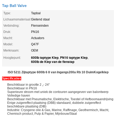
Tap Ball Valve
Type:
Tapbal
Lichaamsmateriaal:
Gietend staal
Verbinding:
Flenseinden
Druk:
PN16
Macht:
Actuators
Model:
Q47F
Merknaam:
OEM
600lb taptype Klep
PN16 taptype Klep
Hoogtepunt:
,
,
600lb de Klep van de flenstap
ISO 5211 Zijtaptype 600lb 6 8 van Ingangs200a Rb 10 DuimKogelklep
Specificaties
Beschikbaar in grootte 2 „- 24“
Beschikbaar in PN16
Superieure stroom met uniek de contouren aangegeven van balontwerp
Volledige haven
Beschikbaar met Pneumatische, Elektrische, Toestel of Hefboomaandrijving
Enige zuigereffect plaatsing (DBB) standaard, dubbele zuigereffect
beschikbare plaatsing (DIB)
Industrie: Cryogene olie & Gas, Marine, Raffinage, Geothermisch, Macht,
Chemisch product, Pulp & Papier, Mijnbouw/Staal