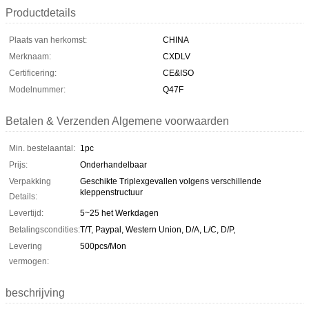
Productdetails
Plaats van herkomst:
CHINA
Merknaam:
CXDLV
Certificering:
CE&ISO
Modelnummer:
Q47F
Betalen & Verzenden Algemene voorwaarden
Min. bestelaantal:
1pc
Prijs:
Onderhandelbaar
Verpakking
Geschikte Triplexgevallen volgens verschillende
kleppenstructuur
Details:
Levertijd:
5~25 het Werkdagen
Betalingscondities:
T/T, Paypal, Western Union, D/A, L/C, D/P,
Levering
500pcs/Mon
vermogen:
beschrijving