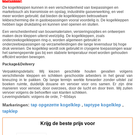
Toepassing
De kogelkleppen kunnen in een verscheidenheid van toepassingen en
marketssuch als transmissie en opslag, industriële gasverwerking, en veel
meer worden gebruikt. dat bieden de kogelkleppen betrouwbare
lekbescherming die in gastoepassingen vooral voordelig is. De kogelkleppen
hebben lage drukdaling en kunnen snel openen en sluiten.
Een verscheidenheid van bouwmaterialen, versieringsopties en ontwerpen
maken deze kleppen uiterst veelzijdig. De kogelkleppen, zoals
onderzeekogelkleppen ring-o, worden algemeen gebruikt in
onderzeetoepassingen op verzamelleidingen die lange levensduur bij hoge
druk vereisen. De kogelklep wordt ook gebruikt in cryogene toepassingen waar
het samengeperste gas bij een stabiele temperatuur moet worden gehouden
efficiënt worden bewogen.
Package&Delivery
Verpakkingsdetails: Wij kiezen geschikte houten gevallen volgens
verschillende kleppen en schikken geschoolde arbeiders in het geval van
kneuzing in te pakken. Op lange termijn werkte forwarder zonder uitstel zal
boeken ruimte, duidelijk douane en vervoer voor ons samen. Er zijn drie
manieren voor vervoer, door overzees, door de lucht en door trein. Wij zullen
vervoer volgens de behoeften van klanten schikken.
Leveringsdetails: volgens de orde, 7~60days
tap opgezette kogelklep
taptype kogelklep
Markeringen:
,
,
tapklep
Krijg de beste prijs voor