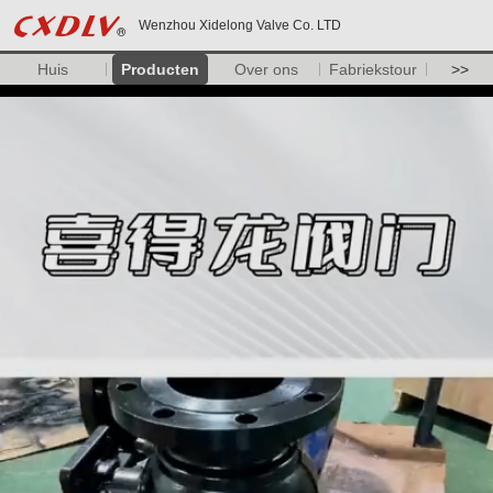
Wenzhou Xidelong Valve Co. LTD
Huis
Producten
Over ons
Fabriekstour
>>