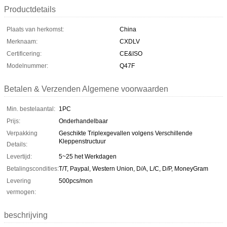
Productdetails
Plaats van herkomst:
China
Merknaam:
CXDLV
Certificering:
CE&ISO
Modelnummer:
Q47F
Betalen & Verzenden Algemene voorwaarden
Min. bestelaantal:
1PC
Prijs:
Onderhandelbaar
Verpakking
Geschikte Triplexgevallen volgens Verschillende
Kleppenstructuur
Details:
Levertijd:
5~25 het Werkdagen
Betalingscondities:
T/T, Paypal, Western Union, D/A, L/C, D/P, MoneyGram
Levering
500pcs/mon
vermogen:
beschrijving