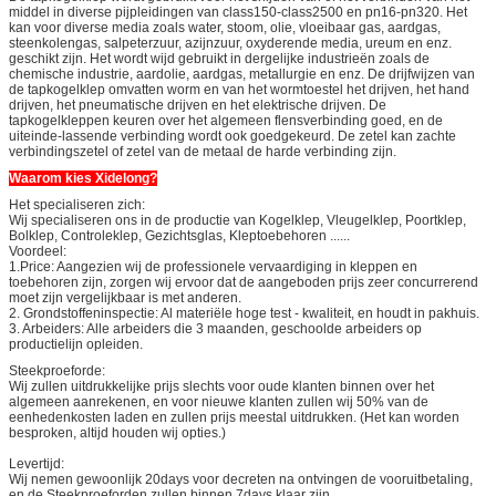
middel in diverse pijpleidingen van class150-class2500 en pn16-pn320. Het
kan voor diverse media zoals water, stoom, olie, vloeibaar gas, aardgas,
steenkolengas, salpeterzuur, azijnzuur, oxyderende media, ureum en enz.
geschikt zijn. Het wordt wijd gebruikt in dergelijke industrieën zoals de
chemische industrie, aardolie, aardgas, metallurgie en enz. De drijfwijzen van
de tapkogelklep omvatten worm en van het wormtoestel het drijven, het hand
drijven, het pneumatische drijven en het elektrische drijven. De
tapkogelkleppen keuren over het algemeen flensverbinding goed, en de
uiteinde-lassende verbinding wordt ook goedgekeurd. De zetel kan zachte
verbindingszetel of zetel van de metaal de harde verbinding zijn.
Waarom kies Xidelong?
Het specialiseren zich:
Wij specialiseren ons in de productie van Kogelklep, Vleugelklep, Poortklep,
Bolklep, Controleklep, Gezichtsglas, Kleptoebehoren ......
Voordeel:
1.Price: Aangezien wij de professionele vervaardiging in kleppen en
toebehoren zijn, zorgen wij ervoor dat de aangeboden prijs zeer concurrerend
moet zijn vergelijkbaar is met anderen.
2. Grondstoffeninspectie: Al materiële hoge test - kwaliteit, en houdt in pakhuis.
3. Arbeiders: Alle arbeiders die 3 maanden, geschoolde arbeiders op
productielijn opleiden.
Steekproeforde:
Wij zullen uitdrukkelijke prijs slechts voor oude klanten binnen over het
algemeen aanrekenen, en voor nieuwe klanten zullen wij 50% van de
eenhedenkosten laden en zullen prijs meestal uitdrukken. (Het kan worden
besproken, altijd houden wij opties.)
Levertijd:
Wij nemen gewoonlijk 20days voor decreten na ontvingen de vooruitbetaling,
en de Steekproeforden zullen binnen 7days klaar zijn.