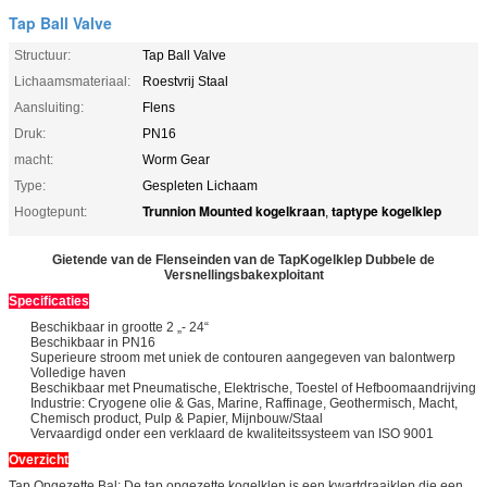
Tap Ball Valve
Structuur:
Tap Ball Valve
Lichaamsmateriaal:
Roestvrij Staal
Aansluiting:
Flens
Druk:
PN16
macht:
Worm Gear
Type:
Gespleten Lichaam
Trunnion Mounted kogelkraan
taptype kogelklep
Hoogtepunt:
,
Gietende van de Flenseinden van de TapKogelklep Dubbele de
Versnellingsbakexploitant
Specificaties
Beschikbaar in grootte 2 „- 24“
Beschikbaar in PN16
Superieure stroom met uniek de contouren aangegeven van balontwerp
Volledige haven
Beschikbaar met Pneumatische, Elektrische, Toestel of Hefboomaandrijving
Industrie: Cryogene olie & Gas, Marine, Raffinage, Geothermisch, Macht,
Chemisch product, Pulp & Papier, Mijnbouw/Staal
Vervaardigd onder een verklaard de kwaliteitssysteem van ISO 9001
Overzicht
Tap Opgezette Bal: De tap opgezette kogelklep is een kwartdraaiklep die een