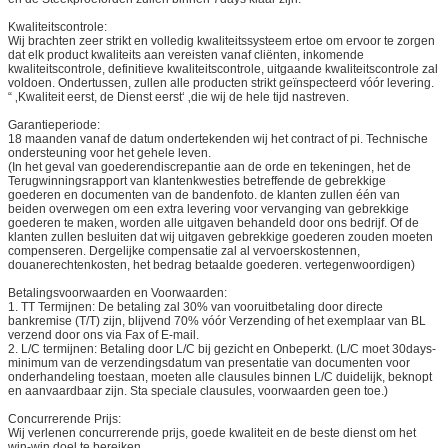
Kwaliteitscontrole:
Wij brachten zeer strikt en volledig kwaliteitssysteem ertoe om ervoor te zorgen
dat elk product kwaliteits aan vereisten vanaf cliënten, inkomende
kwaliteitscontrole, definitieve kwaliteitscontrole, uitgaande kwaliteitscontrole zal
voldoen. Ondertussen, zullen alle producten strikt geïnspecteerd vóór levering.
“ ‚Kwaliteit eerst, de Dienst eerst‘ ‚die wij de hele tijd nastreven.
Garantieperiode:
18 maanden vanaf de datum ondertekenden wij het contract of pi. Technische
ondersteuning voor het gehele leven.
(In het geval van goederendiscrepantie aan de orde en tekeningen, het de
Terugwinningsrapport van klantenkwesties betreffende de gebrekkige
goederen en documenten van de bandenfoto. de klanten zullen één van
beiden overwegen om een extra levering voor vervanging van gebrekkige
goederen te maken, worden alle uitgaven behandeld door ons bedrijf. Of de
klanten zullen besluiten dat wij uitgaven gebrekkige goederen zouden moeten
compenseren. Dergelijke compensatie zal al vervoerskostennen,
douanerechtenkosten, het bedrag betaalde goederen. vertegenwoordigen)
Betalingsvoorwaarden en Voorwaarden:
1. TT Termijnen: De betaling zal 30% van vooruitbetaling door directe
bankremise (T/T) zijn, blijvend 70% vóór Verzending of het exemplaar van BL
verzend door ons via Fax of E-mail.
2. L/C termijnen: Betaling door L/C bij gezicht en Onbeperkt. (L/C moet 30days-
minimum van de verzendingsdatum van presentatie van documenten voor
onderhandeling toestaan, moeten alle clausules binnen L/C duidelijk, beknopt
en aanvaardbaar zijn. Sta speciale clausules, voorwaarden geen toe.)
Concurrerende Prijs:
Wij verlenen concurrerende prijs, goede kwaliteit en de beste dienst om het
win-win doel te bereiken.