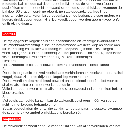
roterende bal met een gat door het gebruikt, die op de stroomweg (open
positie) kan worden gericht toestaand stroom en stroom blokkeert wanneer de
bal door 90 graden wordt geroteerd. Een tap opgezette bal heeft het
mechanische verankeren bij de bovenkant en de bodem, die voor grotere en
hogere drukkleppen geschikt is. De kogelkleppen worden gebruikt voor on/off
en throttling diensten.
Voordeel
De tap opgezette kogelklep is een economische en krachtige kwartdraaiklep.
De kwartdraaiverrichting is snel en betrouwbaar wat deze klep op snelle aan-
uit- verrichting en strakke verbinding van toepassing maakt. Deze kogelklep
wordt wijd gebruikt in de raffinaderij van het pulppapier, mijnbouw, chemische
vezel, riolerings en waterbehandeling, suikerraffinaderijen.
Lichaam:
Het afzonderlijke lichaamsontwerp, diverse materialen is beschikbaar.
Bal:
De bal is opgezette tap, wat zetelschade verhinderen en zetelwaren dramatisch
vergelijkbaar zijnd met drijvende kogelklep verminderen.
De bal wordt precies machinaal bewerkt en de spiegel gebeëindigd voor bel-
strakke afsluiting en minder werkende torsie.
Volledig droeg ontwerp minimaliseert de stroomweerstand en bereiken betere
klepprestaties.
Seat:
Met zetels aan beide kanten, kan de tapkogelklep stroom in één van beide
richting met lekkage behandelen 0.
Seat is voorgeladen de lente, die zelfdichtende aanpassing verzekert wanneer
de stroomdruk verandert om lekkage te bereiken 0.
Toepassing
De tapkogelklep wordt gebruikt voor het snijden van of het verbinden van het