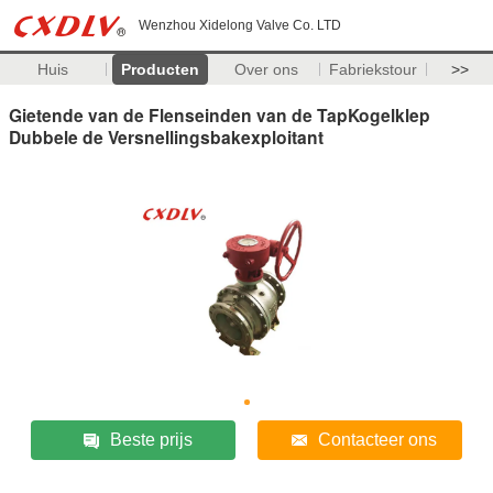
Wenzhou Xidelong Valve Co. LTD
Huis
Producten
Over ons
Fabriekstour
>>
Gietende van de Flenseinden van de TapKogelklep
Dubbele de Versnellingsbakexploitant
Beste prijs
Contacteer ons