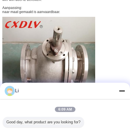
Aanpassing:
naar maat gemaakt is aanvaardbaar.
Li
6:09 AM
tap opgezette kogelklep
taptype kogelklep
Markeringen:
,
,
tapklep
Good day, what product are you looking for?