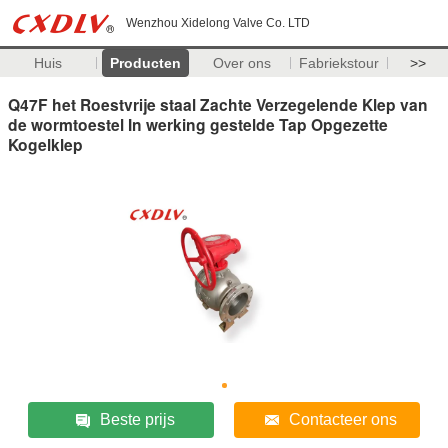
Wenzhou Xidelong Valve Co. LTD
Huis
Producten
Over ons
Fabriekstour
>>
Q47F het Roestvrije staal Zachte Verzegelende Klep van
de wormtoestel In werking gestelde Tap Opgezette
Kogelklep
Beste prijs
Contacteer ons