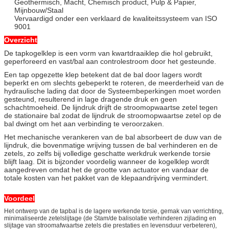
Geothermisch, Macht, Chemisch product, Pulp & Papier,
Mijnbouw/Staal
Vervaardigd onder een verklaard de kwaliteitssysteem van ISO
9001
Overzicht
De tapkogelklep is een vorm van kwartdraaiklep die hol gebruikt,
geperforeerd en vast/bal aan controlestroom door het gesteunde.
Een tap opgezette klep betekent dat de bal door lagers wordt
beperkt en om slechts gebeperkt te roteren, de meerderheid van de
hydraulische lading dat door de Systeembeperkingen moet worden
gesteund, resulterend in lage dragende druk en geen
schachtmoeheid. De lijndruk drijft de stroomopwaartse zetel tegen
de stationaire bal zodat de lijndruk de stroomopwaartse zetel op de
bal dwingt om het aan verbinding te veroorzaken.
Het mechanische verankeren van de bal absorbeert de duw van de
lijndruk, die bovenmatige wrijving tussen de bal verhinderen en de
zetels, zo zelfs bij volledige geschatte werkdruk werkende torsie
blijft laag. Dit is bijzonder voordelig wanneer de kogelklep wordt
aangedreven omdat het de grootte van actuator en vandaar de
totale kosten van het pakket van de klepaandrijving vermindert.
Voordeel
Het ontwerp van de tapbal is de lagere werkende torsie, gemak van verrichting,
minimaliseerde zetelslijtage (de Stam/de balisolatie verhinderen zijlading en
slijtage van stroomafwaartse zetels die prestaties en levensduur verbeteren),