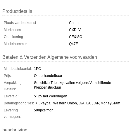
Productdetails
Plaats van herkomst:
China
Merknaam:
CXDLV
Certificering:
CE&ISO
Modelnummer:
Q47F
Betalen & Verzenden Algemene voorwaarden
Min. bestelaantal:
1PC
Prijs:
Onderhandelbaar
Verpakking
Geschikte Triplexgevallen volgens Verschillende
Kleppenstructuur
Details:
Levertijd:
5~25 het Werkdagen
Betalingscondities:
T/T, Paypal, Western Union, D/A, L/C, D/P, MoneyGram
Levering
500pcs/mon
vermogen:
beschrijving