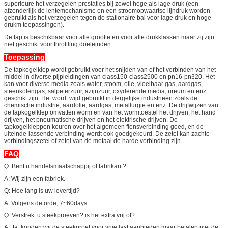
superieure het verzegelen prestaties bij zowel hoge als lage druk (een
afzonderlijk de lentemechanisme en een stroomopwaartse lijndruk worden
gebruikt als het verzegelen tegen de stationaire bal voor lage druk en hoge
drukm toepassingen).
De tap is beschikbaar voor alle grootte en voor alle drukklassen maar zij zijn
niet geschikt voor throttling doeleinden.
Toepassing
De tapkogelklep wordt gebruikt voor het snijden van of het verbinden van het
middel in diverse pijpleidingen van class150-class2500 en pn16-pn320. Het
kan voor diverse media zoals water, stoom, olie, vloeibaar gas, aardgas,
steenkolengas, salpeterzuur, azijnzuur, oxyderende media, ureum en enz.
geschikt zijn. Het wordt wijd gebruikt in dergelijke industrieën zoals de
chemische industrie, aardolie, aardgas, metallurgie en enz. De drijfwijzen van
de tapkogelklep omvatten worm en van het wormtoestel het drijven, het hand
drijven, het pneumatische drijven en het elektrische drijven. De
tapkogelkleppen keuren over het algemeen flensverbinding goed, en de
uiteinde-lassende verbinding wordt ook goedgekeurd. De zetel kan zachte
verbindingszetel of zetel van de metaal de harde verbinding zijn.
FAQ
Q: Bent u handelsmaatschappij of fabrikant?
A: Wij zijn een fabriek.
Q: Hoe lang is uw levertijd?
A: Volgens de orde, 7~60days.
Q: Verstrekt u steekproeven? is het extra vrij of?
A: Ja, konden wij de steekproef voor vrije last aanbieden maar betalen niet de