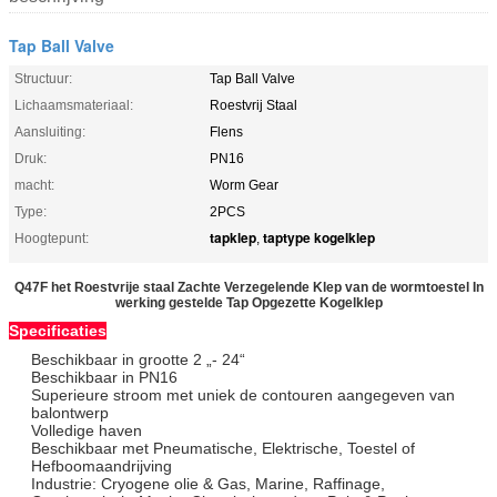
Tap Ball Valve
Structuur:
Tap Ball Valve
Lichaamsmateriaal:
Roestvrij Staal
Aansluiting:
Flens
Druk:
PN16
macht:
Worm Gear
Type:
2PCS
tapklep
taptype kogelklep
Hoogtepunt:
,
Q47F het Roestvrije staal Zachte Verzegelende Klep van de wormtoestel In
werking gestelde Tap Opgezette Kogelklep
Specificaties
Beschikbaar in grootte 2 „- 24“
Beschikbaar in PN16
Superieure stroom met uniek de contouren aangegeven van
balontwerp
Volledige haven
Beschikbaar met Pneumatische, Elektrische, Toestel of
Hefboomaandrijving
Industrie: Cryogene olie & Gas, Marine, Raffinage,