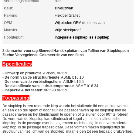
Verbindingsmateriaal:
ptfe
kleur:
zilver/zwart
Pakking:
Flexibel Grafiet
OEM:
Wij bieden OEM de dienst aan
Monster:
Vrije steekproef
ingepaste stopklep
ss stopklep
Hoogtepunt:
,
2 de manier voorzag Sleeved Handexploitant van Tufline van Stopkleppen
Zachte Verzegelende Gesmeerde van een flens
Specificaties
-
Ontwerp en productie
: API599, API6d
-
De norm van
de
structuurlengte
: ASME b16.10
-
De norm van
de
verbindingsflens
: ASME b16.5
-
De classificatie van
de
druktemperatuur
: ASME b16.34
-
Inspectie & het testen
: API598.API6d
Toepassing
De stopklep is een roterende klep waarin het sluitende lid een duikersvorm is,
en een klep die opent of door sluit de passagehaven op de klepstop met de
passagehaven op het kleplichaam te openen of te sluiten door 90° te roteren.
De vorm van de klepstop kan cilindrisch of kegel zijn. In een cilindrische
klepstop, is de passage over het algemeen rechthoekig; in een verminderde
klepstop, is de passage trapezoïdaal. Deze vormen maken tegelijkertijd de
structuur van het licht van de stopklep, maar leiden tot een bepaald drukverlies.