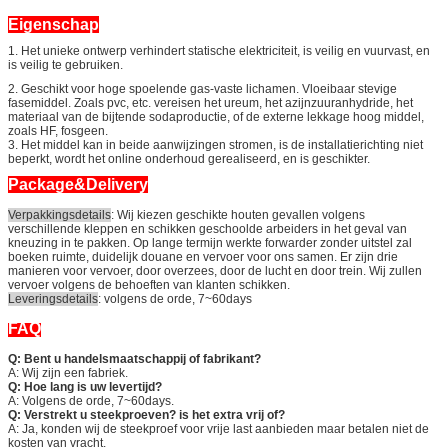
Eigenschap
1. Het unieke ontwerp verhindert statische elektriciteit, is veilig en vuurvast, en
is veilig te gebruiken.
2. Geschikt voor hoge spoelende gas-vaste lichamen. Vloeibaar stevige
fasemiddel. Zoals pvc, etc. vereisen het ureum, het azijnzuuranhydride, het
materiaal van de bijtende sodaproductie, of de externe lekkage hoog middel,
zoals HF, fosgeen.
3. Het middel kan in beide aanwijzingen stromen, is de installatierichting niet
beperkt, wordt het online onderhoud gerealiseerd, en is geschikter.
Package&Delivery
Verpakkingsdetails
: Wij kiezen geschikte houten gevallen volgens
verschillende kleppen en schikken geschoolde arbeiders in het geval van
kneuzing in te pakken. Op lange termijn werkte forwarder zonder uitstel zal
boeken ruimte, duidelijk douane en vervoer voor ons samen. Er zijn drie
manieren voor vervoer, door overzees, door de lucht en door trein. Wij zullen
vervoer volgens de behoeften van klanten schikken.
Leveringsdetails
: volgens de orde, 7~60days
FAQ
Q: Bent u handelsmaatschappij of fabrikant?
A: Wij zijn een fabriek.
Q: Hoe lang is uw levertijd?
A: Volgens de orde, 7~60days.
Q: Verstrekt u steekproeven? is het extra vrij of?
A: Ja, konden wij de steekproef voor vrije last aanbieden maar betalen niet de
kosten van vracht.