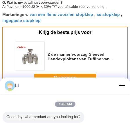
Q: Wat is uw betalingsvoorwaarden?
A: Payment=1000USD<>, 30% T/T vooraf, saldo vóór verzending.
van een flens voorzien stopklep
ss stopklep
Markeringen:
,
,
ingepaste stopklep
Krijg de beste prijs voor
2 de manier voorzag Sleeved
Handexploitant van Tufline van
Stopkleppen Zachte
Verzegelende Gesmeerde van een
flens
Doorgaan
Li
Sleeved stopklep
Meer
7:49 AM
Good day, what product are you looking for?
 sleeved
2 inch 300LB RF
Gegroefde
ASME B16.5
Olieveld 
aan CF8
Twee-Weg Sleeve
Plugkraan voor
Verbinding 2 inch
Plug Val