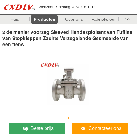
Wenzhou Xidelong Valve Co. LTD
Huis
Producten
Over ons
Fabriekstour
>>
2 de manier voorzag Sleeved Handexploitant van Tufline
van Stopkleppen Zachte Verzegelende Gesmeerde van
een flens
Beste prijs
Contacteer ons