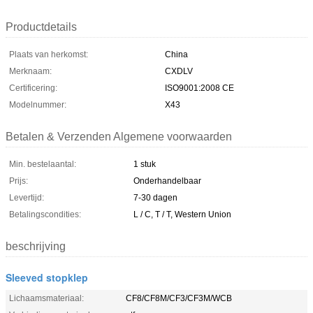
Productdetails
Plaats van herkomst:
China
Merknaam:
CXDLV
Certificering:
ISO9001:2008 CE
Modelnummer:
X43
Betalen & Verzenden Algemene voorwaarden
Min. bestelaantal:
1 stuk
Prijs:
Onderhandelbaar
Levertijd:
7-30 dagen
Betalingscondities:
L / C, T / T, Western Union
beschrijving
Sleeved stopklep
Lichaamsmateriaal:
CF8/CF8M/CF3/CF3M/WCB