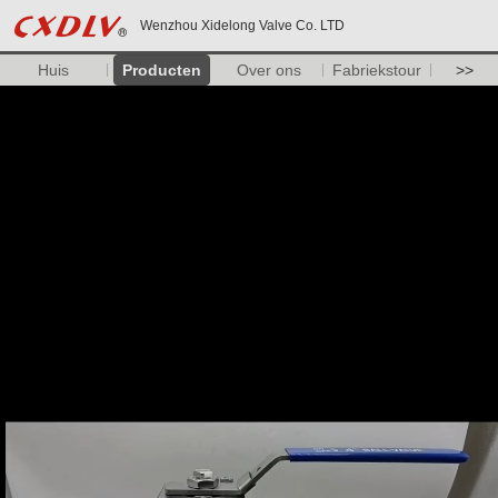
Wenzhou Xidelong Valve Co. LTD
Huis
Producten
Over ons
Fabriekstour
>>