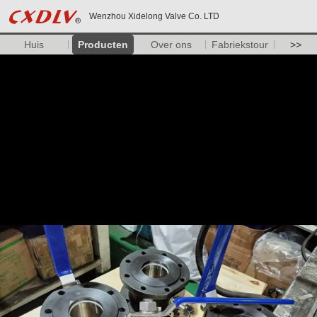
Wenzhou Xidelong Valve Co. LTD
Huis
Producten
Over ons
Fabriekstour
>>