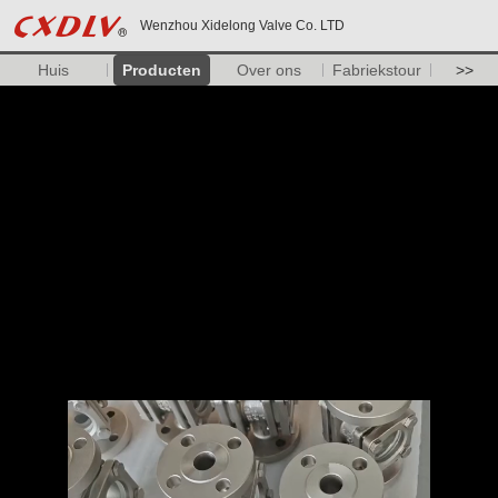
Wenzhou Xidelong Valve Co. LTD
Huis
Producten
Over ons
Fabriekstour
>>