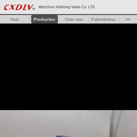
Wenzhou Xidelong Valve Co. LTD
Huis
Producten
Over ons
Fabriekstour
>>