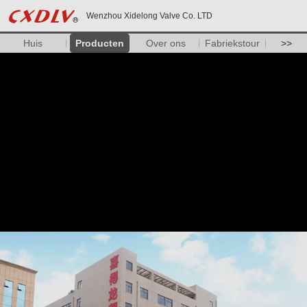
Wenzhou Xidelong Valve Co. LTD
Huis
Producten
Over ons
Fabriekstour
>>