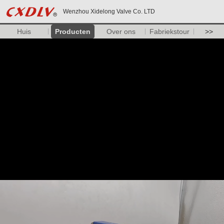
Wenzhou Xidelong Valve Co. LTD
Huis
Producten
Over ons
Fabriekstour
>>