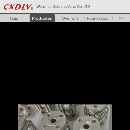
Wenzhou Xidelong Valve Co. LTD
Huis
Producten
Over ons
Fabriekstour
>>