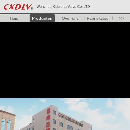
Wenzhou Xidelong Valve Co. LTD
Huis
Producten
Over ons
Fabriekstour
>>