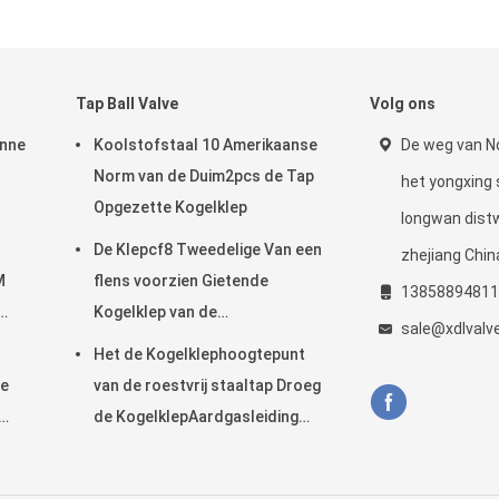
Tap Ball Valve
Volg ons
unne
Koolstofstaal 10 Amerikaanse
De weg van N
Norm van de Duim2pcs de Tap
het yongxing 
Opgezette Kogelklep
longwan dis
De Klepcf8 Tweedelige Van een
zhejiang Chin
M
flens voorzien Gietende
13858894811
Kogelklep van de
sale@xdlvalv
Koolstofstaaltap
Het de Kogelklephoogtepunt
pe
van de roestvrij staaltap Droeg
de KogelklepAardgasleiding
van 2pc