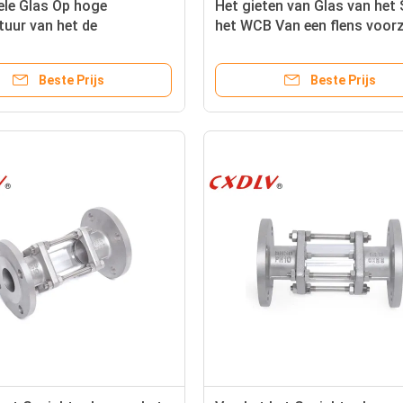
ele Glas Op hoge
Het gieten van Glas van het 
uur van het de
het WCB Van een flens voorz
zicht van de
Gezicht afhankelijk van het
anwijzing met Spinners
KopKoolstofstaal
Beste Prijs
Beste Prijs