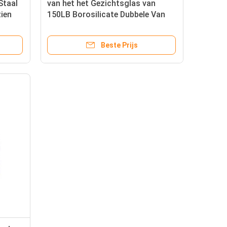
Staal
van het het Gezichtsglas van
ien
150LB Borosilicate Dubbele Van
een flens voorzien de
Kleptoebehoren
Beste Prijs