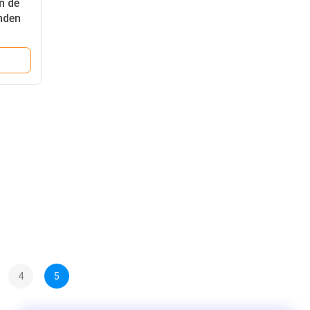
n de
nden
4
5