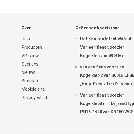
Over
Geflensde kogelkraan
Huis
Het Koolstofstaal Wafeld
Producten
Van een flens voorzien
VR-show
Kogelklep van WCB Met
Over ons
Roestvrij staalhandvat
van een flens voorzien
Nieuws
Kogelklep 2 van 300LB CF8
Sitemap
„Hoge Prestaties Drijvende
Mobiele site
Kogelklep
Van een flens voorzien
Privacybeleid
Kogelklepdin rf Drijvend ty
PN16 PN40 van DN150 WCB
Roestvrij staal