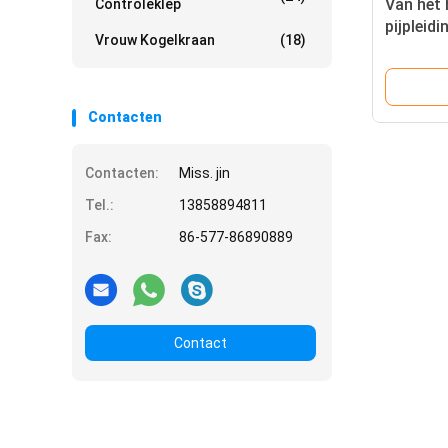
Van het 
Controleklep
pijpleidi
Vrouw Kogelkraan
(18)
staal Vl
CF8 CF
Contacten
Contacten:
Miss. jin
Tel.:
13858894811
Fax:
86-577-86890889
Contact