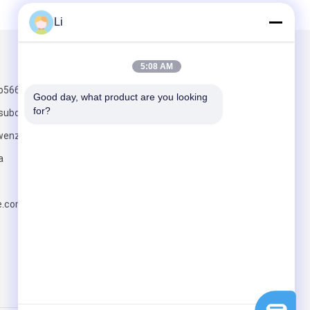
Li
Mail ons
5:08 AM
o566binhai 3de
Good day, what product are you looking 
for?
subdistrict
twenzhou
a
Stuur
e.com