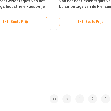
het Gezichtsglas van het
Van het het Gezichtsglas va
ngs Industriële Roestvrije
buismontage van de Flensei
oeibare de Stroommeter
Dubbel de Inspectieglas
8M
Beste Prijs
Beste Prijs
<<
<
1
2
3