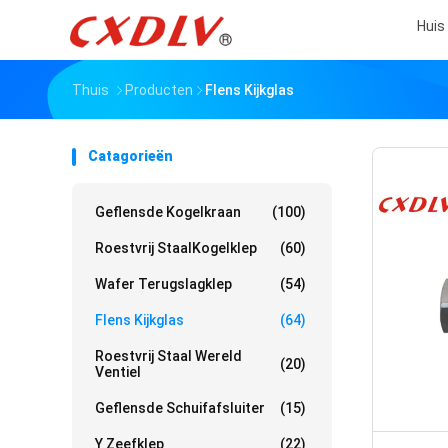
Huis
Thuis
Producten
Flens Kijkglas
Catagorieën
Geflensde Kogelkraan
(100)
Roestvrij StaalKogelklep
(60)
Wafer Terugslagklep
(54)
Flens Kijkglas
(64)
Roestvrij Staal Wereld
(20)
Ventiel
Geflensde Schuifafsluiter
(15)
Y Zeefklep
(22)