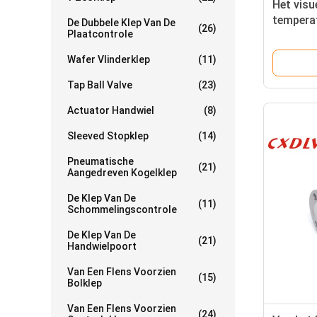
Het visu
temperat
De Dubbele Klep Van De
(26)
Plaatcontrole
Draadge
Strooma
Wafer Vlinderklep
(11)
en Klep
Tap Ball Valve
(23)
Actuator Handwiel
(8)
Sleeved Stopklep
(14)
Pneumatische
(21)
Aangedreven Kogelklep
De Klep Van De
(11)
Schommelingscontrole
De Klep Van De
(21)
Handwielpoort
Van Een Flens Voorzien
(15)
Bolklep
Van Een Flens Voorzien
(24)