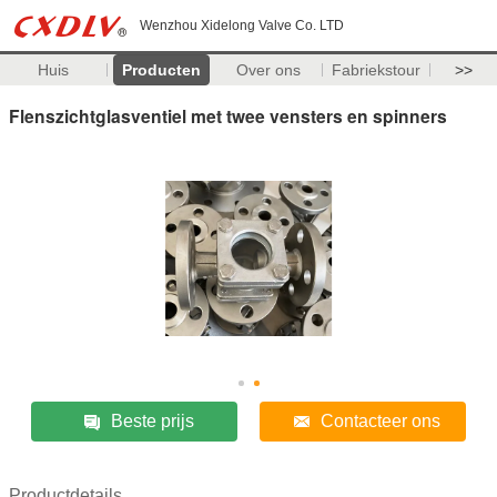
Wenzhou Xidelong Valve Co. LTD
Huis
Producten
Over ons
Fabriekstour
>>
Flenszichtglasventiel met twee vensters en spinners
Beste prijs
Contacteer ons
Productdetails