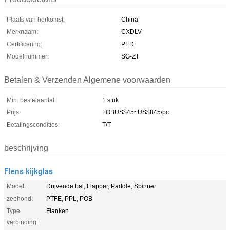
Plaats van herkomst:
China
Merknaam:
CXDLV
Certificering:
PED
Modelnummer:
SG-ZT
Betalen & Verzenden Algemene voorwaarden
Min. bestelaantal:
1 stuk
Prijs:
FOBUS$45~US$845/pc
Betalingscondities:
T/T
beschrijving
Flens kijkglas
Model:
Drijvende bal, Flapper, Paddle, Spinner
zeehond:
PTFE, PPL, POB
Type
Flanken
verbinding: