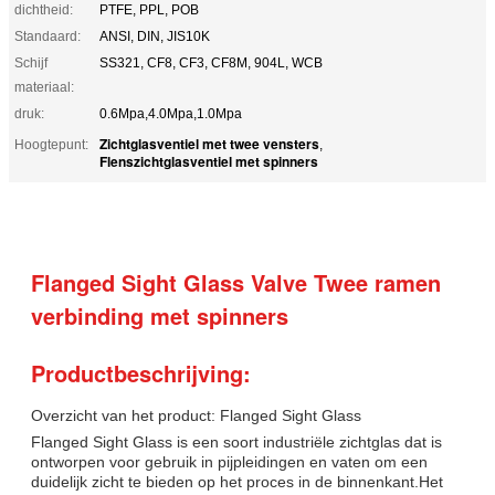
dichtheid:
PTFE, PPL, POB
Standaard:
ANSI, DIN, JIS10K
Schijf
SS321, CF8, CF3, CF8M, 904L, WCB
materiaal:
druk:
0.6Mpa,4.0Mpa,1.0Mpa
Zichtglasventiel met twee vensters
Hoogtepunt:
,
Flenszichtglasventiel met spinners
Flanged Sight Glass Valve Twee ramen
verbinding met spinners
Productbeschrijving:
Overzicht van het product: Flanged Sight Glass
Flanged Sight Glass is een soort industriële zichtglas dat is
ontworpen voor gebruik in pijpleidingen en vaten om een
duidelijk zicht te bieden op het proces in de binnenkant.Het