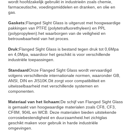
wordt hoofdzakelijk gebruikt in industrieën zoals chemie,
farmaceutische, voedingsmiddelen en dranken, en olie en
gas.
Gaskets:
Flanged Sight Glass is uitgerust met hoogwaardige
pakkingen van PTFE (polytetrafluorethyleen) en PPL
(polypropyleen).het waarborgen van de veiligheid en
betrouwbaarheid van het proces.
Druk:
Flanged Sight Glass is bestand tegen druk tot 0,6Mpa
en 4,0Mpa, waardoor het geschikt is voor verschillende
industriële toepassingen.
Standaard
Onze Flanged Sight Glass wordt vervaardigd
volgens verschillende internationale normen, waaronder GB,
ANSI, DIN en JIS10K.Dit zorgt voor compatibiliteit en
uitwisselbaarheid met verschillende systemen en
componenten.
Materiaal van het lichaam:
De schijf van Flanged Sight Glass
is gemaakt van hoogwaardige materialen zoals CF8, CF3,
CF8M, 904L en WCB. Deze materialen bieden uitstekende
corrosiebestendigheid en duurzaamheid.het zichtglas
geschikt maken voor gebruik in harde industriële
omgevingen.