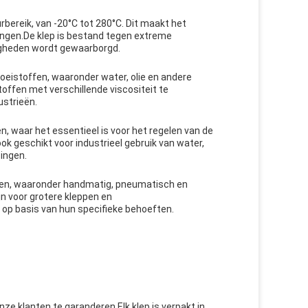
bereik, van -20°C tot 280°C. Dit maakt het
singen.De klep is bestand tegen extreme
igheden wordt gewaarborgd.
loeistoffen, waaronder water, olie en andere
toffen met verschillende viscositeit te
ustrieën.
n, waar het essentieel is voor het regelen van de
ok geschikt voor industrieel gebruik van water,
singen.
ven, waaronder handmatig, pneumatisch en
jn voor grotere kleppen en
p basis van hun specifieke behoeften.
nze klanten te garanderen.Elk klep is verpakt in