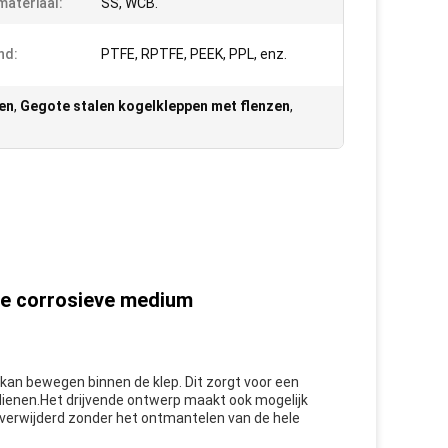
materiaal:
SS, WCB.
nd:
PTFE, RPTFE, PEEK, PPL, enz.
en
,
Gegote stalen kogelkleppen met flenzen
,
nde corrosieve medium
ij kan bewegen binnen de klep. Dit zorgt voor een
edienen.Het drijvende ontwerp maakt ook mogelijk
 verwijderd zonder het ontmantelen van de hele