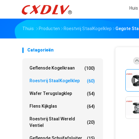
Huis
Thuis
Producten
Roestvrij StaalKogelklep
Gegote Sta
Catagorieën
Geflensde Kogelkraan
(100)
Roestvrij StaalKogelklep
(60)
Wafer Terugslagklep
(54)
Flens Kijkglas
(64)
Roestvrij Staal Wereld
(20)
Ventiel
Geflensde Schuifafsluiter
(15)