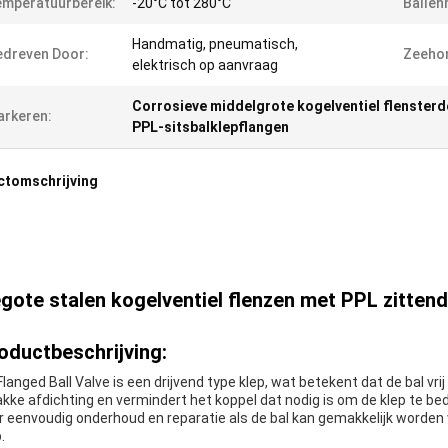
mperatuurbereik:
-20°C tot 280°C
Ballen
Handmatig, pneumatisch,
dreven Door:
Zeeho
elektrisch op aanvraag
Corrosieve middelgrote kogelventiel flensterd
rkeren:
PPL-sitsbalklepflangen
ctomschrijving
gote stalen kogelventiel flenzen met PPL zitte
oductbeschrijving:
Flanged Ball Valve is een drijvend type klep, wat betekent dat de bal vr
akke afdichting en vermindert het koppel dat nodig is om de klep te b
r eenvoudig onderhoud en reparatie als de bal kan gemakkelijk worden
.