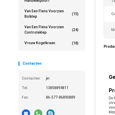
Handwielpoort
Te
Van Een Flens Voorzien
(15)
Ge
Bolklep
Van Een Flens Voorzien
(24)
Ma
Controleklep
Vrouw Kogelkraan
(18)
Produ
Contacten
Ge
Contacten:
jin
Tel.:
13858894811
Pr
Fax:
86-577-86890889
De 
str
voo
klep