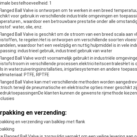
imale bestelhoeveelheid: 1
Flanged Ball Valve is ontworpen om te werken in een breed temperatuur
chikt voor gebruik in verschillende industriële omgevingen en toepas
peraturen., waardoor een betrouwbare prestatie onder alle omstand
istof: water, olie, enz.
Flanged Ball Valve is geschikt om de stroom van een breed scala aan v
eistoffen, te regelen.Het is ontworpen om verschillende soorten vloeis
andelen, waardoor het een veelzijdig en nuttig hulpmiddel is in vele ind
passing: industrieel gebruik, industrieel gebruik van water
Flanged Ball Valve wordt voornamelijk gebruikt in industriële omgevinge
eistofstroom in verschillende processen.elektriciteitscentralesHet is o
ls in waterzuiveringsinstallaties, irrigatiesystemen en andere toepas
elmateriaal: PTFE, RPTFE
Flanged Ball Valve kan met verschillende methoden worden aangedre
ktrisch.terwijl de pneumatische en elektrische opties meer geschikt zi
edruktoepassingenDe klanten kunnen de gewenste rijmethode kiezen o
clusies
rpakking en verzending:
pakking en verzending van balklep met flank
pakking
e Flanged Ball Valve is zorgvuldig verpakt om een veilige levering aan o