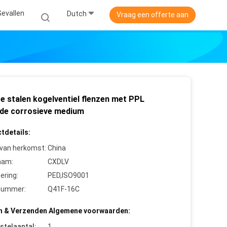
Gevallen
Dutch
Vraag een offerte aan
e stalen kogelventiel flenzen met PPL
nde corrosieve medium
tdetails:
 van herkomst:
China
aam:
CXDLV
cering:
PED,ISO9001
nummer:
Q41F-16C
n & Verzenden Algemene voorwaarden:
stelaantal:
1