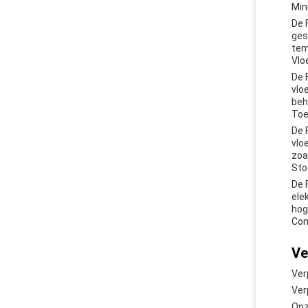
Min
De 
ges
tem
Vloe
De 
vlo
beh
Toe
De 
vlo
zoa
Sto
De 
ele
hog
Con
Ve
Ver
Ver
Onz