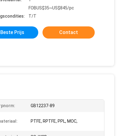
FOBUS$35~US$845/pc
ngscondities:
T/T
Beste Prijs
Contact
rpnorm:
GB12237-89
ateriaal:
PTFE, RPTFE, PPL, MOC,