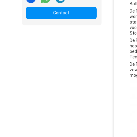
Bal
De 
Contact
wor
sta
voo
Sto
De 
hoo
bed
Tem
De 
zow
mog