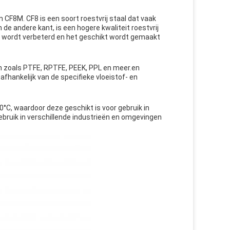
n CF8M. CF8 is een soort roestvrij staal dat vaak
e andere kant, is een hogere kwaliteit roestvrij
 wordt verbeterd en het geschikt wordt gemaakt
en zoals PTFE, RPTFE, PEEK, PPL en meer.en
hankelijk van de specifieke vloeistof- en
0°C, waardoor deze geschikt is voor gebruik in
ebruik in verschillende industrieën en omgevingen