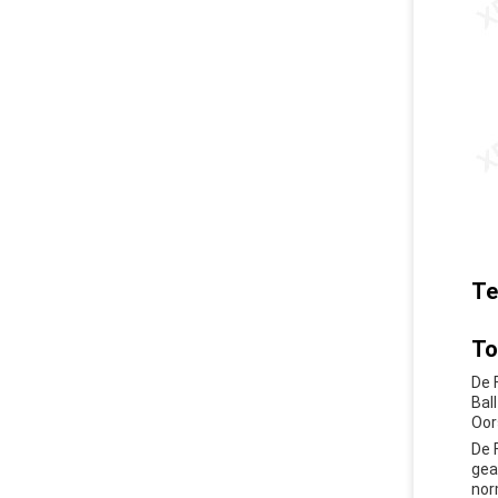
Te
To
De 
Bal
Oor
De 
gea
nor