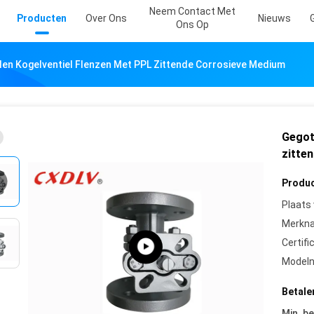
Neem Contact Met
Producten
Over Ons
Nieuws
Ons Op
len Kogelventiel Flenzen Met PPL Zittende Corrosieve Medium
Gegot
zitte
Produc
Plaats
Merkn
Certifi
Model
Betale
Min. be