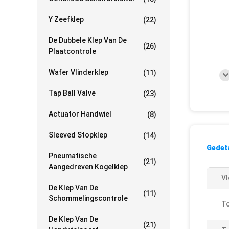
Y Zeefklep
(22)
De Dubbele Klep Van De
(26)
Plaatcontrole
Wafer Vlinderklep
(11)
Tap Ball Valve
(23)
Actuator Handwiel
(8)
Sleeved Stopklep
(14)
Gedeta
Pneumatische
(21)
Aangedreven Kogelklep
Vl
De Klep Van De
(11)
Schommelingscontrole
To
De Klep Van De
(21)