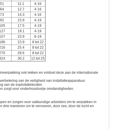
51
11.1
4-16
64
12.7
4-16
73
14.3
4-16
92
15.9
4-19
105
17.5
4-19
127
19.1
4-19
157
23.9
8-19
186
23.9
8 tot 22
216
25.4
8 tot 22
270
28.6
8 tot 22
324
30.2
12 tot 25
tamverpakking ook lekken en voldoet deze aan de internationale
erbetering van de veiligheid van installatieapparatuur.
g van de exploitatiekosten.
 en zorgt voor onderhoudsvrije omstandigheden.
leppen en zorgen voor vakkundige arbeiders om te verpakken in
 drie manieren om te vervoeren, door zee, door de lucht en