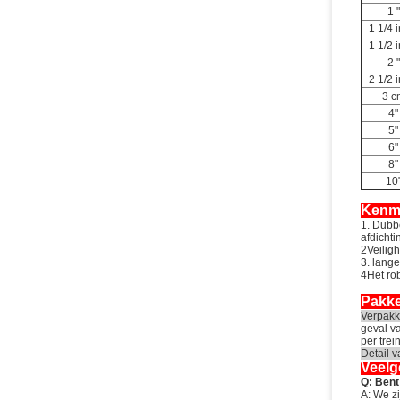
1 "
1 1/4 
1 1/2 
2 "
2 1/2 
3 c
4"
5"
6"
8"
10
Kenm
1. Dubb
afdicht
2Veiligh
3. lang
4Het ro
Pakke
Verpak
geval v
per trein
Detail v
Veelg
Q: Bent
A: We zi