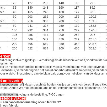
25
127
212
140
108
79.5
inch.
32
140
243
160
117
89.5
inch.
40
165
246
160
127
98.5
50
203
252
200
152
120.5
inch.
65
216
308
200
178
139.5
m
80
241
327
250
190
152.5
100
292
384
250
229
190.5
125
356
484
300
254
216
150
406
547
350
279
241.5
200
495
669
350
343
298.5
"
250
622
824
200
406
362.5
erken
eldichtingsontwerp (golfpijp + verpakking) Als de blaasbreker faalt, voorkomt de s
ingsnormen.
eid en milieubescherming, geen vloeistofverlies, vermindering van energieverlies, v
e levensduur, vermindering van het aantal onderhoudswerkzaamheden, verminderin
buuste afdichtingsontwerp van de blaasbalg zorgt voor nullekken van de klepstam
t en levering
kingsgegevens
: Wij kiezen geschikte houten kastjes op basis van verschillende k
an kneuzingen.We moeten de douane en het vervoer onmiddellijk doorvoeren.Er zijn
.
an de levering
: volgens de bestelling, 7~60 dagen
estelde vragen
 u een handelsonderneming of een fabrikant?
jn een fabriek.