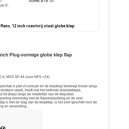
t
ASME B16.10
ard::
flens
,
12 inch roestvrij staal globe klep
 inch Plug-vormige globe klep flap
IE A, MSS SP-44 (voor NPS >24)
ervlak is plat of conicair en de klepklap beweegt lineair langs
nkere staaf), heeft ook het hefende draaistaktype,
 lid (klep) langs de middellijn van de klepstoel
opening evenredig met de flapverplaatsing.en de zeer
g is met de slag van de klepklep, is het zeer geschikt voor de
ing en versnelling.