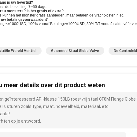
ang is uw levertijd?
ens de bestelling, 7~60 dagen.
rt u monsters? Is het gratis of extra?
we kunnen het monster gratis aanbieden, maar betalen de vrachtkosten niet.
n uw betalingsvoorwaarden?
ling <=1000USD, 100% vooraf Betaling>=1000USD, 30% T/T vooraf, saldo vóór ve
striële Wereld Ventiel
Gesmeed Staal Globe Valve
De Controlek
 u meer details over dit product weten
ben geïnteresseerd API-klasse 150LB roestvrij staal CF8M Flange Globe
ails sturen zoals type, maat, hoeveelheid, materiaal, etc.
ankt!
hten op je antwoord.