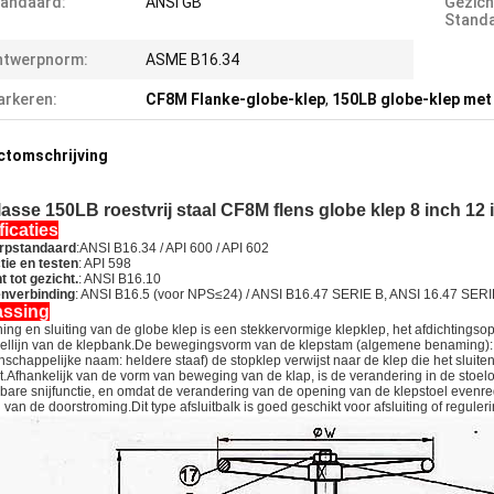
andaard:
ANSI GB
Gezich
Standa
ntwerpnorm:
ASME B16.34
rkeren:
CF8M Flanke-globe-klep
,
150LB globe-klep met 
ctomschrijving
lasse 150LB roestvrij staal CF8M flens globe klep 8 inch 12
ficaties
rpstandaard
:ANSI B16.34 / API 600 / API 602
tie en testen
: API 598
t tot gezicht.
: ANSI B16.10
enverbinding
: ANSI B16.5 (voor NPS≤24) / ANSI B16.47 SERIE B, ANSI 16.47 SER
assing
ng en sluiting van de globe klep is een stekkervormige klepklep, het afdichtingsopp
ellijn van de klepbank.De bewegingsvorm van de klepstam (algemene benaming): do
chappelijke naam: heldere staaf) de stopklep verwijst naar de klep die het sluitend
.Afhankelijk van de vorm van beweging van de klap, is de verandering in de stoel
are snijfunctie, en omdat de verandering van de opening van de klepstoel evenredi
 van de doorstroming.Dit type afsluitbalk is goed geschikt voor afsluiting of reguler