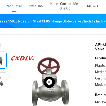
Neem Contact Met
Producten
Over Ons
Nieuws
Ons Op
asse 150LB Roestvrij Staal CF8M Flange Globe Valve 8 Inch 12 Inch 
API-k
Valve 
Produc
Plaats
Merkn
Certifi
Model
Betale
Min. be