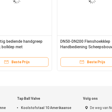
ig bediende handgreep
DN50-DN200 Flenshoekklep
 bolklep met
Handbediening Scheepsbou
sluiting voor marine
Zeewater Service
Beste Prijs
Beste Prijs
Tap Ball Valve
Volg ons
unne
Koolstofstaal 10 Amerikaanse
De weg van N