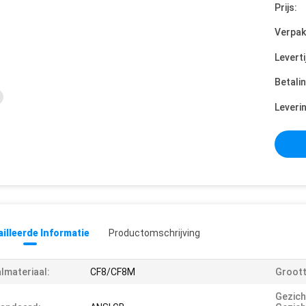
Prijs:
Verpak
Leverti
Betali
Leveri
illeerde Informatie
Productomschrijving
lmateriaal:
CF8/CF8M
Groott
Gezich