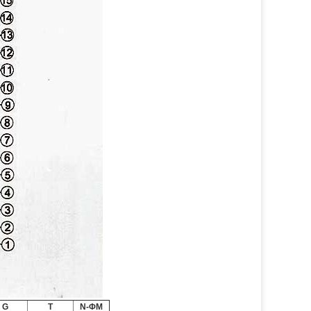
G
T
N-ΦM