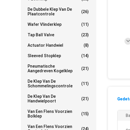
De Dubbele Klep Van De
(26)
Plaatcontrole
Wafer Vlinderklep
(11)
Tap Ball Valve
(23)
Actuator Handwiel
(8)
Sleeved Stopklep
(14)
Pneumatische
(21)
Aangedreven Kogelklep
De Klep Van De
(11)
Schommelingscontrole
De Klep Van De
(21)
Gedeta
Handwielpoort
Van Een Flens Voorzien
(15)
Ba
Bolklep
Van Een Flens Voorzien
(24)