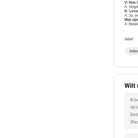
V: Hoe l
A: Volg
K: Leve
A: Ja, 
Wat zij
A: Beta
label:
Indu
Wilt
Ik 
det
Bed
Wac