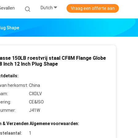
Dutch
Gevallen
Vraag een offerte aan
Plug Shape
lasse 150LB roestvrij staal CF8M Flange Globe
8 Inch 12 Inch Plug Shape
tdetails:
 van herkomst:
China
aam:
CXDLV
cering:
CE&ISO
nummer:
J41W
n & Verzenden Algemene voorwaarden:
stelaantal:
1