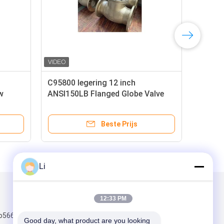
C95800 legering 12 inch
C95
w
ANSI150LB Flanged Globe Valve
Fla
met Handle Wheel
Whe
Beste Prijs
Li
Mail ons
12:33 PM
o566binhai 3de
Good day, what product are you looking 