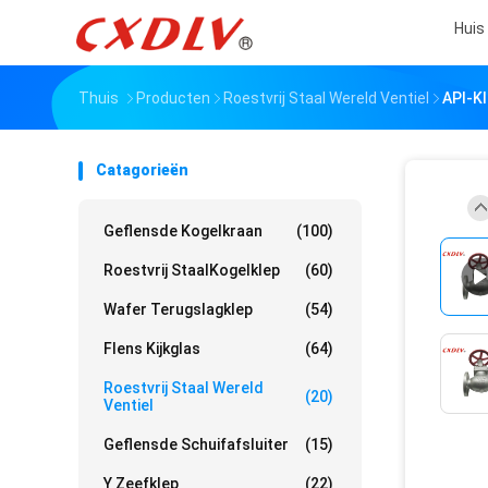
Huis
Thuis
Producten
Roestvrij Staal Wereld Ventiel
API-Kl
Catagorieën
Geflensde Kogelkraan
(100)
Roestvrij StaalKogelklep
(60)
Wafer Terugslagklep
(54)
Flens Kijkglas
(64)
Roestvrij Staal Wereld
(20)
Ventiel
Geflensde Schuifafsluiter
(15)
Y Zeefklep
(22)