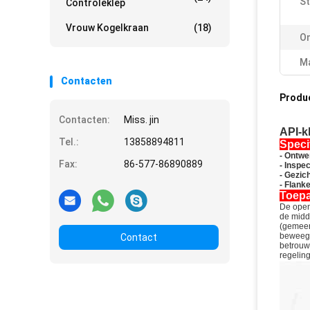
St
Controleklep
Vrouw Kogelkraan
(18)
O
Ma
Contacten
Produ
Contacten:
Miss. jin
API-k
Tel.:
13858894811
Speci
- Ontwe
Fax:
86-577-86890889
- Inspec
- Gezich
- Flank
Toep
De openi
de midd
(gemeens
beweegt
Contact
betrouwb
regeling