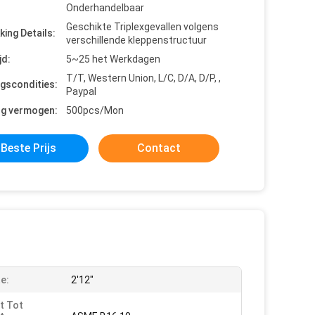
Onderhandelbaar
Geschikte Triplexgevallen volgens
king Details:
verschillende kleppenstructuur
jd:
5~25 het Werkdagen
T/T, Western Union, L/C, D/A, D/P, ,
ngscondities:
Paypal
ng vermogen:
500pcs/Mon
Beste Prijs
Contact
e:
2'12"
t Tot