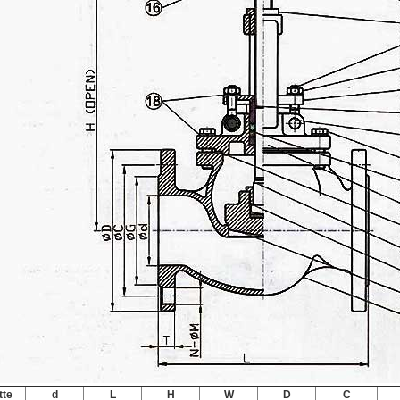
tte
d
L
H
W
D
C