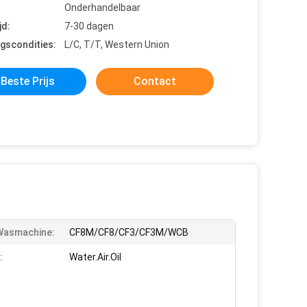
Onderhandelbaar
jd:
7-30 dagen
ngscondities:
L/C, T/T, Western Union
Beste Prijs
Contact
Wasmachine:
CF8M/CF8/CF3/CF3M/WCB
:
Water.Air.Oil