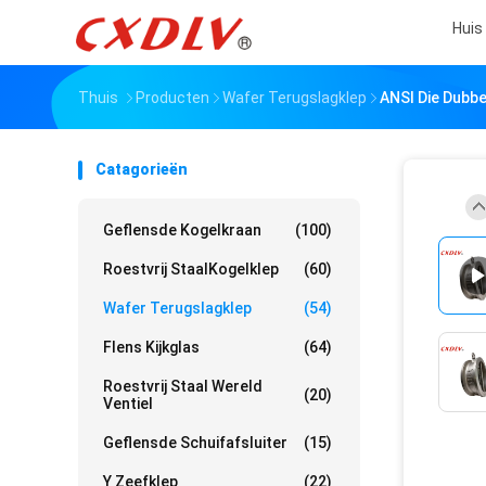
Huis
Thuis
Producten
Wafer Terugslagklep
ANSI Die Dubbe
Catagorieën
Geflensde Kogelkraan
(100)
Roestvrij StaalKogelklep
(60)
Wafer Terugslagklep
(54)
Flens Kijkglas
(64)
Roestvrij Staal Wereld
(20)
Ventiel
Geflensde Schuifafsluiter
(15)
Y Zeefklep
(22)