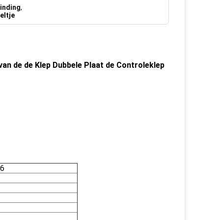
binding
,
eltje
van de de Klep Dubbele Plaat de Controleklep
76