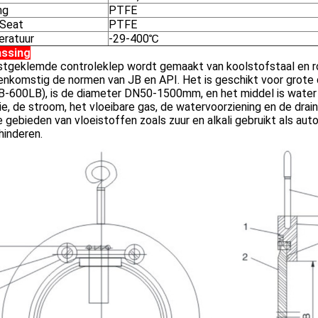
ng
PTFE
Seat
PTFE
ratuur
-29-400℃
ssing
tgeklemde controleklep wordt gemaakt van koolstofstaal en roe
nkomstig de normen van JB en API. Het is geschikt voor grote 
B-600LB), is de diameter DN50-1500mm, en het middel is water 
ie, de stroom, het vloeibare gas, de watervoorziening en de drai
 gebieden van vloeistoffen zoals zuur en alkali gebruikt als au
hinderen.