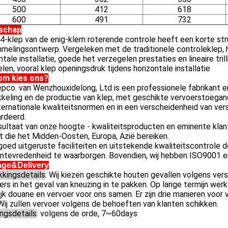
500
412
618
600
491
732
schap
-klep van de enig-klem roterende controle heeft een korte str
melingsontwerp. Vergeleken met de traditionele controleklep, 
ntale installatie, goede het verzegelen prestaties en lineaire trill
len, vooral klep openingsdruk tijdens horizontale installatie
m kies ons?
pco. van Wenzhouxidelong, Ltd is een professionele fabrikant en
keling en de productie van klep, met geschikte vervoerstoegan
ternationale kwaliteitsnormen en in een verscheidenheid van ver
rdeerd.
sultaat van onze hoogte - kwaliteitsproducten en eminente kla
t die het Midden-Oosten, Europa, Azië bereiken.
oed uitgeruste faciliteiten en uitstekende kwaliteitscontrole d
entevredenheid te waarborgen. Bovendien, wij hebben ISO9001 e
ge&Delivery
kkingsdetails
: Wij kiezen geschikte houten gevallen volgens ve
ers in het geval van kneuzing in te pakken. Op lange termijn wer
ijk douane en vervoer voor ons samen. Er zijn drie manieren voor
 Wij zullen vervoer volgens de behoeften van klanten schikken.
ngsdetails
: volgens de orde, 7~60days