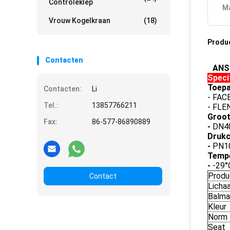
Controleklep
Ma
Vrouw Kogelkraan
(18)
Produ
Contacten
ANSI
Speci
Toepa
Contacten:
Li
- FAC
Tel.:
13857766211
- FLE
Groot
Fax:
86-577-86890889
-
DN4
Drukcl
-
PN1
Tempe
-
-29
Prod
Contact
Licha
Balma
Kleur
Norm
Seat