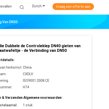
Dutch
Gevallen
Vraag een offerte aan
ng Van DN50
die Dubbele de Controleklep DN40 gieten van
aatwafeltje - de Verbinding van DN50
tdetails:
 van herkomst:
China
aam:
CXDLV
cering:
ISO9001:2008 CE
nummer:
H74
n & Verzenden Algemene voorwaarden:
stelaantal:
1 stuk