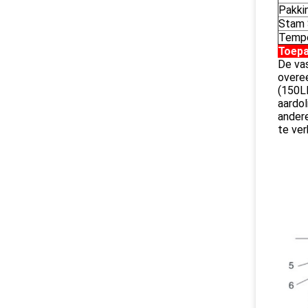
Pakki
Stam 
Tempe
Toepa
De vas
overee
(150L
aardol
andere
te ver