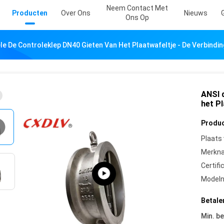
Neem Contact Met
Producten
Over Ons
Nieuws
Ons Op
le De Controleklep DN40 Gieten Van Het Plaatwafeltje - De Verbindi
ANSI 
het Pl
Produc
Plaats
Merkn
Certifi
Model
Betale
Min. be