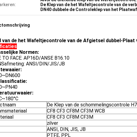
rkeren:
De Klep van de het Wafeltjecontrole van de ver
DN40 dubbele de Controleklep van het Plaatwaf
ctomschrijving
 van de het Wafeltjecontrole van de Afgietsel dubbel-Plaat 
ficaties
sselijke Normen:
E TO FACE: AP16D/ANSE B16.10
NSafmeting: ANSI/DIN/JIS/JB
tewaaier:
0~DN600
assificatie:
0~PN40
ratuurwaaier:
°C~180°C
uctnaam
De Klep van de schommelingscontrole H
amsmateriaal
CF8 CF3 CF8M CF3M WCB
teriaal
CF8 CF3 CF8M CF3M
zilver
ANSI, DIN, JIS, JB
PTFE, PPL