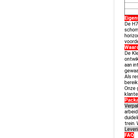
Eigen
De H74
schom
horizo
voorde
Waaro
De Kle
ontwik
aan in
gewaa
Als re
bereik
Onze g
klant
Packa
Verpa
arbeid
duidel
trein.
Leveri
FAQ