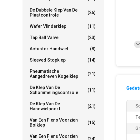
De Dubbele Klep Van De
(26)
Plaatcontrole
Wafer Vlinderklep
(11)
Tap Ball Valve
(23)
Actuator Handwiel
(8)
Sleeved Stopklep
(14)
Pneumatische
(21)
Aangedreven Kogelklep
De Klep Van De
Gedeta
(11)
Schommelingscontrole
De Klep Van De
Sc
(21)
Handwielpoort
T
Van Een Flens Voorzien
(15)
Bolklep
Gr
Van Een Flens Voorzien
(24)