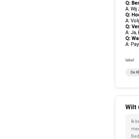
Q: Be
A: Wij 
Q: Hoe
A: Vo
Q: Ve
A: Ja,
Q: Wa
A: Pa
label:
De K
Wilt
Ik 
mee
Bed