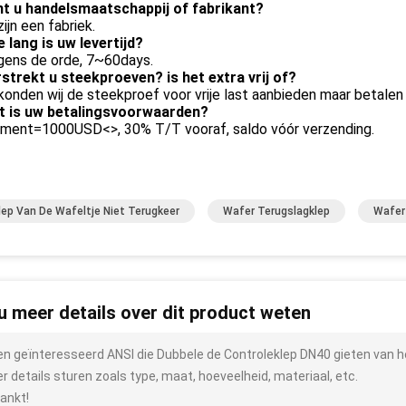
nt u handelsmaatschappij of fabrikant?
zijn een fabriek.
 lang is uw levertijd?
lgens de orde, 7~60days.
rstrekt u steekproeven? is het extra vrij of?
 konden wij de steekproef voor vrije last aanbieden maar betalen
t is uw betalingsvoorwaarden?
yment=1000USD<>, 30% T/T vooraf, saldo vóór verzending.
lep Van De Wafeltje Niet Terugkeer
Wafer Terugslagklep
Wafer
 u meer details over dit product weten
ben geïnteresseerd ANSI die Dubbele de Controleklep DN40 gieten van h
r details sturen zoals type, maat, hoeveelheid, materiaal, etc.
ankt!