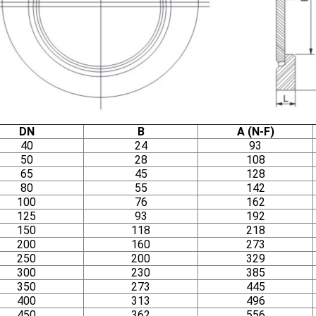
DN
B
A (N-F)
40
24
93
50
28
108
65
45
128
80
55
142
100
76
162
125
93
192
150
118
218
200
160
273
250
200
329
300
230
385
350
273
445
400
313
496
450
362
556