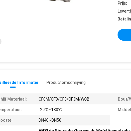
Prijs:
Leverti
Betali
illeerde Informatie
Productomschrijving
hijf Materiaal:
CF8M/CF8/CF3/CF3M/WCB
Bout/
emperatuur:
-29℃~180℃
Middel
ootte:
DN40~DN50
ANSI de Gietende Klep van de Wafeltjecontrole
,