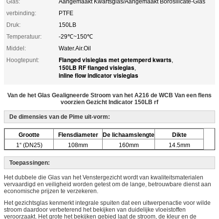
Glas:
Aangemaakt Kwartsglas/Aangemaakt Borosilicate-Glas
verbinding:
PTFE
Druk:
150LB
Temperatuur:
-29℃~150℃
Middel:
Water.Air.Oil
Flanged visieglas met getemperd kwarts
Hoogtepunt:
,
150LB RF flanged visieglas
,
inline flow indicator visieglas
Van de het Glas Gealigneerde Stroom van het A216 de WCB Van een flens
voorzien Gezicht Indicator 150LB rf
De dimensies van de Pime uit-vorm:
Grootte
Flensdiameter
De lichaamslengte
Dikte
1“ (DN25)
108mm
160mm
14.5mm
Toepassingen:
Het dubbele die Glas van het Venstergezicht wordt van kwaliteitsmaterialen
vervaardigd en veiligheid worden getest om de lange, betrouwbare dienst aan
economische prijzen te verzekeren.
Het gezichtsglas kenmerkt integrale spuiten dat een uitwerpenactie voor wilde
stroom daardoor verbeterend het bekijken van duidelijke vloeistoffen
veroorzaakt. Het grote het bekijken gebied laat de stroom, de kleur en de