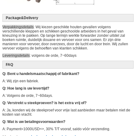
Package&Delivery
Verpakkingsdetails
: Wij kiezen geschikte houten gevallen volgens
verschillende kleppen en schikken geschoolde arbeiders in het geval van
kneuzing in te pakken. Op lange termijn werkte forwarder zonder uitstel zal
boeken ruimte, duidelijk douane en vervoer voor ons samen. Er zijn drie
manieren voor vervoer, door overzees, door de lucht en door trein. Wij zullen
vervoer volgens de behoeften van klanten schikken.
Leveringsdetails
: volgens de orde, 7~60days
FAQ
Q: Bent u handelsmaatschappij of fabrikant?
A: Wij zijn een fabriek.
Q: Hoe lang is uw levertijd?
A: Volgens de orde, 7~60days.
Q: Verstrekt u steekproeven? is het extra vrij of?
A: Ja, konden wij de steekproef voor vrije last aanbieden maar betalen niet de
kosten van vracht.
Q: Wat is uw betalingsvoorwaarden?
A: Payment=1000USD<>, 30% T/T vooraf, saldo vóór verzending.