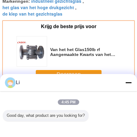
industrieel gezichtsglas
Markeringen:
,
het glas van het hoge drukgezicht
,
de klep van het gezichtsglas
Krijg de beste prijs voor
Van het het Glas150lb rf
Aangemaakte Kwarts van het
A216wcb Van een flens voorzien
Gezicht Gealigneerde de
Stroomindicator
Doorgaan
Li
Flens kijkglas
Meer
4:45 PM
Good day, what product are you looking for?
te paste
Gelasschroefde
1/2 inch roestvrij
ANSI/GB
Flanged zi
een flens
800 wog Sight
staal zicht glas
Draadstalen
met roestvr
en het
Glass Flow
draadverbinding
koolstofstalen
flapp