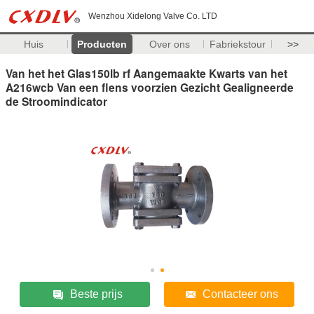
Wenzhou Xidelong Valve Co. LTD
Huis
Producten
Over ons
Fabriekstour
>>
Van het het Glas150lb rf Aangemaakte Kwarts van het
A216wcb Van een flens voorzien Gezicht Gealigneerde
de Stroomindicator
Beste prijs
Contacteer ons