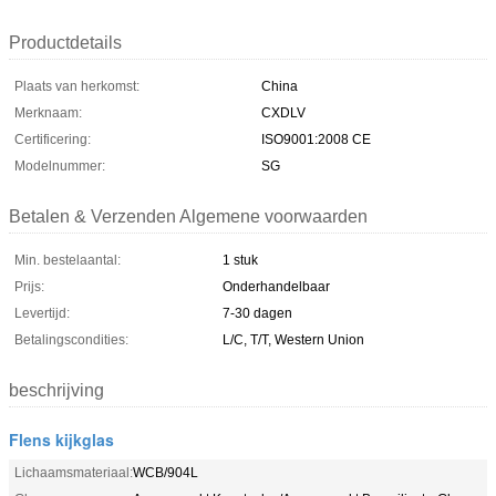
Productdetails
Plaats van herkomst:
China
Merknaam:
CXDLV
Certificering:
ISO9001:2008 CE
Modelnummer:
SG
Betalen & Verzenden Algemene voorwaarden
Min. bestelaantal:
1 stuk
Prijs:
Onderhandelbaar
Levertijd:
7-30 dagen
Betalingscondities:
L/C, T/T, Western Union
beschrijving
Flens kijkglas
Lichaamsmateriaal:
WCB/904L