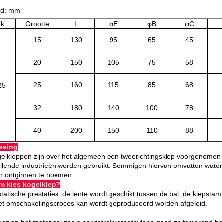
id: mm
uk
Grootte
L
φE
φB
φC
15
130
95
65
45
20
150
105
75
58
25
160
115
85
68
25
32
180
140
100
78
40
200
150
110
88
ssing
elkleppen zijn over het algemeen een tweerichtingsklep voorgenomen v
illende industrieën worden gebruikt. Sommigen hiervan omvatten water,
n ontginnen te noemen.
m kies kogelklep?
statische prestaties: de lente wordt geschikt tussen de bal, de klepstam 
et omschakelingsproces kan wordt geproduceerd worden afgeleid.