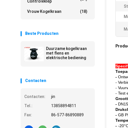
Controleklep
St
Vrouw Kogelkraan
(18)
Mi
Ma
Beste Producten
Produ
Duurzame kogelkraan
met flens en
elektrische bediening
Specif
Toepa
-
Ontw
Contacten
- Verb
- Vuur
- Test
Contacten:
jin
Groott
-
DN15
Tel.:
13858894811
Drukcl
Fax:
86-577-86890889
-
GB P
Tempe
-
-20°