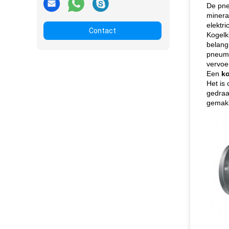
De pne
minera
elektr
Contact
Kogelk
belang
pneuma
vervoe
Een
ko
Het is
gedraa
gemakk