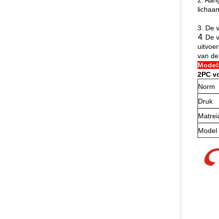
2. Aang
lichaa
3. De v
4.
De v
uitvoe
van de
Model
2PC vo
Norm
Druk
Matrei
Model