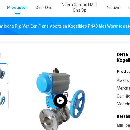
Neem Contact Met
Producten
Over Ons
Nieuws
Ons Op
tische Pijp Van Een Flens Voorzien Kogelklep PN40 Met Wormtoest
DN150
Kogel
Produc
Plaats
Merkn
Certifi
Model
Betale
Min. be