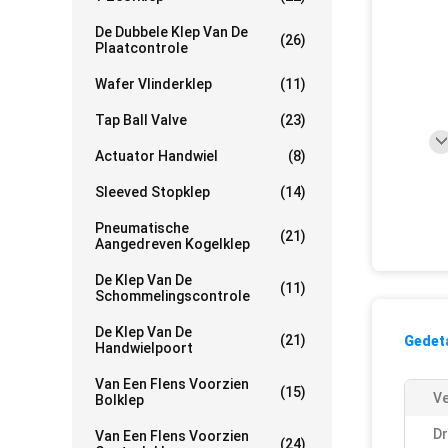
De Dubbele Klep Van De
(26)
Plaatcontrole
Wafer Vlinderklep
(11)
Tap Ball Valve
(23)
Actuator Handwiel
(8)
Sleeved Stopklep
(14)
Pneumatische
(21)
Aangedreven Kogelklep
De Klep Van De
(11)
Schommelingscontrole
De Klep Van De
(21)
Gedeta
Handwielpoort
Van Een Flens Voorzien
(15)
Ve
Bolklep
Dr
Van Een Flens Voorzien
(24)