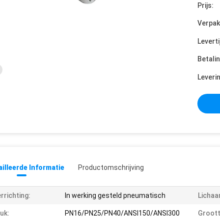
Prijs:
Verpak
Leverti
Betali
Leveri
illeerde Informatie
Productomschrijving
rrichting:
In werking gesteld pneumatisch
Lichaa
uk:
PN16/PN25/PN40/ANSI150/ANSI300
Groott