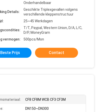
Onderhandelbaar
Geschikte Triplexgevallen volgens
king Details:
verschillende kleppenstructuur
jd:
25~45 Werkdagen
T/T, Paypal, Western Union, D/A, L/C,
ngscondities:
D/P, MoneyGram
ng vermogen:
500pcs/Mon
Beste Prijs
Contact
msmateriaal:
CF8 CF8M WCB CF3 CF3M
e:
DN150~DN300