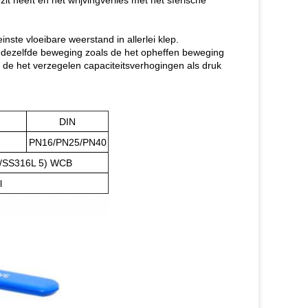
t heeft en het wrijvingverlies met het sferische
nste vloeibare weerstand in allerlei klep.
 dezelfde beweging zoals de het opheffen beweging
n de het verzegelen capaciteitsverhogingen als druk
DIN
PN16/PN25/PN40
/SS316L 5) WCB
l