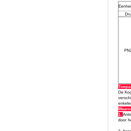
Eenhe
Dr
PN
Toepa
De Kog
versch
enkele
Waaro
1.
Anti
door h