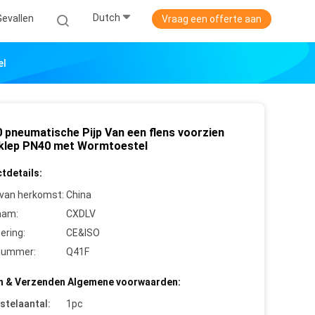
Dutch
Gevallen
Vraag een offerte aan
el
 pneumatische Pijp Van een flens voorzien
klep PN40 met Wormtoestel
tdetails:
 van herkomst:
China
aam:
CXDLV
cering:
CE&ISO
nummer:
Q41F
n & Verzenden Algemene voorwaarden:
stelaantal:
1pc