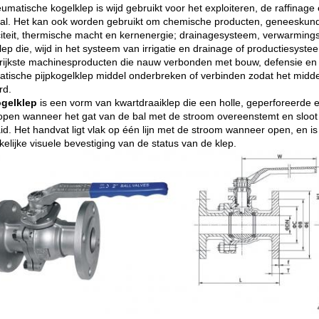
umatische kogelklep is wijd gebruikt voor het exploiteren, de raffinag
al. Het kan ook worden gebruikt om chemische producten, geneeskund
iciteit, thermische macht en kernenergie; drainagesysteem, verwarming
lep die, wijd in het systeem van irrigatie en drainage of productiesyste
rijkste machinesproducten die nauw verbonden met bouw, defensie en het
tische pijpkogelklep middel onderbreken of verbinden zodat het midde
rd
.
gelklep
is een vorm van kwartdraaiklep die een holle, geperforeerde e
 open wanneer het gat van de bal met de stroom overeenstemt en sloo
id. Het handvat ligt vlak op één lijn met de stroom wanneer open, en 
elijke visuele bevestiging van de status van de klep.