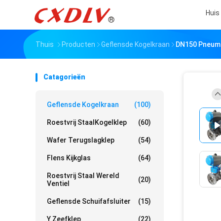
Huis
Thuis
Producten
Geflensde Kogelkraan
DN150 Pneuma
Catagorieën
Geflensde Kogelkraan
(100)
Roestvrij StaalKogelklep
(60)
Wafer Terugslagklep
(54)
Flens Kijkglas
(64)
Roestvrij Staal Wereld
(20)
Ventiel
Geflensde Schuifafsluiter
(15)
Y Zeefklep
(22)