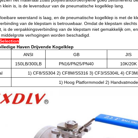
ezien het materiaal zoals polytetrafluoroethylene goed zelfsmerend bezi
m klein is, is de levensduur van de pneumatische kogelklep lang.
loeibare weerstand is laag, en de pneumatische kogelklep is met de klei
erbinding van de klepstam is betrouwbaar. Omdat de klepstam slechts
rt, is de verpakkingsverbinding van de klepstam niet gemakkelijk om, e
 middelgrote verhogingen worden beschadigd.
Selection
lledige Haven Drijvende Kogelklep
ANSI
GB
JIS
150LB/300LB
PN16/PN25/PN40
10K/20K
al
1) CF8/SS304 2) CF8M/SS316 3) CF3/SS304L 4) CF3M
1) Hoog Platformmodel 2) Handvatmode