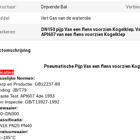
ructuur:
Drijvende Bal
Verbin
ddel:
Het Gas van de waterolie
DN150 pijp Van een flens voorzien Kogelklep
,
Va
rkeren:
API607 van een flens voorzien Kogelklep
ctomschrijving
Pneumatische Pijp Van een flens voorzien Ko
icaties
sselijke Normen:
erp en Productie: GB12237-89
inding: JB/T79
vaste Test: API607 4de 1993
 en Inspectie: GB/T13927-1992
ewaaier:
0~DN300
assificatie:
N16 PN25 PN40
ratuurwaaier:
C~185°C