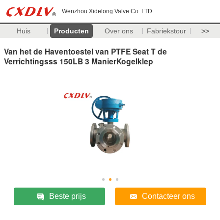
Wenzhou Xidelong Valve Co. LTD
Huis
Producten
Over ons
Fabriekstour
>>
Van het de Haventoestel van PTFE Seat T de
Verrichtingsss 150LB 3 ManierKogelklep
Beste prijs
Contacteer ons