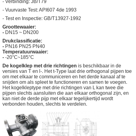
- Verbinding: JB/T79
- Vuurvaste Test: API607 4de 1993
- Test en Inspectie: GB/T13927-1992
Groottewaaier:
-
DN15 ~ DN200
Drukclassificatie:
-
PN16 PN25 PN40
Temperatuurwaaier:
-
-20°C~185°C
De kogelklep met drie richtingen
is beschikbaar in de
versies van T en l-. Het t-Type laat drie orthogonal pijpen toe
om met elkaar te communiceren en het derde kanaal af te
snijden om als spleet te functioneren en samen te voegen.
Het kogelkleptype met drie richtingen van L kan twee die
pijpen slechts aansluiten die aan elkaar orthogonal zijn, en
kan niet de derde pijp met elkaar tegelijkertijd wordt
verbonden houden, slechts te verdelen.