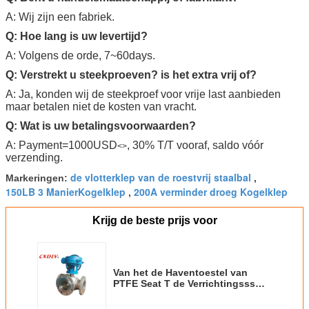
A: Wij zijn een fabriek.
Q: Hoe lang is uw levertijd?
A: Volgens de orde, 7~60days.
Q: Verstrekt u steekproeven? is het extra vrij of?
A: Ja, konden wij de steekproef voor vrije last aanbieden
maar betalen niet de kosten van vracht.
Q: Wat is uw betalingsvoorwaarden?
A: Payment=1000USD
, 30% T/T vooraf, saldo vóór
<>
verzending.
de vlotterklep van de roestvrij staalbal
Markeringen:
,
150LB 3 ManierKogelklep
200A verminder droeg Kogelklep
,
Krijg de beste prijs voor
Van het de Haventoestel van
PTFE Seat T de Verrichtingsss
150LB 3 ManierKogelklep