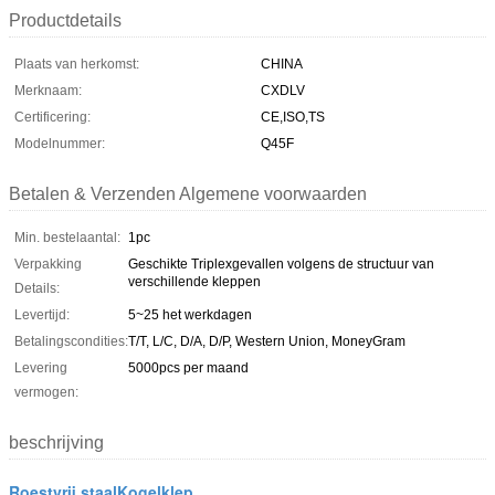
Productdetails
Plaats van herkomst:
CHINA
Merknaam:
CXDLV
Certificering:
CE,ISO,TS
Modelnummer:
Q45F
Betalen & Verzenden Algemene voorwaarden
Min. bestelaantal:
1pc
Verpakking
Geschikte Triplexgevallen volgens de structuur van
verschillende kleppen
Details:
Levertijd:
5~25 het werkdagen
Betalingscondities:
T/T, L/C, D/A, D/P, Western Union, MoneyGram
Levering
5000pcs per maand
vermogen:
beschrijving
Roestvrij staalKogelklep