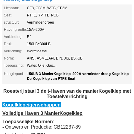
Lichaam:
CF8, CF8M, WCB, CF3M
Seat:
PTFE, RPTFE, POB
structuur:
Verminder droeg
Havengrootte:
15A~200A
Verbinding:
Rf
Druk:
150LB~300LB
Verrichting:
Wormtoestel
Norm:
ANSI, ASME, API, DIN, JIS, BS, GB
Toepassing:
Water, Olie, Gas…
150LB 3 ManierKogelklep
200A verminder droeg Kogelklep
Hoogtepunt:
,
,
De Kogelklep van PTFE Seat
Roestvrij staal 3 de t-Haven van de manierKogelklep met
Toestelverrichting
Kogelklepeigenschappen
Volledige Haven 3 ManierKogelklep
Toepasselijke Normen:
-
Ontwerp en Productie: GB12237-89