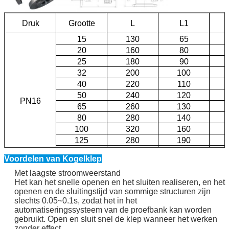
Druk
Grootte
L
L1
15
130
65
20
160
80
25
180
90
32
200
100
40
220
110
50
240
120
PN16
65
260
130
80
280
140
100
320
160
125
280
190
150
440
220
Voordelen van Kogelklep
200
550
275
Met laagste stroomweerstand
Het kan het snelle openen en het sluiten realiseren, en het
openen en de sluitingstijd van sommige structuren zijn
slechts 0.05~0.1s, zodat het in het
automatiseringssysteem van de proefbank kan worden
gebruikt. Open en sluit snel de klep wanneer het werken
zonder effect.