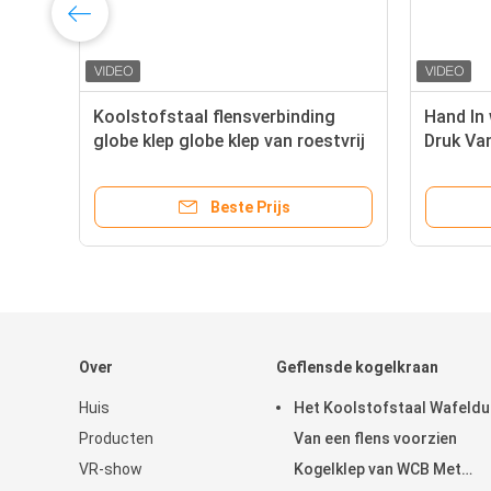
rbinding
Hand In werking gestelde Nominale
van roestvrij
Druk Van een flens voorzien de
Bolklep van 150LB
ijs
Beste Prijs
Over
Geflensde kogelkraan
Huis
Het Koolstofstaal Wafeld
Producten
Van een flens voorzien
VR-show
Kogelklep van WCB Met