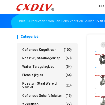
Huis
Thuis
Producten
Van Een Flens Voorzien Bolklep
Van 
Catagorieën
Geflensde Kogelkraan
(100)
Roestvrij StaalKogelklep
(60)
Wafer Terugslagklep
(54)
Flens Kijkglas
(64)
Roestvrij Staal Wereld
(20)
Ventiel
Geflensde Schuifafsluiter
(15)
Y Zeefklep
(22)