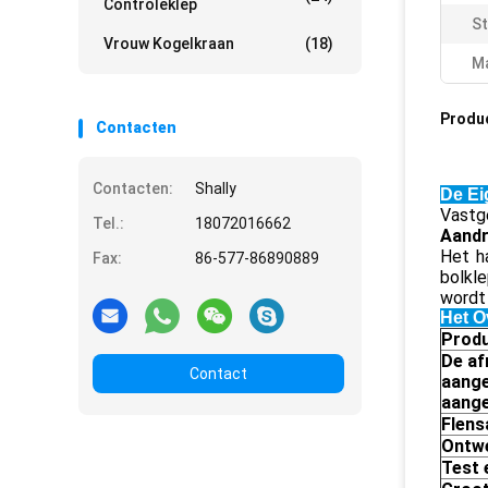
Controleklep
St
Vrouw Kogelkraan
(18)
Ma
Produ
Contacten
Contacten:
Shally
De Ei
Vastg
Tel.:
18072016662
Aandri
Het h
Fax:
86-577-86890889
bolkle
wordt
Het O
Prod
De af
Contact
aange
aange
Flens
Ontw
Test 