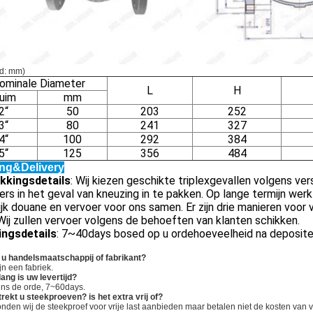
d: mm)
ominale Diameter
L
H
uim
mm
2“
50
203
252
3“
80
241
327
4“
100
292
384
5“
125
356
484
ng&Delivery
kkingsdetails
: Wij kiezen geschikte triplexgevallen volgens v
ers in het geval van kneuzing in te pakken. Op lange termijn wer
ijk douane en vervoer voor ons samen. Er zijn drie manieren voor
 Wij zullen vervoer volgens de behoeften van klanten schikken.
ingsdetails
: 7~40days bosed op u ordehoeveelheid na deposite
 u handelsmaatschappij of fabrikant?
ijn een fabriek.
ang is uw levertijd?
ens de orde, 7~60days.
trekt u steekproeven? is het extra vrij of?
onden wij de steekproef voor vrije last aanbieden maar betalen niet de kosten van v