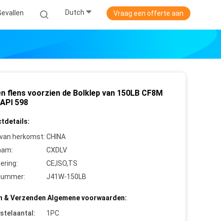
Dutch
Gevallen
Vraag een offerte aan
en flens voorzien de Bolklep van 150LB CF8M
 API 598
tdetails:
 van herkomst:
CHINA
aam:
CXDLV
cering:
CE,ISO,TS
nummer:
J41W-150LB
n & Verzenden Algemene voorwaarden:
stelaantal:
1PC