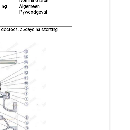
Nominale Druk
ing
Algemeen
Pywoodgeval
 decreet, 25days na storting