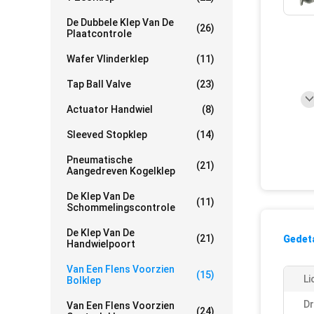
De Dubbele Klep Van De
(26)
Plaatcontrole
Wafer Vlinderklep
(11)
Tap Ball Valve
(23)
Actuator Handwiel
(8)
Sleeved Stopklep
(14)
Pneumatische
(21)
Aangedreven Kogelklep
De Klep Van De
(11)
Schommelingscontrole
De Klep Van De
(21)
Gedeta
Handwielpoort
Van Een Flens Voorzien
(15)
Li
Bolklep
Dr
Van Een Flens Voorzien
(24)