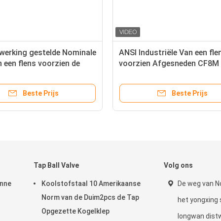
ANSI Industriële Van een flens
CF8M rf Van een fle
voorzien Afgesneden CF8M
ANSI 150LB Sferische
Hydraulische Bolklep
Beste Prijs
Beste 
Tap Ball Valve
Volg ons
unne
Koolstofstaal 10 Amerikaanse
De weg van N
Norm van de Duim2pcs de Tap
het yongxing 
Opgezette Kogelklep
longwan dis