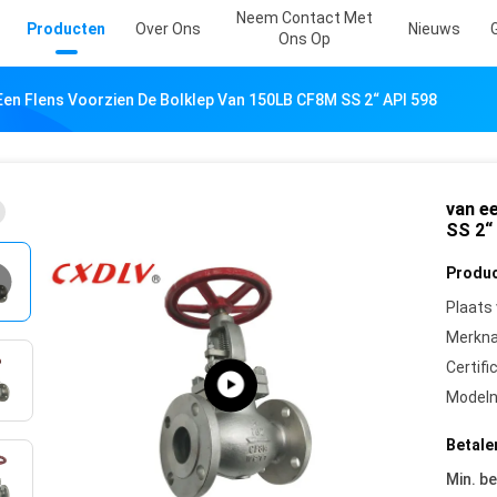
Neem Contact Met
Producten
Over Ons
Nieuws
Ons Op
Een Flens Voorzien De Bolklep Van 150LB CF8M SS 2“ API 598
van e
SS 2“
Produc
Plaats
Merkn
Certifi
Model
Betale
Min. be