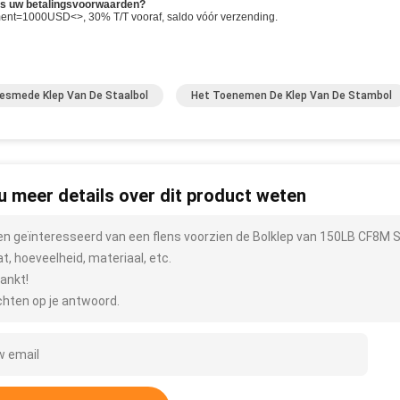
is uw betalingsvoorwaarden?
ent=1000USD<>, 30% T/T vooraf, saldo vóór verzending.
esmede Klep Van De Staalbol
Het Toenemen De Klep Van De Stambol
 u meer details over dit product weten
ben geïnteresseerd van een flens voorzien de Bolklep van 150LB CF8M S
t, hoeveelheid, materiaal, etc.
ankt!
hten op je antwoord.