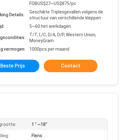
FOBUS$27~US$875/pc
Geschikte Triplexgevallen volgens de
king Details:
structuur van verschillende kleppen
jd:
5~60 het werkdagen
T/T, L/C, D/A, D/P, Western Union,
ngscondities:
MoneyGram
ng vermogen:
1000pcs per maand
Beste Prijs
Contact
rootte:
1 " ~18“
ding:
Flens