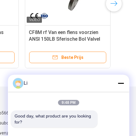
ns voorzien
Flanged globe valve roestvrij staal
 Bol Valvel
gebold kap buiten schroef juk
stijgende stam metalen zitvlakken
Prijs
Beste Prijs
Li
Mail ons
9:48 PM
o566binhai 3de
Good day, what product are you looking 
for?
subdistrict
twenzhou