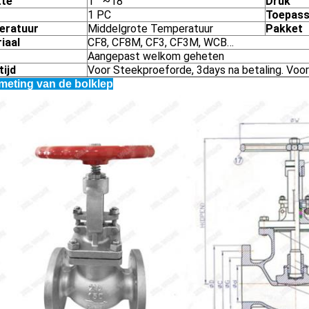
tte
1 " ~18“
Druk
1 PC
Toepass
eratuur
Middelgrote Temperatuur
Pakket
iaal
CF8, CF8M, CF3, CF3M, WCB…
Aangepast welkom geheten
tijd
Voor Steekproeforde, 3days na betaling. Voor
meting van de bolklep