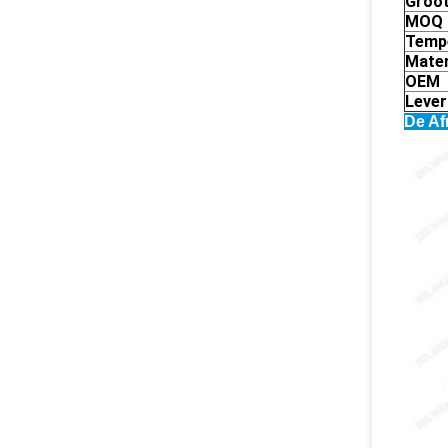
Groo
MOQ
Temp
Mater
OEM
Lever
De Af