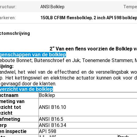
ructuur:
ANSI Bolklep
Tempe
rkeren:
150LB CF8M flensbolklep
,
2 inch API 598 bolkle
ctomschrijving
2“ Van een flens voorzien de Bolklep
genschappen van de bolklep
eboute Bonnet; Buitenschroef en Juk; Toenemende Stammen; M
jving:
andwiel, het wiel van de effecthand en de versnellingsbak wor
p. Het kettingswiel en elektrische actuator kunnen ook voor d
 gevraagd door de klanten.
verzicht van de bolklep
uctnaam
Bolklep
meting van
zicht tot
ANSI B16.10
zicht
afmeting
ANSI B16.5
erp
ANSI B16.34
en inspectie
API 598