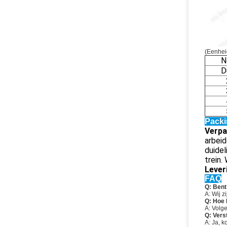
(Eenhei
N
D
Packi
Verpa
arbeid
duidel
trein.
Lever
FAQ
Q: Bent
A: Wij z
Q: Hoe l
A: Volg
Q: Vers
A: Ja, k