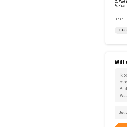
Q: Wat 
A: Paym
label:
De G
Wilt
Ik 
maa
Bed
Wac