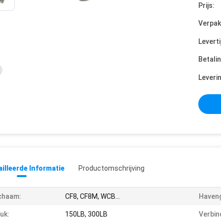
Prijs:
Verpak
Leverti
Betali
Leveri
illeerde Informatie
Productomschrijving
chaam:
CF8, CF8M, WCB…
Haveng
uk:
150LB, 300LB
Verbin