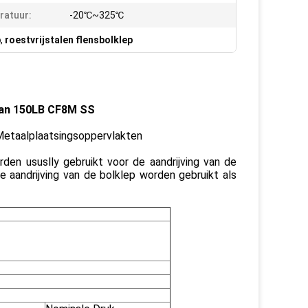
ratuur:
-20℃~325℃
p
,
roestvrijstalen flensbolklep
 van 150LB CF8M SS
etaalplaatsingsoppervlakten
den ususlly gebruikt voor de aandrijving van de
e aandrijving van de bolklep worden gebruikt als