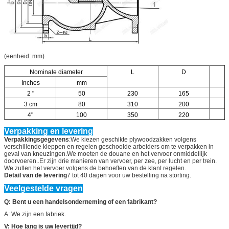
(eenheid: mm)
Nominale diameter
L
D
Inches
mm
2 "
50
230
165
3 cm
80
310
200
4"
100
350
220
Verpakking en levering
Verpakkingsgegevens
:We kiezen geschikte plywoodzakken volgens
verschillende kleppen en regelen geschoolde arbeiders om te verpakken in
geval van kneuzingen.We moeten de douane en het vervoer onmiddellijk
doorvoeren..Er zijn drie manieren van vervoer, per zee, per lucht en per trein.
We zullen het vervoer volgens de behoeften van de klant regelen.
Detail van de levering
7 tot 40 dagen voor uw bestelling na storting.
Veelgestelde vragen
Q: Bent u een handelsonderneming of een fabrikant?
A: We zijn een fabriek.
V: Hoe lang is uw levertijd?