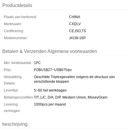
Productdetails
Plaats van herkomst:
CHINA
Merknaam:
CXDLV
Certificering:
CE,ISO,TS
Modelnummer:
J41W-16P
Betalen & Verzenden Algemene voorwaarden
Min. bestelaantal:
1PC
Prijs:
FOBUS$27~US$875/pc
Verpakking
Geschikte Triplexgevallen volgens de structuur van
verschillende kleppen
Details:
Levertijd:
5~60 het werkdagen
Betalingscondities:
T/T, L/C, D/A, D/P, Western Union, MoneyGram
Levering
1000pcs per maand
vermogen:
beschrijving