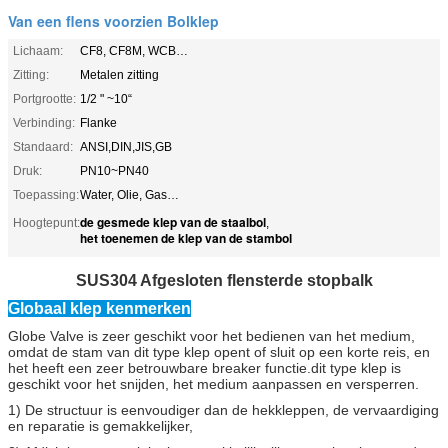
Van een flens voorzien Bolklep
Lichaam:
CF8, CF8M, WCB…
Zitting:
Metalen zitting
Portgrootte:
1/2 " ~10“
Verbinding:
Flanke
Standaard:
ANSI,DIN,JIS,GB
Druk:
PN10~PN40
Toepassing:
Water, Olie, Gas…
de gesmede klep van de staalbol
Hoogtepunt:
,
het toenemen de klep van de stambol
SUS304 Afgesloten flensterde stopbalk
Globaal klep kenmerken
Globe Valve is zeer geschikt voor het bedienen van het medium,
omdat de stam van dit type klep opent of sluit op een korte reis, en
het heeft een zeer betrouwbare breaker functie.dit type klep is
geschikt voor het snijden, het medium aanpassen en versperren.
1) De structuur is eenvoudiger dan de hekkleppen, de vervaardiging
en reparatie is gemakkelijker,