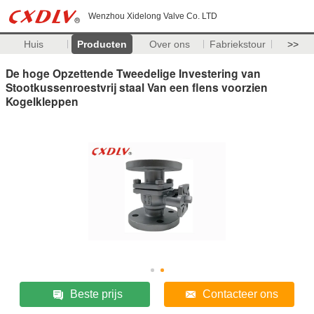
Wenzhou Xidelong Valve Co. LTD
Huis
Producten
Over ons
Fabriekstour
>>
De hoge Opzettende Tweedelige Investering van
Stootkussenroestvrij staal Van een flens voorzien
Kogelkleppen
Beste prijs
Contacteer ons