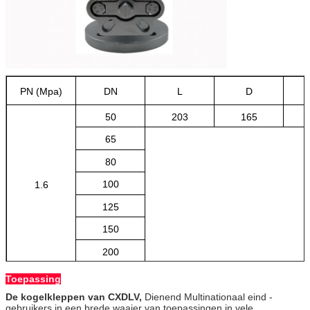
PN (Mpa)
DN
L
D
50
203
165
65
80
100
1.6
125
150
200
Toepassing
De kogelkleppen van CXDLV,
Dienend Multinationaal eind -
gebruikers in een brede waaier van toepassingen in vele