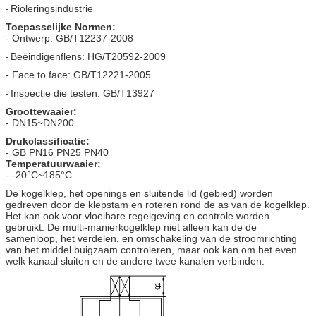
Rioleringsindustrie
-
Toepasselijke Normen:
- Ontwerp: GB/T12237-2008
Beëindigenflens: HG/T20592-2009
-
- Face to face: GB/T12221-2005
Inspectie die testen: GB/T13927
-
Groottewaaier:
- DN15~DN200
Drukclassificatie:
- GB PN16 PN25 PN40
Temperatuurwaaier:
- -20°C~185°C
De kogelklep, het openings en sluitende lid (gebied) worden
gedreven door de klepstam en roteren rond de as van de kogelklep.
Het kan ook voor vloeibare regelgeving en controle worden
gebruikt. De multi-manierkogelklep niet alleen kan de de
samenloop, het verdelen, en omschakeling van de stroomrichting
van het middel buigzaam controleren, maar ook kan om het even
welk kanaal sluiten en de andere twee kanalen verbinden.