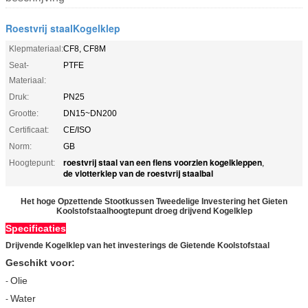
Roestvrij staalKogelklep
Klepmateriaal:
CF8, CF8M
Seat-
PTFE
Materiaal:
Druk:
PN25
Grootte:
DN15~DN200
Certificaat:
CE/ISO
Norm:
GB
roestvrij staal van een flens voorzien kogelkleppen
Hoogtepunt:
,
de vlotterklep van de roestvrij staalbal
Het hoge Opzettende Stootkussen Tweedelige Investering het Gieten
Koolstofstaalhoogtepunt droeg drijvend Kogelklep
Specificaties
Drijvende Kogelklep van het investerings de Gietende Koolstofstaal
Geschikt voor:
Olie
-
Water
-