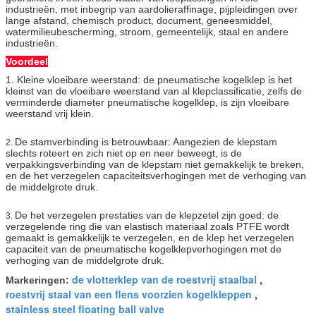
industrieën, met inbegrip van aardolieraffinage, pijpleidingen over
lange afstand, chemisch product, document, geneesmiddel,
watermilieubescherming, stroom, gemeentelijk, staal en andere
industrieën.
Voordeel
1. Kleine vloeibare weerstand: de pneumatische kogelklep is het
kleinst van de vloeibare weerstand van al klepclassificatie, zelfs de
verminderde diameter pneumatische kogelklep, is zijn vloeibare
weerstand vrij klein.
De stamverbinding is betrouwbaar: Aangezien de klepstam
2.
slechts roteert en zich niet op en neer beweegt, is de
verpakkingsverbinding van de klepstam niet gemakkelijk te breken,
en de het verzegelen capaciteitsverhogingen met de verhoging van
de middelgrote druk.
De het verzegelen prestaties van de klepzetel zijn goed: de
3.
verzegelende ring die van elastisch materiaal zoals PTFE wordt
gemaakt is gemakkelijk te verzegelen, en de klep het verzegelen
capaciteit van de pneumatische kogelklepverhogingen met de
verhoging van de middelgrote druk.
de vlotterklep van de roestvrij staalbal
Markeringen:
,
roestvrij staal van een flens voorzien kogelkleppen
,
stainless steel floating ball valve