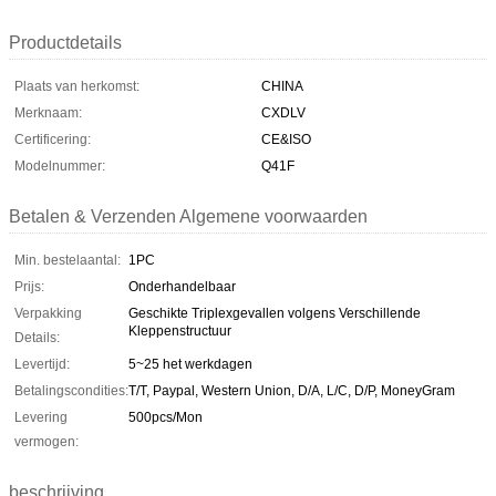
Productdetails
Plaats van herkomst:
CHINA
Merknaam:
CXDLV
Certificering:
CE&ISO
Modelnummer:
Q41F
Betalen & Verzenden Algemene voorwaarden
Min. bestelaantal:
1PC
Prijs:
Onderhandelbaar
Verpakking
Geschikte Triplexgevallen volgens Verschillende
Kleppenstructuur
Details:
Levertijd:
5~25 het werkdagen
Betalingscondities:
T/T, Paypal, Western Union, D/A, L/C, D/P, MoneyGram
Levering
500pcs/Mon
vermogen:
beschrijving