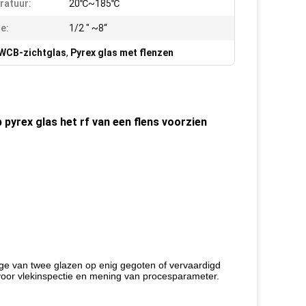
ratuur:
20℃~185℃
e:
1/2 " ~8“
WCB-zichtglas
,
Pyrex glas met flenzen
pyrex glas het rf van een flens voorzien
e van twee glazen op enig gegoten of vervaardigd
voor vlekinspectie en mening van procesparameter.