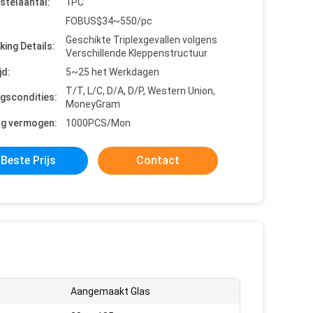
stelaantal:
1PC
FOBUS$34~550/pc
Geschikte Triplexgevallen volgens
king Details:
Verschillende Kleppenstructuur
jd:
5~25 het Werkdagen
T/T, L/C, D/A, D/P, Western Union,
ngscondities:
MoneyGram
ng vermogen:
1000PCS/Mon
Beste Prijs
Contact
Aangemaakt Glas