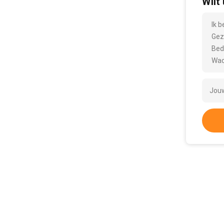
Wilt
Ik 
Gez
Bed
Wac