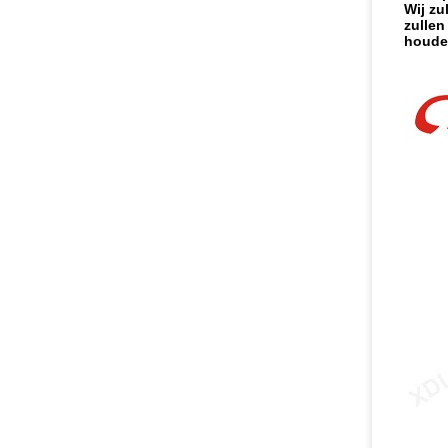
Wij zu
zullen
houden