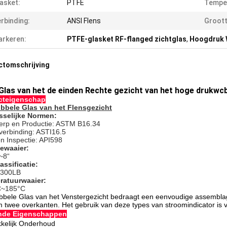
asket:
PTFE
Tempe
rbinding:
ANSI Flens
Groott
rkeren:
PTFE-glasket RF-flanged zichtglas
,
Hoogdruk 
ctomschrijving
Glas van het de einden Rechte gezicht van het hoge drukwcb 
cteigenschap
bbele Glas van het Flensgezicht
sselijke Normen:
erp en Productie: ASTM B16.34
verbinding: ASTI16.5
en Inspectie: API598
ewaaier:
 ~8“
assificatie:
 300LB
ratuurwaaier:
C~185°C
bbele Glas van het Venstergezicht bedraagt een eenvoudige assemblag
m twee overkanten. Het gebruik van deze types van stroomindicator is 
ende Eigenschappen
elijk Onderhoud