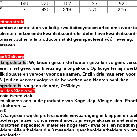
“
140
230
162
127
92
“
-
420
318
270
216
eitscontrole
achten zeer strikt en volledig kwaliteitssysteem ertoe om ervoor t
cliënten, inkomende kwaliteitscontrole, definitieve kwaliteitscont
ussen, zullen alle producten strikt geïnspecteerd vóór levering. “ ‚
astreven.
ge&Delivery
kingsdetails
: Wij kiezen geschikte houten gevallen volgens ver
ers in het geval van kneuzing in te pakken. Op lange termijn werkt
ijk douane en vervoer voor ons samen. Er zijn drie manieren voor 
 Wij zullen vervoer volgens de behoeften van klanten schikken.
ngsdetails
: volgens de orde, 7~60days
m kies Xidelong?
ecialiseren zich:
ecialiseren ons in de productie van Kogelklep, Vleugelklep, Poort
ebehoren ......
el:
e: Aangezien wij de professionele vervaardiging in kleppen en toe
oden prijs zeer concurrerend moet zijn vergelijkbaar is met ande
ndstoffeninspectie: Al materiële hoge test - kwaliteit, en houdt in
eiders: Alle arbeiders die 3 maanden, geschoolde arbeiders op pro
roeforde: