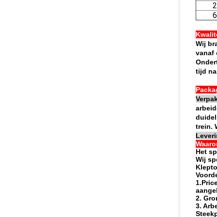
2
6
Kwalit
Wij br
vanaf 
Ondert
tijd n
Packa
Verpak
arbeid
duidel
trein.
Leveri
Waaro
Het sp
Wij sp
Klepto
Voorde
1.Pric
aangeb
2. Gro
3. Arb
Steekp