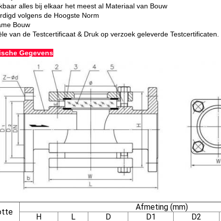
kbaar alles bij elkaar het meest al Materiaal van Bouw
rdigd volgens de Hoogste Norm
ame Bouw
le van de Testcertificaat & Druk op verzoek geleverde Testcertificaten.
ische Gegevens
Afmeting (mm)
otte
H
L
D
D1
D2