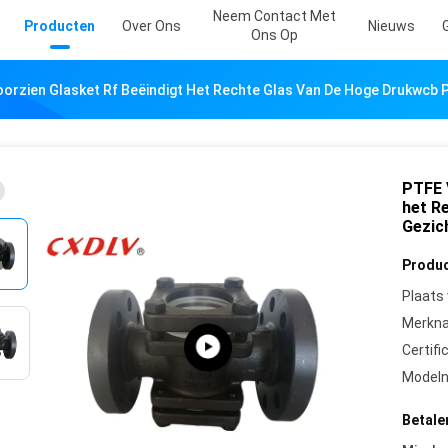
Neem Contact Met
Producten
Over Ons
Nieuws
Ons Op
orzien Glasket Rf Beëindigt Het Rechte Glas Van De Hoge Drukwcb 
PTFE V
het R
Gezic
Produc
Plaats
Merkn
Certifi
Model
Betale