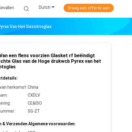
Dutch
Gevallen
Vraag een offerte aan
Pyrex Van Het Gezichtsglas
an een flens voorzien Glasket rf beëindigt
echte Glas van de Hoge drukwcb Pyrex van het
htsglas
tdetails:
 van herkomst:
China
aam:
CXDLV
cering:
CE&ISO
nummer:
SG-ZT
n & Verzenden Algemene voorwaarden: