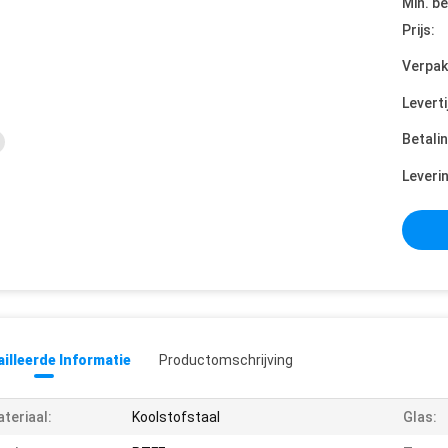
Min. be
Prijs:
Verpak
Leverti
Betali
Leveri
illeerde Informatie
Productomschrijving
teriaal:
Koolstofstaal
Glas: