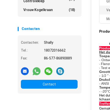
Controleklep
Gl
Vrouw Kogelkraan
(18)
Ve
Ma
Contacten
Produ
Contacten:
Shally
Produ
Tel.:
18072016662
Het du
Toepa
Fax:
86-577-86890889
- Ontw
Flens
-
Test 
-
Groott
- 1/2 "
Drukcl
- ANSI
Contact
Tempe
- -20°
Het du
lichaa
Treff
Gemakk