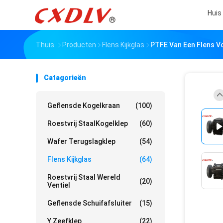
Huis
Thuis
Producten
Flens Kijkglas
PTFE Van Een Flens Vo
Catagorieën
Geflensde Kogelkraan
(100)
Roestvrij StaalKogelklep
(60)
Wafer Terugslagklep
(54)
Flens Kijkglas
(64)
Roestvrij Staal Wereld
(20)
Ventiel
Geflensde Schuifafsluiter
(15)
Y Zeefklep
(22)