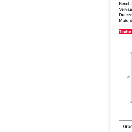
Beschi
Vervaa
Duurz
Materië
Techn
Gro