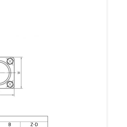
B
Z-D