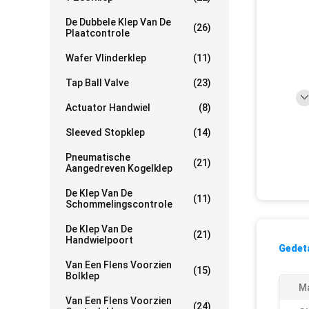
De Dubbele Klep Van De
(26)
Plaatcontrole
Wafer Vlinderklep
(11)
Tap Ball Valve
(23)
Actuator Handwiel
(8)
Sleeved Stopklep
(14)
Pneumatische
(21)
Aangedreven Kogelklep
De Klep Van De
(11)
Schommelingscontrole
De Klep Van De
(21)
Handwielpoort
Gedeta
Van Een Flens Voorzien
(15)
Bolklep
Ma
Van Een Flens Voorzien
(24)