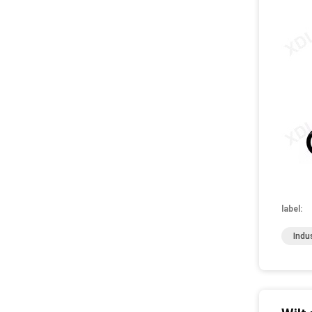
label:
Indu