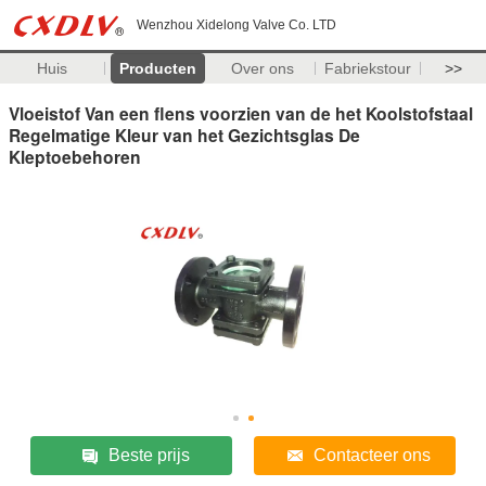
Wenzhou Xidelong Valve Co. LTD
Huis
Producten
Over ons
Fabriekstour
>>
Vloeistof Van een flens voorzien van de het Koolstofstaal
Regelmatige Kleur van het Gezichtsglas De
Kleptoebehoren
Beste prijs
Contacteer ons