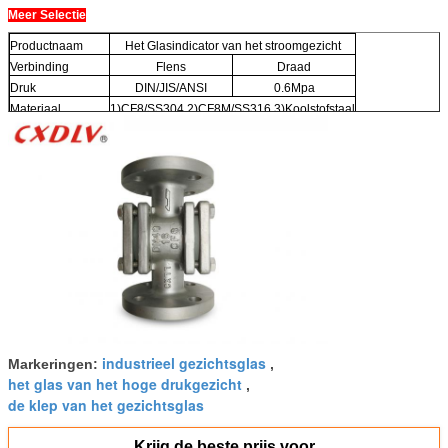
Meer Selectie
Productnaam
Het Glasindicator van het stroomgezicht
Verbinding
Flens
Draad
Druk
DIN/JIS/ANSI
0.6Mpa
Materiaal
1)CF8/SS304 2)CF8M/SS316 3)Koolstofstaal
industrieel gezichtsglas
Markeringen:
,
het glas van het hoge drukgezicht
,
de klep van het gezichtsglas
Krijg de beste prijs voor