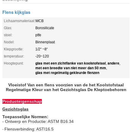
Flens kijkglas
Lichaamsmateriaal:
WCB
Glas:
Borosilicate
stoel:
ptfe
Nodel:
Binnenplaat
Klepgrootte:
1/2“ ~8“
temperatuur:
-20~120
glas met een zichtflanke van koolstofstaal
andere
Hoogtepunt:
,
,
met een breedte van niet meer dan 50 mm
,
glas met regelmatig gekleurde flenzen
Vloeistof Van een flens voorzien van de het Koolstofstaal
Regelmatige Kleur van het Gezichtsglas De Kleptoebehoren
Producteigenschap
Gezichtsglas
Toepasselijke Normen:
- Ontwerp en Productie: ASTM B16.34
Flensverbinding: ASTI16.5
-