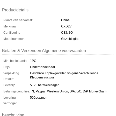
Productdetails
Plaats van herkomst:
China
Merknaam:
CXDLV
Certificering:
CE&ISO
Modelnummer:
Gezichtsglas
Betalen & Verzenden Algemene voorwaarden
Min. bestelaantal:
1PC
Prijs:
Onderhandelbaar
Verpakking
Geschikte Triplexgevallen volgens Verschillende
Kleppenstructuur
Details:
Levertijd:
5~25 het Werkdagen
Betalingscondities:
T/T, Paypal, Western Union, D/A, L/C, D/P, MoneyGram
Levering
500pcs/mon
vermogen:
beschrijving