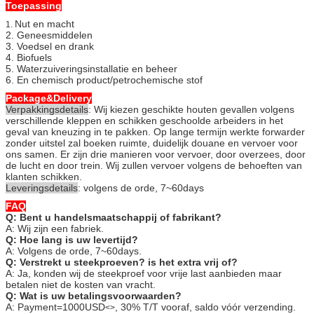
Toepassing
Nut en macht
1.
2. Geneesmiddelen
3. Voedsel en drank
4. Biofuels
5. Waterzuiveringsinstallatie en beheer
6. En chemisch product/petrochemische stof
Package&Delivery
Verpakkingsdetails
: Wij kiezen geschikte houten gevallen volgens
verschillende kleppen en schikken geschoolde arbeiders in het
geval van kneuzing in te pakken. Op lange termijn werkte forwarder
zonder uitstel zal boeken ruimte, duidelijk douane en vervoer voor
ons samen. Er zijn drie manieren voor vervoer, door overzees, door
de lucht en door trein. Wij zullen vervoer volgens de behoeften van
klanten schikken.
Leveringsdetails
: volgens de orde, 7~60days
FAQ
Q: Bent u handelsmaatschappij of fabrikant?
A: Wij zijn een fabriek.
Q: Hoe lang is uw levertijd?
A: Volgens de orde, 7~60days.
Q: Verstrekt u steekproeven? is het extra vrij of?
A: Ja, konden wij de steekproef voor vrije last aanbieden maar
betalen niet de kosten van vracht.
Q: Wat is uw betalingsvoorwaarden?
A: Payment=1000USD
, 30% T/T vooraf, saldo vóór verzending.
<>