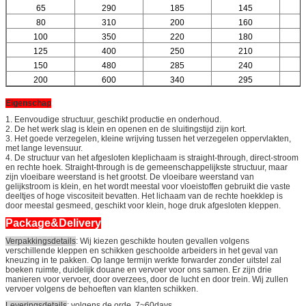
65
290
185
145
80
310
200
160
100
350
220
180
125
400
250
210
150
480
285
240
200
600
340
295
Eigenschap
1. Eenvoudige structuur, geschikt productie en onderhoud.
2. De het werk slag is klein en openen en de sluitingstijd zijn kort.
3. Het goede verzegelen, kleine wrijving tussen het verzegelen oppervlakten,
met lange levensuur.
4. De structuur van het afgesloten kleplichaam is straight-through, direct-stroom
en rechte hoek. Straight-through is de gemeenschappelijkste structuur, maar
zijn vloeibare weerstand is het grootst. De vloeibare weerstand van
gelijkstroom is klein, en het wordt meestal voor vloeistoffen gebruikt die vaste
deeltjes of hoge viscositeit bevatten. Het lichaam van de rechte hoekklep is
door meestal gesmeed, geschikt voor klein, hoge druk afgesloten kleppen.
Package&Delivery
Verpakkingsdetails
: Wij kiezen geschikte houten gevallen volgens
verschillende kleppen en schikken geschoolde arbeiders in het geval van
kneuzing in te pakken. Op lange termijn werkte forwarder zonder uitstel zal
boeken ruimte, duidelijk douane en vervoer voor ons samen. Er zijn drie
manieren voor vervoer, door overzees, door de lucht en door trein. Wij zullen
vervoer volgens de behoeften van klanten schikken.
Leveringsdetails
: volgens de orde, 7~60days