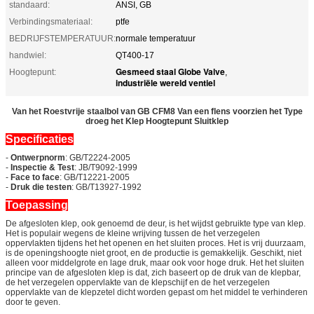
standaard:
ANSI, GB
Verbindingsmateriaal:
ptfe
BEDRIJFSTEMPERATUUR:
normale temperatuur
handwiel:
QT400-17
Gesmeed staal Globe Valve
Hoogtepunt:
,
industriële wereld ventiel
Van het Roestvrije staalbol van GB CFM8 Van een flens voorzien het Type
droeg het Klep Hoogtepunt Sluitklep
Specificaties
-
Ontwerpnorm
: GB/T2224-2005
-
Inspectie & Test
: JB/T9092-1999
-
Face to face
: GB/T12221-2005
-
Druk die testen
: GB/T13927-1992
Toepassing
De afgesloten klep, ook genoemd de deur, is het wijdst gebruikte type van klep.
Het is populair wegens de kleine wrijving tussen de het verzegelen
oppervlakten tijdens het het openen en het sluiten proces. Het is vrij duurzaam,
is de openingshoogte niet groot, en de productie is gemakkelijk. Geschikt, niet
alleen voor middelgrote en lage druk, maar ook voor hoge druk. Het het sluiten
principe van de afgesloten klep is dat, zich baseert op de druk van de klepbar,
de het verzegelen oppervlakte van de klepschijf en de het verzegelen
oppervlakte van de klepzetel dicht worden gepast om het middel te verhinderen
door te geven.