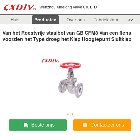
Wenzhou Xidelong Valve Co. LTD
Huis
Producten
Over ons
Fabriekstour
>>
Van het Roestvrije staalbol van GB CFM8 Van een flens
voorzien het Type droeg het Klep Hoogtepunt Sluitklep
Beste prijs
Contacteer ons