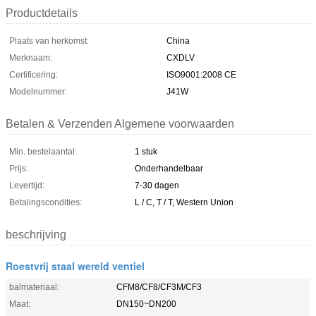
Productdetails
Plaats van herkomst:
China
Merknaam:
CXDLV
Certificering:
ISO9001:2008 CE
Modelnummer:
J41W
Betalen & Verzenden Algemene voorwaarden
Min. bestelaantal:
1 stuk
Prijs:
Onderhandelbaar
Levertijd:
7-30 dagen
Betalingscondities:
L / C, T / T, Western Union
beschrijving
Roestvrij staal wereld ventiel
balmateriaal:
CFM8/CF8/CF3M/CF3
Maat:
DN150~DN200