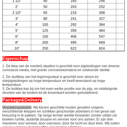
1 1/2“
40
165
246
2“
50
203
252
2 1/2“
65
216
308
3“
80
241
327
4“
100
292
384
5“
125
356
484
6“
150
406
547
8“
200
495
669
10“
250
622
824
Eigenschap
1. De klep van de roestvrij staalbol is geschikt voor pijpleidingen van diverse
corrosieve media, met goede corrosieweerstand en voldoende sterkte.
2. De sluitklep van het legeringsstaal is geschikt voor stoom en
oliepijpleidingen op hoge temperatuur en heeft weerstand op hoge
temperatuur.
3. De bolklep kan bij om het even welke positie van de pijp, en middelgrote
stromen van de bodem tot de bovenkant worden geïnstalleerd.
Package&Delivery
Verpakkingsdetails
: Wij kiezen geschikte houten gevallen volgens
verschillende kleppen en schikken geschoolde arbeiders in het geval van
kneuzing in te pakken. Op lange termijn werkte forwarder zonder uitstel zal
boeken ruimte, duidelijk douane en vervoer voor ons samen. Er zijn drie
manieren voor vervoer, door overzees, door de lucht en door trein. Wij zullen