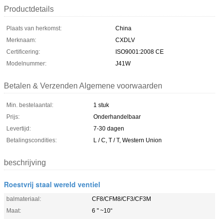
Productdetails
Plaats van herkomst:
China
Merknaam:
CXDLV
Certificering:
ISO9001:2008 CE
Modelnummer:
J41W
Betalen & Verzenden Algemene voorwaarden
Min. bestelaantal:
1 stuk
Prijs:
Onderhandelbaar
Levertijd:
7-30 dagen
Betalingscondities:
L / C, T / T, Western Union
beschrijving
Roestvrij staal wereld ventiel
balmateriaal:
CF8/CFM8/CF3/CF3M
Maat:
6 " ~10“