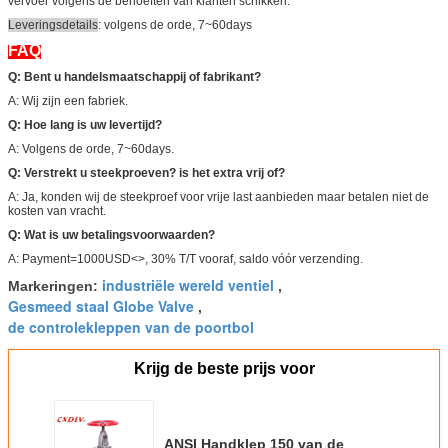
vervoer volgens de behoeften van klanten schikken.
Leveringsdetails
: volgens de orde, 7~60days
FAQ
Q: Bent u handelsmaatschappij of fabrikant?
A: Wij zijn een fabriek.
Q: Hoe lang is uw levertijd?
A: Volgens de orde, 7~60days.
Q: Verstrekt u steekproeven? is het extra vrij of?
A: Ja, konden wij de steekproef voor vrije last aanbieden maar betalen niet de
kosten van vracht.
Q: Wat is uw betalingsvoorwaarden?
A: Payment=1000USD<>, 30% T/T vooraf, saldo vóór verzending.
industriële wereld ventiel
Markeringen:
,
Gesmeed staal Globe Valve
,
de controlekleppen van de poortbol
Krijg de beste prijs voor
ANSI Handklep 150 van de