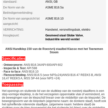
standaard:
ANSI, GB
De Norm van de
ASME B16.5a
Beëindigenverbinding:
De Norm van aangezicht tot
ASME B16.10
aangezicht:
VERRICHTING:
Handwiel, versnellingsbak, elektro
Gesmeed staal Globe Valve
Hoogtepunt:
,
industriële wereld ventiel
ANSI Handklep 150 van de Roestvrij staalbol Klasse met het Toenemen
Stoom
Specificaties
-
Ontwerpnorm
: ANSI B16.34/API 600/API 602
-
Inspectie & Test
: API 598
-
Face to face
: ANSI B16.10
-
Flensverbinding
: ANSI B16.5 (voor NPS≤24)/ANSI B16.47 REEKS B, ANSI
16,47 REEKS A, MSS SP-44 (voor NPS >24)
Toepassing
Het openings en sluitende lid van de sluitklep van de roestvrij staalflens is een
stop-vormige klepklep, is de het verzegelen oppervlakte vlak of verminderd, en
de bewegingen van de klepschijf lineair over de middellijn van de klepzetel. De
bewegingsvorm van de klepstam (algemene naam: de donkere staaf), heeft ook
het opheffende roterende staaftype, (algemene naam: heldere staaf) de
sluitklep naar de klep doorverwijst die het sluitende lid (klep) over de middellijn