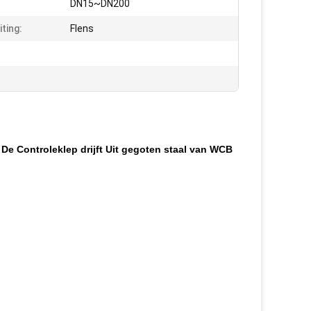
DN15~DN200
ting:
Flens
 De Controleklep drijft Uit gegoten staal van WCB