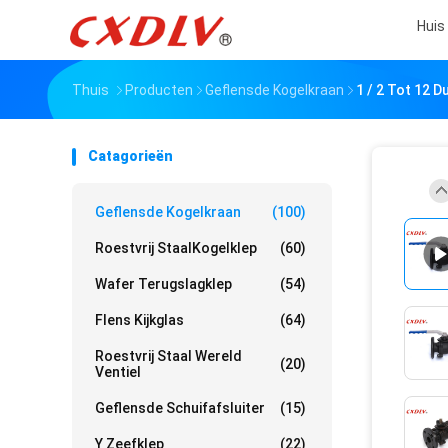
Huis
Thuis
Producten
Geflensde Kogelkraan
1 / 2 Tot 12 
Catagorieën
Geflensde Kogelkraan
(100)
Roestvrij StaalKogelklep
(60)
Wafer Terugslagklep
(54)
Flens Kijkglas
(64)
Roestvrij Staal Wereld
(20)
Ventiel
Geflensde Schuifafsluiter
(15)
Y Zeefklep
(22)