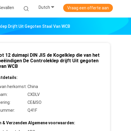
Dutch
Gevallen
Vraag een offerte aan
klep Drijft Uit Gegoten Staal Van WCB
tot 12 duimapi DIN JIS de Kogelklep die van het
eëindigen De Controleklep drijft Uit gegoten
 van WCB
tdetails:
 van herkomst:
China
aam:
CXDLV
cering:
CE&ISO
nummer:
Q41F
n & Verzenden Algemene voorwaarden: