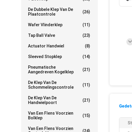
De Dubbele Klep Van De
(26)
Plaatcontrole
Wafer Vlinderklep
(11)
Tap Ball Valve
(23)
Actuator Handwiel
(8)
Sleeved Stopklep
(14)
Pneumatische
(21)
Aangedreven Kogelklep
De Klep Van De
(11)
Schommelingscontrole
De Klep Van De
(21)
Handwielpoort
Gedeta
Van Een Flens Voorzien
(15)
Bolklep
St
Van Een Flens Voorzien
(24)