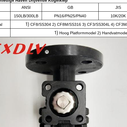
lledige Haven Drijvende Kogelklep
ANSI
GB
JIS
150LB/300LB
PN16/PN25/PN40
10K/20K
1)
al
CF8/SS304 2) CF8M/SS316 3) CF3/SS304L 4) CF3M
1)
Hoog Platformmodel 2) Handvatmode