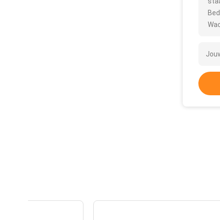
sta
Bed
Wac