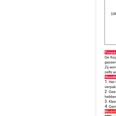
10
Toepa
De Kog
gassen
Zij wo
zelfs 
Voord
1.
Het 
verpak
2.
Geen
hebben
3.
Klei
4.
Gema
Models