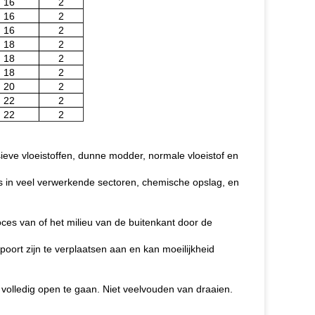
16
2
16
2
16
2
18
2
18
2
18
2
20
2
22
2
22
2
eve vloeistoffen, dunne modder, normale vloeistof en
ts in veel verwerkende sectoren, chemische opslag, en
oces van of het milieu van de buitenkant door de
ort zijn te verplaatsen aan en kan moeilijkheid
olledig open te gaan. Niet veelvouden van draaien.