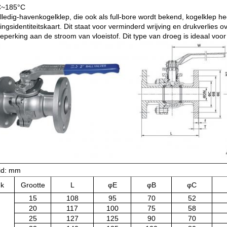
C~185°C
lledig-havenkogelklep, die ook als full-bore wordt bekend, kogelklep he
dingsidentiteitskaart. Dit staat voor verminderd wrijving en drukverlies 
perking aan de stroom van vloeistof. Dit type van droeg is ideaal voor 
id: mm
k
Grootte
L
φE
φB
φC
15
108
95
70
52
20
117
100
75
58
25
127
125
90
70