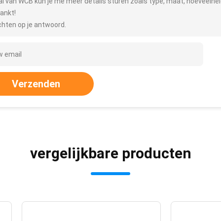
al van WCB kun je me meer details sturen zoals type, maat, hoeveelheid
ankt!
hten op je antwoord.
Verzenden
vergelijkbare producten