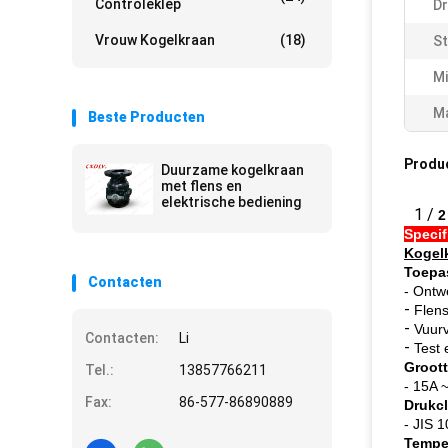
Controleklep
Dr
Vrouw Kogelkraan
(18)
St
Mi
Ma
Beste Producten
Produ
Duurzame kogelkraan
met flens en
elektrische bediening
1 /
2
Specif
Kogelk
Toepa
Contacten
- Ontw
-
Flens
-
Vuurv
Contacten:
Li
-
Test 
Groott
Tel.:
13857766211
- 15A 
Fax:
86-577-86890889
Drukcl
- JIS 
Tempe