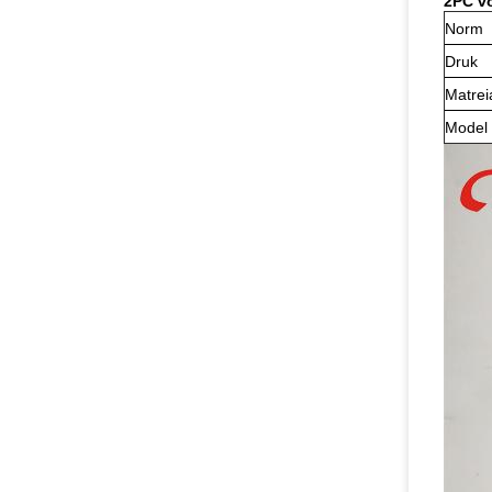
2PC vo
Norm
Druk
Matrei
Model