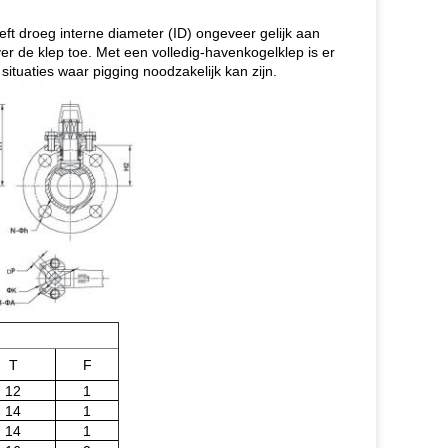
eft droeg interne diameter (ID) ongeveer gelijk aan
over de klep toe. Met een volledig-havenkogelklep is er
situaties waar pigging noodzakelijk kan zijn.
T
F
12
1
14
1
14
1