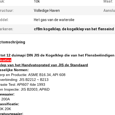
uk:
10k
Maat:
ructuur:
Volledige Haven
Aanslui
ddel:
Het gas van de waterolie
rkeren:
cf8m kogelklep
,
de kogelklep van het flenseind
ctomschrijving
 tot 12 duimapi DIN JIS de Kogelklep die van het Flensbeëindigen
icaties
lep van het Handvatoprated van JIS de Standaard
sselijke Normen:
erp en Productie: ASME B16.34, API 608
verbinding: JIS B2212 ~ B213
aste Test: API607 4de 1993
en Inspectie: JIS B2003, API6D
ewaaier:
~ 200A
assificatie:
10K 20K
ratuurwaaier: