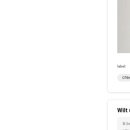
label:
Cf8m
Wilt
Ik 