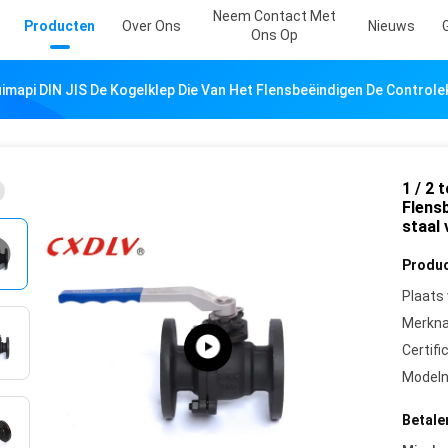
Neem Contact Met
Producten
Over Ons
Nieuws
Ons Op
Duimapi DIN JIS De Kogelklep Die Van Het Flensbeëindigen De Controle
1 / 2 
Flensb
staal
Produc
Plaats
Merkn
Certifi
Model
Betale