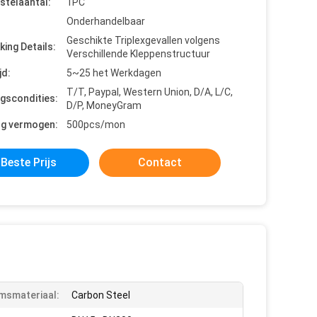
stelaantal:
1PC
Onderhandelbaar
Geschikte Triplexgevallen volgens
king Details:
Verschillende Kleppenstructuur
jd:
5~25 het Werkdagen
T/T, Paypal, Western Union, D/A, L/C,
ngscondities:
D/P, MoneyGram
ng vermogen:
500pcs/mon
Beste Prijs
Contact
msmateriaal:
Carbon Steel