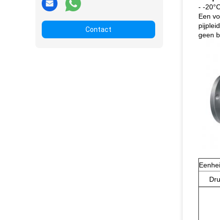
- -20°
Een vo
pijplei
Contact
geen be
Eenhe
Dru