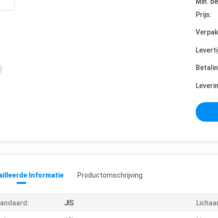
Min. be
Prijs:
Verpak
Leverti
Betali
Leveri
illeerde Informatie
Productomschrijving
andaard:
JIS
Lichaa