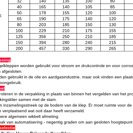
32
140
135
100
80
40
165
140
105
85
50
178
155
120
100
K
65
190
175
140
120
80
203
185
150
130
100
229
210
175
155
125
356
250
210
185
150
394
280
240
215
200
457
330
290
265
ssing
elkleppen worden gebruikt voor stroom en drukcontrole en voor corrosi
 afgesloten.
rden gebruikt in de olie en aardgasindustrie, maar ook vinden een plaa
woongebruik.
eel
roteren in de verpakking in plaats van binnen het vergelden van het pr
kingsklier samen met de stam.
 inzamelingsstreek op de bodem van de klep. Er moet ruimte voor de po
 verplaatsend wat ooit daar heeft verzameld.
nere algemeen wikkelt afmeting.
k van automatisering - negentig graden om aan gesloten hoogtepunt v
electie