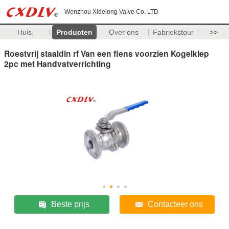
Wenzhou Xidelong Valve Co. LTD
Huis
Producten
Over ons
Fabriekstour
>>
Roestvrij staaldin rf Van een flens voorzien Kogelklep
2pc met Handvatverrichting
Beste prijs
Contacteer ons