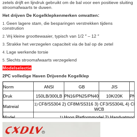
zetels drijft en lijndruk gebruikt om de bal voor een positieve sluiting
stroomafwaarts te duwen.
Het drijven De Kogelklepkenmerken omvatten:
Geen lagere stam, die besparingen verstrekken tijdens
1.
constrution
Vrij kleine groottewaaier, typisch van 1/2 ″ – 12 ″
2.
Strakke het verzegelen capaciteit via de bal op de zetel
3.
Lage werkende torsie
4.
Slechts stroomafwaarts verzegelend
5.
Modelselectie
2PC volledige Haven Drijvende Kogelklep
Norm
ANSI
GB
JIS
Druk
150LB/300LB
PN16/PN25/PN40
10K/20K
PN
CF8/SS304 2) CF8M/SS316 3) CF3/SS304L 4) CF
1)
Matreial
WCB
Model
Hoog Platformmodel 2) Handvatmode
1)