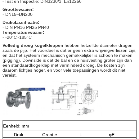
Test en Inspectie: DIN3230/3, En12266
-
Groottewaaier:
- DN15~DN200
Drukclassificatie:
- DIN PN16 PN25 PN40
Temperatuurwaaier:
- -20°C~185°C
Volledig droeg kogelkleppen
hebben hetzelfde diameter dragen
zoals de pijp. Het voordeel is dat er geen extra wrijvingverliezen zijn,
en dat het systeem mechanisch gemakkelijker is schoon te maken
(pigging). Downside is dat de bal en de huisvesting groter zijn dan
een standaardkogelklep met verminderd droeg. De kosten zijn
daarom lichtjes hoger, en voor vele toepassingen wordt dit niet
vereist.
Eenheid: mm
Druk
Grootte
L
φE