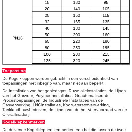
15
130
95
20
140
105
25
150
115
32
165
135
40
180
145
50
200
160
PN16
65
220
180
80
250
195
100
280
215
125
320
245
150
360
280
Toepassing
200
400
335
De Kogelkleppen worden gebruikt in een verscheidenheid van
toepassingen met inbegrip van, maar niet aan beperkt:
De Installaties van het gebiedsgas, Ruwe olieinstallaties, de Lijnen
van het Gasvoer, Polymeerinstallaties, Geautomatiseerde
Procestoepassingen, de Industriële Installaties van de
Gasverwerking, LNGinstallaties, Koolwaterstofverwerking,
Tanklandbouwbedrijven, de Lijnen van de het Voervoorraad van de
Olieraffinaderij
Kogelklepkenmerken
De drijvende Kogelkleppen kenmerken een bal die tussen de twee