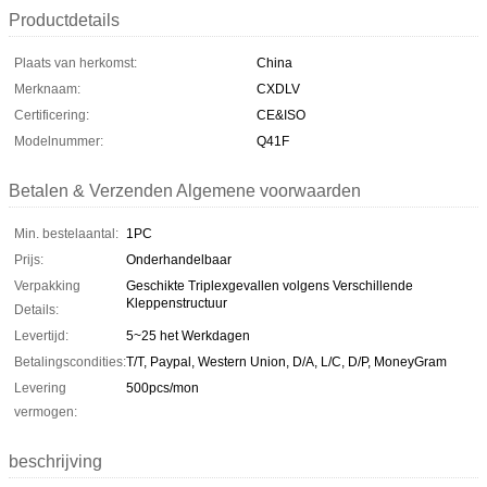
Productdetails
Plaats van herkomst:
China
Merknaam:
CXDLV
Certificering:
CE&ISO
Modelnummer:
Q41F
Betalen & Verzenden Algemene voorwaarden
Min. bestelaantal:
1PC
Prijs:
Onderhandelbaar
Verpakking
Geschikte Triplexgevallen volgens Verschillende
Kleppenstructuur
Details:
Levertijd:
5~25 het Werkdagen
Betalingscondities:
T/T, Paypal, Western Union, D/A, L/C, D/P, MoneyGram
Levering
500pcs/mon
vermogen:
beschrijving