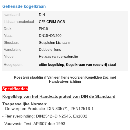
Geflensde kogelkraan
standaard:
DIN
Lichaamsmateriaal:
CF8 CF8M WCB
Druk:
PN16
Maat:
DN15~DN200
Structuur:
Gespleten Lichaam
Aansluiting:
Dubbele flens
Middel:
Het gas van de waterolie
cf8m kogelklep
Kogelkraan van roestvrij staal
Hoogtepunt:
,
Roestvrij staaldin rf Van een flens voorzien Kogelklep 2pc met
Handvatverrichting
Specificaties
Kogelklep van het Handvatoprated van DIN de Standaard
Toepasselijke Normen:
- Ontwerp en Productie: DIN 3357/1, 2EN12516-1
Flensverbinding: DIN2542~DIN2545, En1092
-
Vuurvaste Test: API607 4de 1993
-