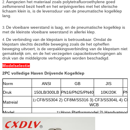
Aangezien het materiaal zoals polytetrafluoroethylene goed
2.
zelfsmerend bezit heeft en het wrijvingverlies met het sferische
lichaam klein is, is de levensduur van de pneumatische kogelklep
lang.
De vloeibare weerstand is laag, en de pneumatische kogelklep is
3.
met de kleinste vloeibare weerstand in allerlei klep.
De verbinding van de klepstam is betrouwbaar. Omdat de
4.
klepstam slechts dezelfde beweging zoals de het opheffen
beweging uitvoert, is de verpakkingsverbinding van de klepstam niet
gemakkelijk om, en de het verzegelen capaciteitsverhogingen als
druk van de middelgrote verhogingen worden beschadigd.
Modelselectie
2PC volledige Haven Drijvende Kogelklep
Norm
ANSI
GB
JIS
Druk
150LB/300LB
PN16/PN25/PN40
10K/20K
PN
CF8/SS304 2) CF8M/SS316 3) CF3/SS304L 4) CF
1)
Matreial
WCB
Model
Hoog Platformmodel 2) Handvatmode
1)