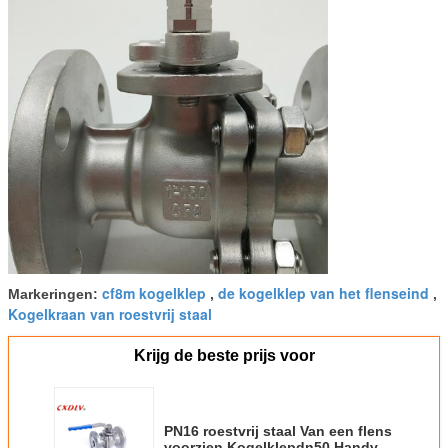
cf8m kogelklep
de kogelklep van het flenseind
Markeringen:
,
,
Kogelkraan van roestvrij staal
Krijg de beste prijs voor
PN16 roestvrij staal Van een flens
voorzien Kogelklepdn50 Handvat