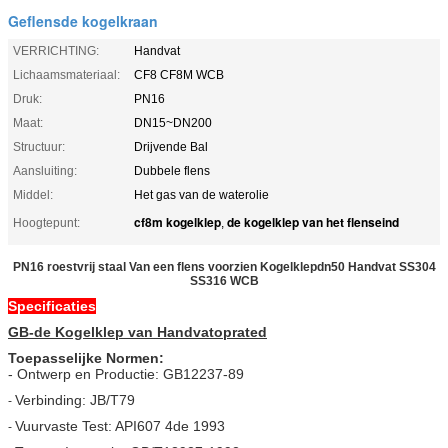
Geflensde kogelkraan
VERRICHTING:
Handvat
Lichaamsmateriaal:
CF8 CF8M WCB
Druk:
PN16
Maat:
DN15~DN200
Structuur:
Drijvende Bal
Aansluiting:
Dubbele flens
Middel:
Het gas van de waterolie
cf8m kogelklep
de kogelklep van het flenseind
Hoogtepunt:
,
PN16 roestvrij staal Van een flens voorzien Kogelklepdn50 Handvat SS304
SS316 WCB
Specificaties
GB-de Kogelklep van Handvatoprated
Toepasselijke Normen:
- Ontwerp en Productie: GB12237-89
Verbinding: JB/T79
-
Vuurvaste Test: API607 4de 1993
-