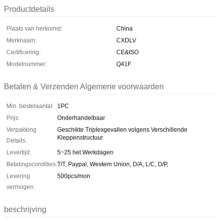
Productdetails
Plaats van herkomst:
China
Merknaam:
CXDLV
Certificering:
CE&ISO
Modelnummer:
Q41F
Betalen & Verzenden Algemene voorwaarden
Min. bestelaantal:
1PC
Prijs:
Onderhandelbaar
Verpakking
Geschikte Triplexgevallen volgens Verschillende
Kleppenstructuur
Details:
Levertijd:
5~25 het Werkdagen
Betalingscondities:
T/T, Paypal, Western Union, D/A, L/C, D/P,
Levering
500pcs/mon
vermogen:
beschrijving