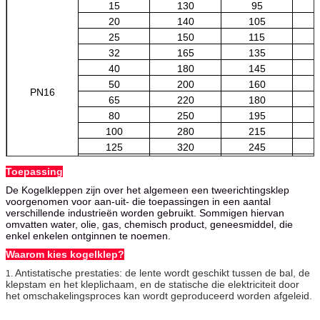
15
130
95
20
140
105
25
150
115
32
165
135
40
180
145
50
200
160
PN16
65
220
180
80
250
195
100
280
215
125
320
245
150
360
280
Toepassing
200
400
335
De Kogelkleppen zijn over het algemeen een tweerichtingsklep
voorgenomen voor aan-uit- die toepassingen in een aantal
verschillende industrieën worden gebruikt. Sommigen hiervan
omvatten water, olie, gas, chemisch product, geneesmiddel, die
enkel enkelen ontginnen te noemen.
Waarom kies kogelklep?
Antistatische prestaties: de lente wordt geschikt tussen de bal, de
1.
klepstam en het kleplichaam, en de statische die elektriciteit door
het omschakelingsproces kan wordt geproduceerd worden afgeleid.