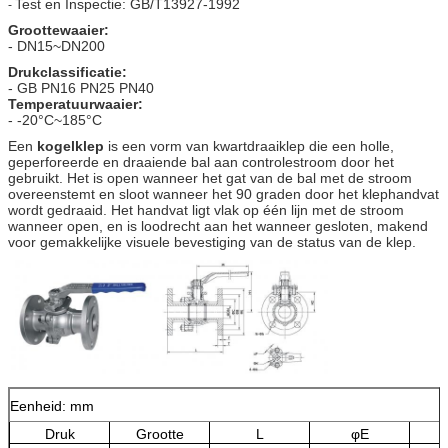
Test en Inspectie: GB/T13927-1992
-
Groottewaaier:
- DN15~DN200
Drukclassificatie:
- GB PN16 PN25 PN40
Temperatuurwaaier:
- -20°C~185°C
Een
kogelklep
is een vorm van kwartdraaiklep die een holle,
geperforeerde en draaiende bal aan controlestroom door het
gebruikt. Het is open wanneer het gat van de bal met de stroom
overeenstemt en sloot wanneer het 90 graden door het klephandvat
wordt gedraaid. Het handvat ligt vlak op één lijn met de stroom
wanneer open, en is loodrecht aan het wanneer gesloten, makend
voor gemakkelijke visuele bevestiging van de status van de klep.
Eenheid: mm
Druk
Grootte
L
φE