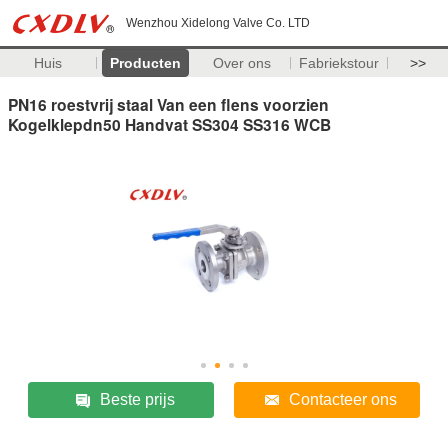
Wenzhou Xidelong Valve Co. LTD
Huis
Producten
Over ons
Fabriekstour
>>
PN16 roestvrij staal Van een flens voorzien
Kogelklepdn50 Handvat SS304 SS316 WCB
Beste prijs
Contacteer ons