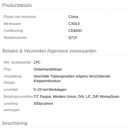
Productdetails
Plaats van herkomst:
China
Merknaam:
CXDLV
Certificering:
CE&ISO
Modelnummer:
Q71F
Betalen & Verzenden Algemene voorwaarden
Min. bestelaantal:
1PC
Prijs:
Onderhandelbaar
Verpakking
Geschikte Triplexgevallen volgens Verschillende
Kleppenstructuur
Details:
Levertijd:
5~25 het Werkdagen
Betalingscondities:
T/T, Paypal, Western Union, D/A, L/C, D/P, MoneyGram
Levering
500pcs/mon
vermogen:
beschrijving