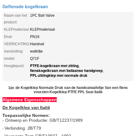
Geflensde kogelkraan
Naam van het
1PC Ball Valve
product:
KLEPmateriaal:
KLEPmateriaal
Druk:
PN16
VERRICHTING:
Handvat
Aansluiting:
wafeltje
model:
Q71F
PTFE-kogelkraan met zitting
Hoogtepunt:
,
flenskogelkraan met Italiaanse handgreep
,
PPL-zittingklep met normale druk
1pc de Kogelklep Normale Druk van de handvatwafeltje Van een flens
voorzien Kogelklep PTFE PPL Seat Italië
Algemene Eigenschappen
De Kogelklep van Italië
Toepasselijke Normen:
- Ontwerp en Productie: GB/T12237/1989
Verbinding: JB/T79
-
Vuurvaste Test: GB/T13927 - 1992