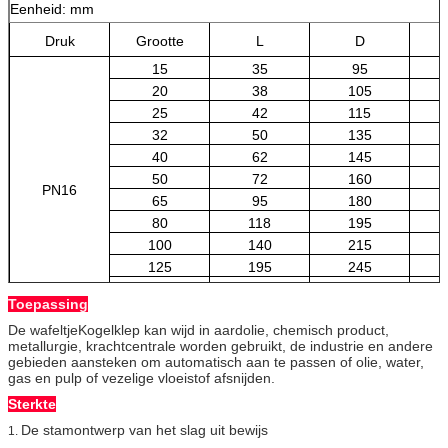
Eenheid: mm
Druk
Grootte
L
D
15
35
95
20
38
105
25
42
115
32
50
135
40
62
145
50
72
160
PN16
65
95
180
80
118
195
100
140
215
125
195
245
150
225
280
Toepassing
200
275
335
De wafeltjeKogelklep kan wijd in aardolie, chemisch product,
metallurgie, krachtcentrale worden gebruikt, de industrie en andere
gebieden aansteken om automatisch aan te passen of olie, water,
gas en pulp of vezelige vloeistof afsnijden.
Sterkte
De stamontwerp van het slag uit bewijs
1.