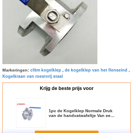
cf8m kogelklep
de kogelklep van het flenseind
Markeringen:
,
,
Kogelkraan van roestvrij staal
Krijg de beste prijs voor
1pc de Kogelklep Normale Druk
van de handvatwafeltje Van een
flens voorzien Kogelklep PTFE
PPL Seat Italië