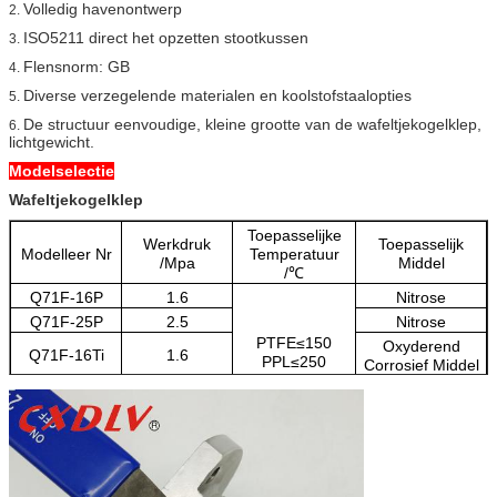
Volledig havenontwerp
2.
ISO5211 direct het opzetten stootkussen
3.
Flensnorm: GB
4.
Diverse verzegelende materialen en koolstofstaalopties
5.
De structuur eenvoudige, kleine grootte van de wafeltjekogelklep,
6.
lichtgewicht.
Modelselectie
Wafeltjekogelklep
Toepasselijke
Werkdruk
Toepasselijk
Modelleer Nr
Temperatuur
/Mpa
Middel
/℃
Q71F-16P
1.6
Nitrose
Q71F-25P
2.5
Nitrose
PTFE≤150
Oxyderend
Q71F-16Ti
1.6
PPL≤250
Corrosief Middel
Oxyderend
Q71F-25Ti
2.5
Corrosief Middel