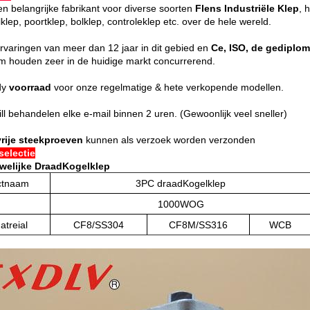
en belangrijke fabrikant voor diverse soorten
Flens Industriële Klep
, 
klep, poortklep, bolklep, controleklep etc. over de hele wereld.
ervaringen van meer dan 12 jaar in dit gebied en
Ce, ISO, de gediplom
m houden zeer in de huidige markt concurrerend.
dy
voorraad
voor onze regelmatige & hete verkopende modellen.
ll behandelen elke e-mail binnen 2 uren. (Gewoonlijk veel sneller)
vrije steekproeven
kunnen als verzoek worden verzonden
electie
welijke DraadKogelklep
ctnaam
3PC draadKogelklep
1000WOG
atreial
CF8/SS304
CF8M/SS316
WCB