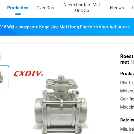
Neem Contact Met
Producten
Over Ons
Nieuws
Ons Op
s316 Wijfje Ingepaste Kogelklep Met Hoog Platform Voor Actuators
Roestv
met H
Produc
Plaats
Merkn
Certifi
Model
Betale
Min. be