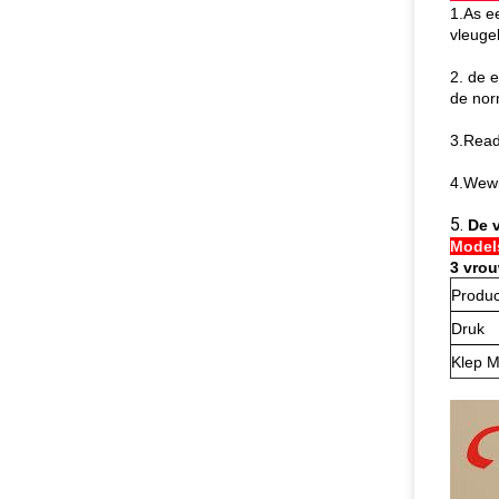
1.As e
vleugel
2. de 
de nor
3.Rea
4.Wewi
5.
De 
Models
3 vrou
Produ
Druk
Klep M