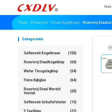
Huis
Thuis
Producten
Vrouw Kogelkraan
Roestvrij Staals
Catagorieën
Geflensde Kogelkraan
(100)
Roestvrij StaalKogelklep
(60)
Wafer Terugslagklep
(54)
Flens Kijkglas
(64)
Roestvrij Staal Wereld
(20)
Ventiel
Geflensde Schuifafsluiter
(15)
Y Zeefklep
(22)