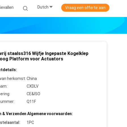
Dutch
Gevallen
Vraag een offerte aan
rij staalss316 Wijfje Ingepaste Kogelklep
oog Platform voor Actuators
tdetails:
 van herkomst:
China
aam:
CXDLV
cering:
CE&ISO
nummer:
Q11F
n & Verzenden Algemene voorwaarden:
stelaantal:
1PC