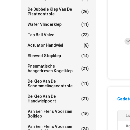
De Dubbele Klep Van De
(26)
Plaatcontrole
Wafer Vlinderklep
(11)
Tap Ball Valve
(23)
Actuator Handwiel
(8)
Sleeved Stopklep
(14)
Pneumatische
(21)
Aangedreven Kogelklep
De Klep Van De
(11)
Schommelingscontrole
De Klep Van De
(21)
Gedeta
Handwielpoort
Van Een Flens Voorzien
(15)
Li
Bolklep
Ac
Van Een Flens Voorzien
(24)