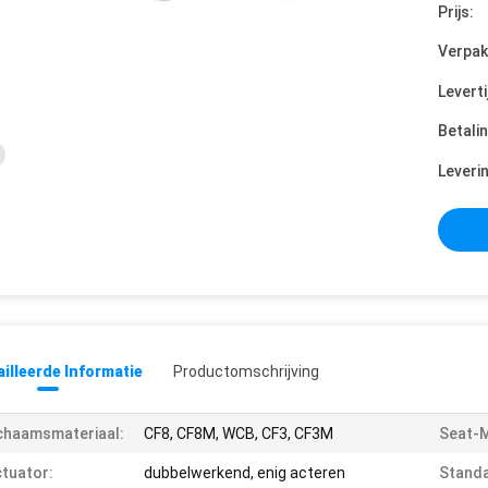
Prijs:
Verpak
Leverti
Betali
Leveri
illeerde Informatie
Productomschrijving
chaamsmateriaal:
CF8, CF8M, WCB, CF3, CF3M
Seat-M
tuator:
dubbelwerkend, enig acteren
Standa