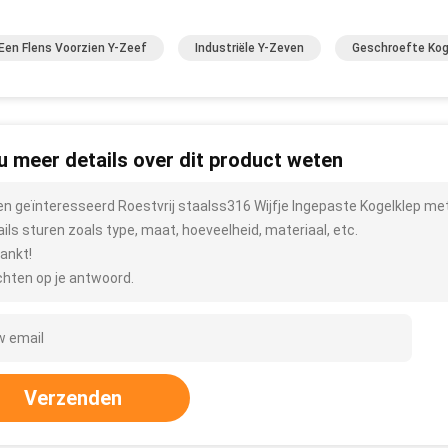
Een Flens Voorzien Y-Zeef
Industriële Y-Zeven
Geschroefte Kog
 u meer details over dit product weten
ben geïnteresseerd Roestvrij staalss316 Wijfje Ingepaste Kogelklep m
ails sturen zoals type, maat, hoeveelheid, materiaal, etc.
ankt!
hten op je antwoord.
Verzenden