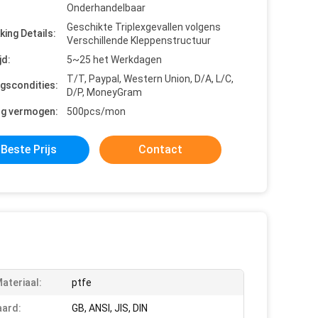
Onderhandelbaar
Geschikte Triplexgevallen volgens
king Details:
Verschillende Kleppenstructuur
jd:
5~25 het Werkdagen
T/T, Paypal, Western Union, D/A, L/C,
ngscondities:
D/P, MoneyGram
ng vermogen:
500pcs/mon
Beste Prijs
Contact
ateriaal:
ptfe
ard:
GB, ANSI, JIS, DIN