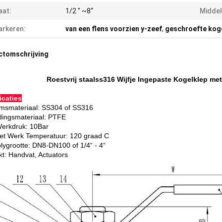
aat:
1/2 " ~8“
Middel
rkeren:
van een flens voorzien y-zeef
,
geschroefte kog
ctomschrijving
Roestvrij staalss316 Wijfje Ingepaste Kogelklep me
icaties
msmateriaal: SS304 of SS316
dingsmateriaal: PTFE
erkdruk: 10Bar
et Werk Temperatuur: 120 graad C
blygrootte: DN8-DN100 of 1/4“ - 4“
t: Handvat, Actuators