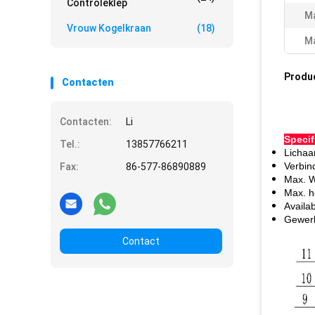
Controleklep
M
Vrouw Kogelkraan
(18)
Ma
Produ
Contacten
Contacten:
Li
Specif
Tel.:
13857766211
Lichaa
Verbin
Fax:
86-577-86890889
Max. W
Max. h
Availa
Gewerk
Contact