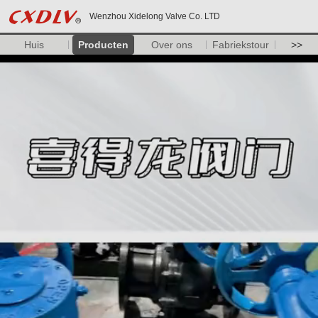
Wenzhou Xidelong Valve Co. LTD
Huis
Producten
Over ons
Fabriekstour
>>