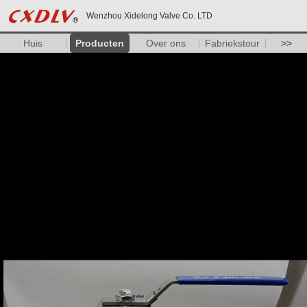
Wenzhou Xidelong Valve Co. LTD
Huis
Producten
Over ons
Fabriekstour
>>