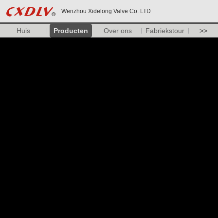
Wenzhou Xidelong Valve Co. LTD
Huis
Producten
Over ons
Fabriekstour
>>